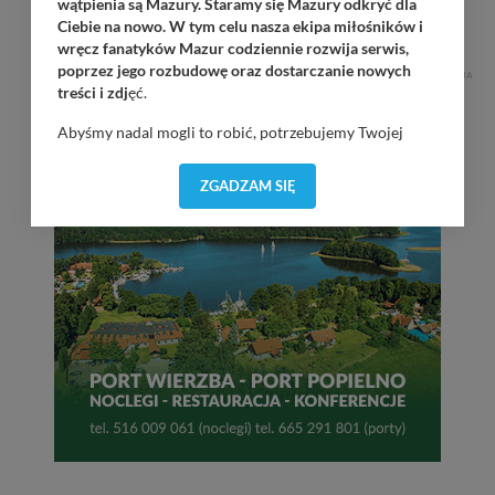
wątpienia są Mazury. Staramy się Mazury odkryć dla
Górkło / Marina Górkło / 21:00
Ciebie na nowo. W tym celu nasza ekipa miłośników i
wręcz fanatyków Mazur codziennie rozwija serwis,
poprzez jego rozbudowę oraz dostarczanie nowych
REKLAMA
treści i zdj
ęć.
Abyśmy nadal mogli to robić, potrzebujemy Twojej
zgody, dzięki której, będziemy mogli elementy serwisu
dostosować do Twoich preferencji. Twoje dane (w tym
ZGADZAM SIĘ
pliki cookies) będą zapisywane w celu usprawnienia
serwisu (zapamiętywanie pozycji na mapach, ostatnie
wyszukania, ulubione miejsca, logowania, itp).
Bezpieczeństwo Twoich danych jest dla nas
priorytetowe, bez poinformowania Ciebie nie będziemy
zmieniać zakresu naszych uprawnień. Twoje dane są u
nas bezpieczne, jeśli masz wątpliwości co do naszych
intencji, zawsze możesz wycofać swoją zgodę. Więcej
informacji uzyskach w naszej
Polityce Prywatności
.
Klikając znak X lub przycisk PRZEJDŹ DO SERWISU
wyrażasz zgodę na przetwarzanie Twoich danych.
Nasz serwis nie wykorzystuje oraz nie udostępnia
Twoich danych innym podmiotom oraz osobom