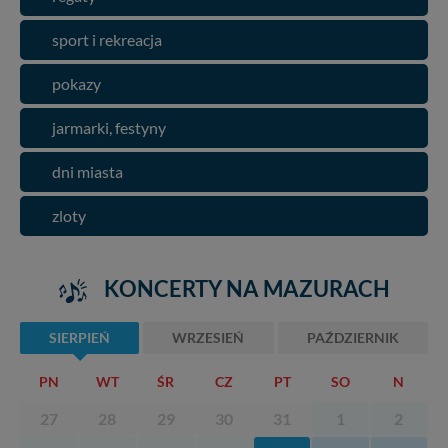
sport i rekreacja
pokazy
jarmarki, festyny
dni miasta
zloty
KONCERTY NA MAZURACH
SIERPIEŃ
WRZESIEŃ
PAŹDZIERNIK
PN
WT
ŚR
CZ
PT
SO
N
27
28
29
30
31
1
2