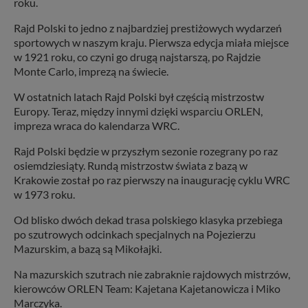
roku.
Rajd Polski to jedno z najbardziej prestiżowych wydarzeń
sportowych w naszym kraju. Pierwsza edycja miała miejsce
w 1921 roku, co czyni go drugą najstarszą, po Rajdzie
Monte Carlo, imprezą na świecie.
W ostatnich latach Rajd Polski był częścią mistrzostw
Europy. Teraz, między innymi dzięki wsparciu ORLEN,
impreza wraca do kalendarza WRC.
Rajd Polski będzie w przyszłym sezonie rozegrany po raz
osiemdziesiąty. Rundą mistrzostw świata z bazą w
Krakowie został po raz pierwszy na inaugurację cyklu WRC
w 1973 roku.
Od blisko dwóch dekad trasa polskiego klasyka przebiega
po szutrowych odcinkach specjalnych na Pojezierzu
Mazurskim, a bazą są Mikołajki.
Na mazurskich szutrach nie zabraknie rajdowych mistrzów,
kierowców ORLEN Team: Kajetana Kajetanowicza i Miko
Marczyka.