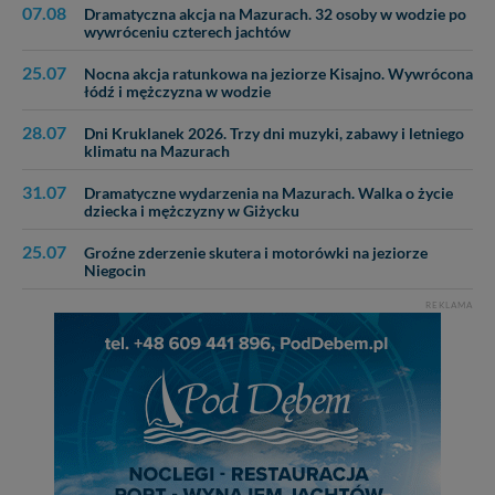
07.08
Dramatyczna akcja na Mazurach. 32 osoby w wodzie po
wywróceniu czterech jachtów
25.07
Nocna akcja ratunkowa na jeziorze Kisajno. Wywrócona
łódź i mężczyzna w wodzie
28.07
Dni Kruklanek 2026. Trzy dni muzyki, zabawy i letniego
klimatu na Mazurach
31.07
Dramatyczne wydarzenia na Mazurach. Walka o życie
dziecka i mężczyzny w Giżycku
25.07
Groźne zderzenie skutera i motorówki na jeziorze
Niegocin
REKLAMA