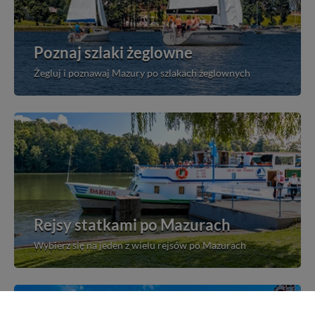
Poznaj szlaki żeglowne
Żegluj i poznawaj Mazury po szlakach żeglownych
Rejsy statkami po Mazurach
Wybierz się na jeden z wielu rejsów po Mazurach