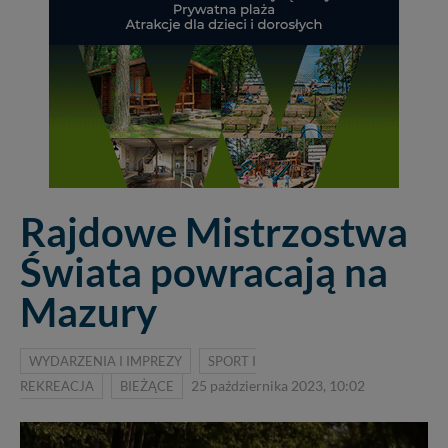
Rajdowe Mistrzostwa
Świata powracają na
Mazury
WYDARZENIA I IMPREZY
SPORT I
REKREACJA
BIEŻĄCE
25 października 2023, 10:02