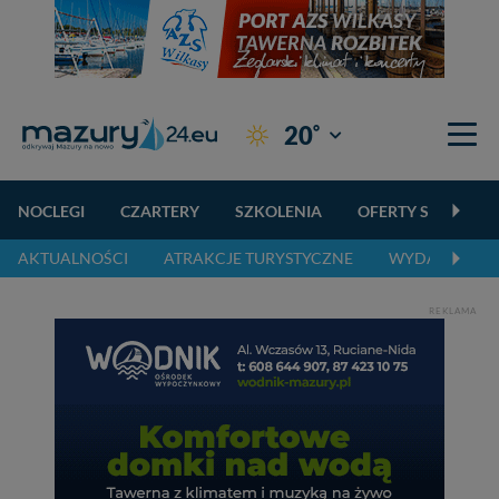
°
20
Giżycko
NOCLEGI
CZARTERY
SZKOLENIA
OFERTY SPECJALN
AKTUALNOŚCI
ATRAKCJE TURYSTYCZNE
WYDARZENIA 
REKLAMA