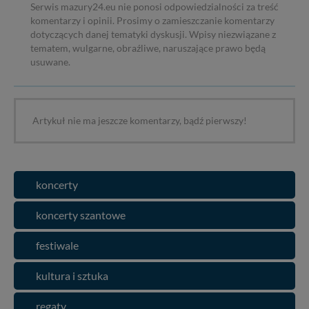
Serwis mazury24.eu nie ponosi odpowiedzialności za treść
komentarzy i opinii. Prosimy o zamieszczanie komentarzy
dotyczących danej tematyki dyskusji. Wpisy niezwiązane z
tematem, wulgarne, obraźliwe, naruszające prawo będą
usuwane.
Artykuł nie ma jeszcze komentarzy, bądź pierwszy!
koncerty
koncerty szantowe
festiwale
kultura i sztuka
regaty