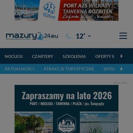
°
12
Giżycko
NOCLEGI
CZARTERY
SZKOLENIA
OFERTY SPECJALN
AKTUALNOŚCI
ATRAKCJE TURYSTYCZNE
WYDARZENIA 
REKLAMA