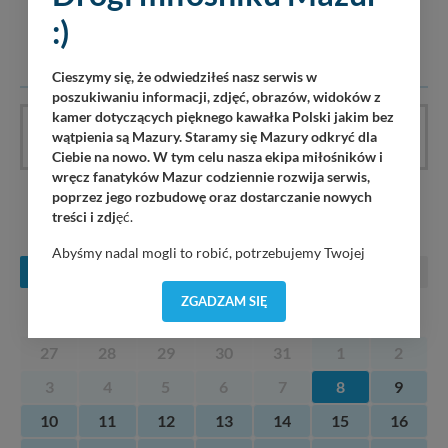
dotyczących danej tematyki dyskusji. Wpisy niezwiązane z
:)
tematem, wulgarne, obraźliwe, naruszające prawo będą
usuwane.
Cieszymy się, że odwiedziłeś nasz serwis w
poszukiwaniu informacji, zdjęć, obrazów, widoków z
kamer dotyczących pięknego kawałka Polski jakim bez
wątpienia są Mazury. Staramy się Mazury odkryć dla
Artykuł nie ma jeszcze komentarzy, bądź pierwszy!
Ciebie na nowo. W tym celu nasza ekipa miłośników i
wręcz fanatyków Mazur codziennie rozwija serwis,
poprzez jego rozbudowę oraz dostarczanie nowych
treści i zdj
ęć.
KONCERTY NA MAZURACH
Abyśmy nadal mogli to robić, potrzebujemy Twojej
SIERPIEŃ
WRZESIEŃ
PAŹDZIERNIK
zgody, dzięki której, będziemy mogli elementy serwisu
dostosować do Twoich preferencji. Twoje dane (w tym
ZGADZAM SIĘ
pliki cookies) będą zapisywane w celu usprawnienia
PN
WT
ŚR
CZ
PT
SO
N
serwisu (zapamiętywanie pozycji na mapach, ostatnie
27
28
29
30
31
1
2
wyszukania, ulubione miejsca, logowania, itp).
Bezpieczeństwo Twoich danych jest dla nas
3
4
5
6
7
8
9
priorytetowe, bez poinformowania Ciebie nie będziemy
zmieniać zakresu naszych uprawnień. Twoje dane są u
10
11
12
13
14
15
16
nas bezpieczne, jeśli masz wątpliwości co do naszych