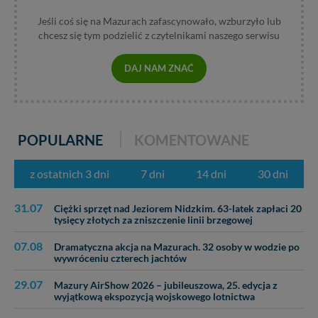
Jeśli coś się na Mazurach zafascynowało, wzburzyło lub
chcesz się tym podzielić z czytelnikami naszego serwisu
DAJ NAM ZNAĆ
POPULARNE
KOMENTOWANE
z ostatnich 3 dni
7 dni
14 dni
30 dni
31.07
Ciężki sprzęt nad Jeziorem Nidzkim. 63-latek zapłaci 20
tysięcy złotych za zniszczenie linii brzegowej
07.08
Dramatyczna akcja na Mazurach. 32 osoby w wodzie po
wywróceniu czterech jachtów
29.07
Mazury AirShow 2026 – jubileuszowa, 25. edycja z
wyjątkową ekspozycją wojskowego lotnictwa