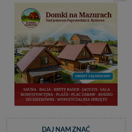
praw w odniesieniu do informacji zawartych w plikach
REKLAMA
cookies. Twoja przeglądarka umożliwia Ci skasowanie
tych plików - w pewnych przypadkach nie możemy tego
zrobić za Ciebie.
Dziękujemy, i życzmy miłego odkrywania Mazur na
nowo...
DAJ NAM ZNAĆ