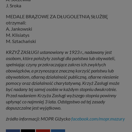
J. Sroka
MEDALE BRĄZOWE ZA DŁUGOLETNIĄ SŁUŻBĘ
otrzymali:
A. Jankowski
M. Klisiatys
M. Sztachański
KRZYŻ ZASŁUGI ustanowiony w 1923 r., nadawany jest
osobom, które położyły zasługi dla państwa lub obywateli,
spełniając czyny przekraczające zakres ich zwykłych
obowiązków, a przynoszące znaczną korzyść państwu lub
obywatelom, ofiarną działalność publiczną, ofiarne niesienie
pomocy oraz działalność charytatywną. Krzyż Zasługi może
być nadany tej samej osobie w każdym stopniu dwukrotnie.
Przed nadaniem Krzyża Zasługi wyższego stopnia powinny
upłynąć co najmniej 3 lata. Odstępstwo od tej zasady
dopuszczalne jest wyjątkowo.
źródło informacji: MOPR Giżycko
facebook.com/mopr.mazury