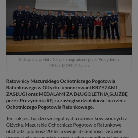
Ratownicy wodni z Giżycka nagrodzeni przez Prezydenta
RP fot. MOPR Giżycko
Ratownicy Mazurskiego Ochotniczego Pogotowia
Ratunkowego w Giżycku uhonorowani KRZYŻAMI
ZASŁUGI oraz MEDALAMI ZA DŁUGOLETNIĄ SŁUŻBĘ
przez Prezydenta RP, za zasługi w działalności na rzecz
Ochotniczego Pogotowia Ratunkowego.
Ten rok jest bardzo szczególny dla ratowników wodnych z
Giżycka. Mazurskie Ochotnicze Pogotowie Ratunkowe
obchodzi jubileusz 20-lecia swojej działalności. Główne
uroczystości przypadały w maju, nieprzypadkowa jest więc