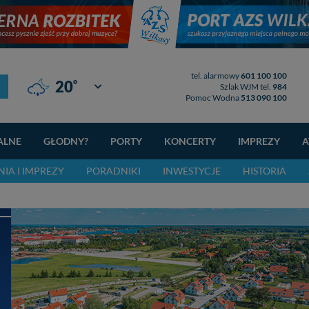
tel. alarmowy
601 100 100
°
20
Giżycko
Szlak WJM tel.
984
Pomoc Wodna
513 090 100
ALNE
GŁODNY?
PORTY
KONCERTY
IMPREZY
A
IA I IMPREZY
PORADNIKI
INWESTYCJE
HISTORIA