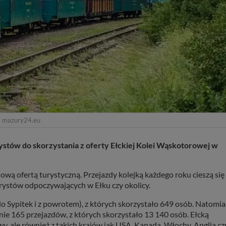
. mazury24.eu
stów do skorzystania z oferty Ełckiej Kolei Wąskotorowej w
ą ofertą turystyczną. Przejazdy kolejką każdego roku cieszą się
rystów odpoczywających w Ełku czy okolicy.
o Sypitek i z powrotem), z których skorzystało 649 osób. Natomia
ie 165 przejazdów, z których skorzystało 13 140 osób. Ełcką
wy, ale również z takich krajów jak USA, Kanada, Włochy, Anglia cz