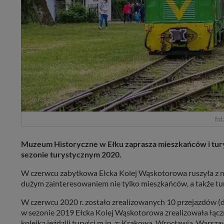
fot
Muzeum Historyczne w Ełku zaprasza mieszkańców i tury
sezonie turystycznym 2020.
W czerwcu zabytkowa Ełcka Kolej Wąskotorowa ruszyła z now
dużym zainteresowaniem nie tylko mieszkańców, a także tu
W czerwcu 2020 r. zostało zrealizowanych 10 przejazdów (d
w sezonie 2019 Ełcka Kolej Wąskotorowa zrealizowała łączn
kolejką jeździli turyści m.in. z: Krakowa, Wrocławia, Warsza