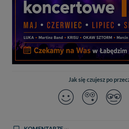
W każdej chwili może
przetwarzania. Pamię
informacji zawartych
przypadkach nie może
Dziękujemy, i życzmy
Jak się czujesz po prze
KOMENTARZE