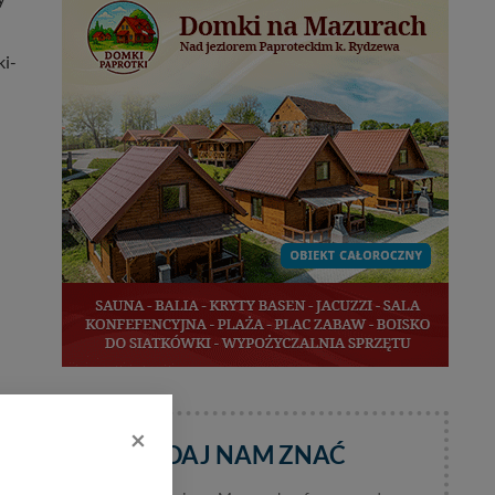
ki-
×
DAJ NAM ZNAĆ