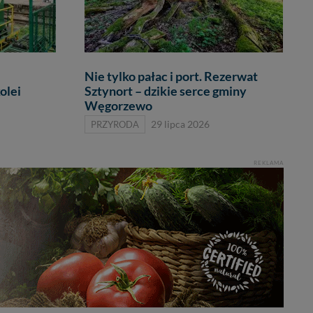
Nie tylko pałac i port. Rezerwat
olei
Sztynort – dzikie serce gminy
Węgorzewo
PRZYRODA
29 lipca 2026
REKLAMA