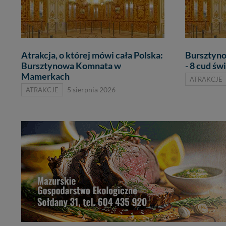
Atrakcja, o której mówi cała Polska:
Bursztyn
Bursztynowa Komnata w
- 8 cud św
Mamerkach
ATRAKCJE
ATRAKCJE
5 sierpnia 2026