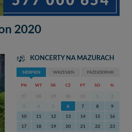
zon 2020
KONCERTY NA MAZURACH
SIERPIEŃ
WRZESIEŃ
PAŹDZIERNIK
PN
WT
ŚR
CZ
PT
SO
N
27
28
29
30
31
1
2
3
4
5
6
7
8
9
10
11
12
13
14
15
16
17
18
19
20
21
22
23