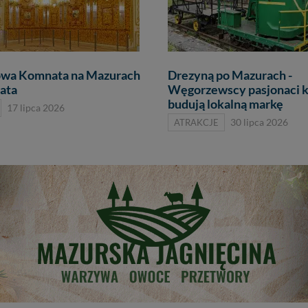
owa Komnata na Mazurach
Drezyną po Mazurach -
iata
Węgorzewscy pasjonaci k
budują lokalną markę
17 lipca 2026
ATRAKCJE
30 lipca 2026