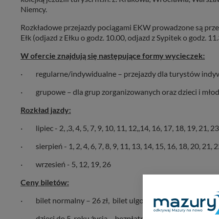
Niemcy.
Rozkładowe przejazdy pociągami EKW prowadzone są przez l
Ełk (odjazd z Ełku o godz. 10.00, odjazd z Sypitek o godz. 11
W ofercie znajdują się następujące formy wycieczek:
· regularne/indywidualne – przejazdy dla turystów indy
· grupowe – dla grup zorganizowanych oraz dzieci i młodz
Rozkład jazdy:
· lipiec - 2, ,3, 4, 5, 7, 9, 10, 11, 12,,14, 16, 17, 18, 19, 21, 2
· sierpień - 1, 2, 4, 6, 7, 8, 9, 11, 13, 14, 15, 16, 18, 20, 21, 2
· wrzesień - 5, 12, 19, 26
Ceny biletów:
· bilet normalny – 26 zł, bilet ulgowy* – 13 zł
· dzieci do 5. roku życia – bezpłatnie (pod opieką osoby d