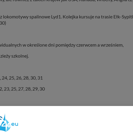
okomotywy spalinowe Lyd1. Kolejka kursuje na trasie Ełk-Sypit
.30)
widualnych w określone dni pomiędzy czerwcem a wrześniem,
ieży szkolnej.
3, 24, 25, 26, 28, 30, 31
2, 23, 25, 27, 28, 29, 30
orosłej)