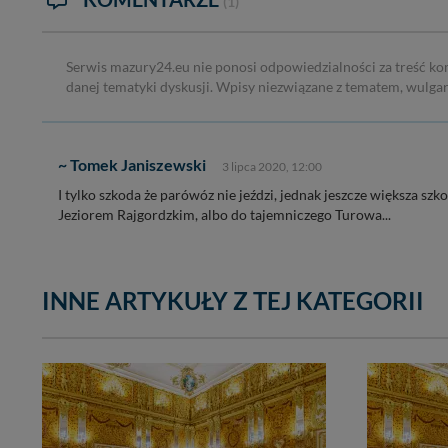
(1)
Serwis mazury24.eu nie ponosi odpowiedzialności za treść ko
danej tematyki dyskusji. Wpisy niezwiązane z tematem, wulga
~ Tomek Janiszewski
3 lipca 2020, 12:00
I tylko szkoda że parówóz nie jeździ, jednak jeszcze większa sz
Jeziorem Rajgordzkim, albo do tajemniczego Turowa...
INNE ARTYKUŁY Z TEJ KATEGORII