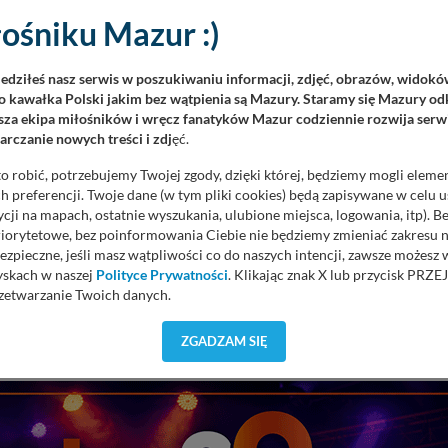
ośniku Mazur :)
nciści, kombatanci, weterani wojenni, osoby niepełnosprawne I i II
iedziłeś nasz serwis w poszukiwaniu informacji, zdjęć, obrazów, widok
 kawałka Polski jakim bez wątpienia są Mazury. Staramy się Mazury odk
za ekipa miłośników i wręcz fanatyków Mazur codziennie rozwija serwi
ora oraz Ogólnopolska Karta Dużej Rodziny, które uprawniają do
rczanie nowych treści i zdj
ęć.
o robić, potrzebujemy Twojej zgody, dzięki której, będziemy mogli eleme
ełniła bardzo ważną rolę gospodarczą. W 1991 r., w uznaniu dla j
 preferencji. Twoje dane (w tym pliki cookies) będą zapisywane w celu 
ru zabytków. Ełcka Kolej Wąskotorowa jest jedyną czynną tego typ
cji na mapach, ostatnie wyszukania, ulubione miejsca, logowania, itp). 
priorytetowe, bez poinformowania Ciebie nie będziemy zmieniać zakresu 
ezpieczne, jeśli masz wątpliwości co do naszych intencji, zawsze możesz
owa
tel.: 87 610-00-00, 534 535 004
yskach w naszej
Polityce Prywatności
. Klikając znak X lub przycisk P
zetwarzanie Twoich danych.
orzystuje oraz nie udostępnia Twoich danych innym podmiotom oraz oso
ZGADZAM SIĘ
cja, gdy przekazanie Twoich danych jest elementem usługi (przekazanie d
anie danych w przypadku rezerwacji usług typu: nocleg, czartery, itp). W
REKL
lności serwisu w
Regulaminie Serwisu
.
ch danych jest: Agencja Reklamowa Kreacja Monika Borkowska, z siedzi
sz z nami skontaktować się za pośrednictwem tej
strony
.