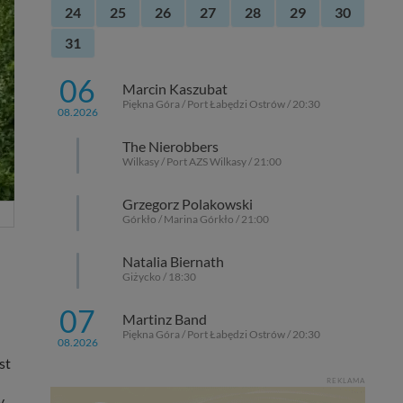
24
25
26
27
28
29
30
31
06
Marcin Kaszubat
Piękna Góra / Port Łabędzi Ostrów / 20:30
08.2026
The Nierobbers
Wilkasy / Port AZS Wilkasy / 21:00
Grzegorz Polakowski
Górkło / Marina Górkło / 21:00
Natalia Biernath
Giżycko / 18:30
07
Martinz Band
Piękna Góra / Port Łabędzi Ostrów / 20:30
08.2026
st
REKLAMA
y