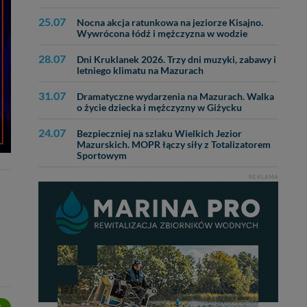
25.07
Nocna akcja ratunkowa na jeziorze Kisajno.
ęcia, zabronić ich
Wywrócona łódź i mężczyzna w wodzie
praw w odniesieniu do
lików - w pewnych
28.07
Dni Kruklanek 2026. Trzy dni muzyki, zabawy i
letniego klimatu na Mazurach
31.07
Dramatyczne wydarzenia na Mazurach. Walka
o życie dziecka i mężczyzny w Giżycku
24.07
Bezpieczniej na szlaku Wielkich Jezior
Mazurskich. MOPR łączy siły z Totalizatorem
Sportowym
REKLAMA