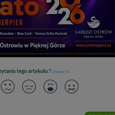
sz: zażądać dostępu do swoich danych, zażądać ich poprawienia lub usuni
taj jednak, że nie zawsze jest możliwe techniczne zrealizowanie Twoich 
 w plikach cookies. Twoja przeglądarka umożliwia Ci skasowanie tych p
my tego zrobić za Ciebie.
 miłego odkrywania Mazur na nowo...
czytaniu tego artykułu ?
Głosów: 14