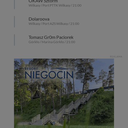
OKAW Sztorm
Wilkasy / Port PTTK Wilkasy / 21:00
Dolaroova
Wilkasy / Port AZS Wilkasy / 21:00
Tomasz Gr0m Paciorek
Górkło / Marina Górkło / 21:00
REKLAMA