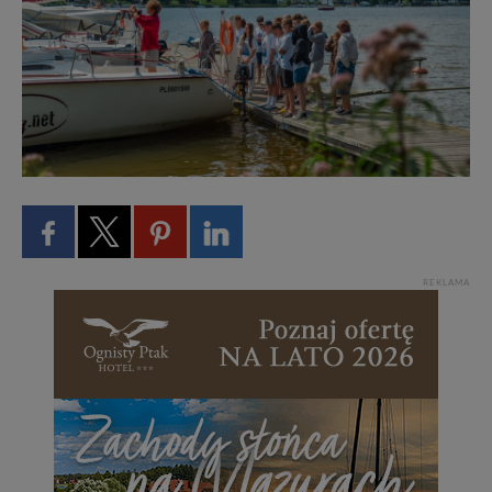
Bezpieczeństwo Twoich danych jest dla nas
priorytetowe, bez poinformowania Ciebie nie będziemy
zmieniać zakresu naszych uprawnień. Twoje dane są u
nas bezpieczne, jeśli masz wątpliwości co do naszych
intencji, zawsze możesz wycofać swoją zgodę. Więcej
informacji uzyskach w naszej
Polityce Prywatności
.
Klikając znak X lub przycisk PRZEJDŹ DO SERWISU
wyrażasz zgodę na przetwarzanie Twoich danych.
Nasz serwis nie wykorzystuje oraz nie udostępnia
Twoich danych innym podmiotom oraz osobom
trzecim. Wyjątkiem jest sytuacja, gdy przekazanie
Twoich danych jest elementem usługi (przekazanie
REKLAMA
danych z formularza kontaktowego, przekazanie danych
w przypadku rezerwacji usług typu: nocleg, czartery,
itp). Więcej informacji o zasadach i funkcjonalności
serwisu w
Regulaminie Serwisu
.
Administratorem Twoich danych jest: Agencja
Reklamowa Kreacja Monika Borkowska, z siedzibą ul.
Wiejska 17, 11-500 Giżycko. Możesz z nami
skontaktować się za pośrednictwem tej
strony
.