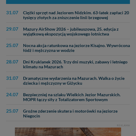
31.07
Ciężki sprzęt nad Jeziorem Nidzkim. 63-latek zapłaci 20
tysięcy złotych za zniszczenie linii brzegowej
29.07
Mazury AirShow 2026 – jubileuszowa, 25. edycja z
wyjątkową ekspozycją wojskowego lotnictwa
25.07
Nocna akcja ratunkowa na jeziorze Kisajno. Wywrócona
łódź i mężczyzna w wodzie
28.07
Dni Kruklanek 2026. Trzy dni muzyki, zabawy i letniego
klimatu na Mazurach
31.07
Dramatyczne wydarzenia na Mazurach. Walka o życie
dziecka i mężczyzny w Giżycku
24.07
Bezpieczniej na szlaku Wielkich Jezior Mazurskich.
MOPR łączy siły z Totalizatorem Sportowym
25.07
Groźne zderzenie skutera i motorówki na jeziorze
Niegocin
REKLAMA