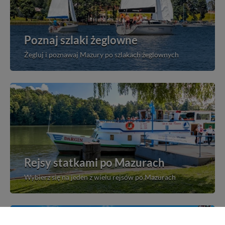
Poznaj szlaki żeglowne
Żegluj i poznawaj Mazury po szlakach żeglownych
Rejsy statkami po Mazurach
Wybierz się na jeden z wielu rejsów po Mazurach