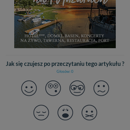
W każdej chwili możesz: zażądać dostępu do swoich
danych, zażądać ich poprawienia lub usunięcia,
zabronić ich przetwarzania. Pamiętaj jednak, że nie
zawsze jest możliwe techniczne zrealizowanie Twoich
praw w odniesieniu do informacji zawartych w plikach
cookies. Twoja przeglądarka umożliwia Ci skasowanie
tych plików - w pewnych przypadkach nie możemy tego
zrobić za Ciebie.
Dziękujemy, i życzmy miłego odkrywania Mazur na
nowo...
Jak się czujesz po przeczytaniu tego artykułu ?
Głosów: 0