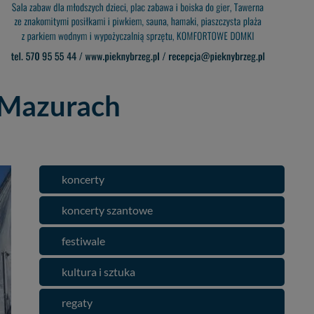
a Mazurach
koncerty
koncerty szantowe
festiwale
kultura i sztuka
regaty