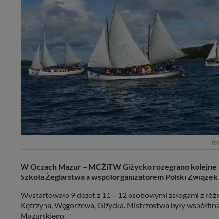
fot
W Oczach Mazur – MCŻiTW Giżycko rozegrano kolejne r
Szkoła Żeglarstwa a współorganizatorem Polski Związe
Wystartowało 9 dezet z 11 – 12 osobowymi załogami z róż
Kętrzyna, Węgorzewa, Giżycka. Mistrzostwa były współf
Mazurskiego.