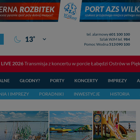
tel. alarmowy
601 100 100
°
13
Giżycko
Szlak WJM tel.
984
Pomoc Wodna
513 090 100
a LIVE 2026
Transmisja z koncertu w porcie Łabędzi Ostrów w Piękne
ALNE
GŁODNY?
PORTY
KONCERTY
IMPREZY
A
IA I IMPREZY
PORADNIKI
INWESTYCJE
HISTORIA