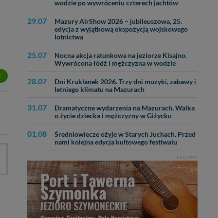
wodzie po wywróceniu czterech jachtów
29.07
Mazury AirShow 2026 – jubileuszowa, 25.
edycja z wyjątkową ekspozycją wojskowego
lotnictwa
25.07
Nocna akcja ratunkowa na jeziorze Kisajno.
Wywrócona łódź i mężczyzna w wodzie
Z
28.07
Dni Kruklanek 2026. Trzy dni muzyki, zabawy i
letniego klimatu na Mazurach
31.07
Dramatyczne wydarzenia na Mazurach. Walka
o życie dziecka i mężczyzny w Giżycku
01.08
Średniowiecze ożyje w Starych Juchach. Przed
nami kolejna edycja kultowego festiwalu
REKLAMA