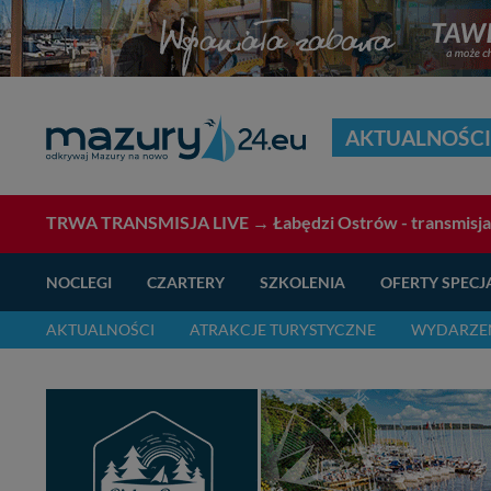
AKTUALNOŚCI
TRWA TRANSMISJA LIVE →
Łabędzi Ostrów - transmisj
NOCLEGI
CZARTERY
SZKOLENIA
OFERTY SPECJ
AKTUALNOŚCI
ATRAKCJE TURYSTYCZNE
WYDARZEN