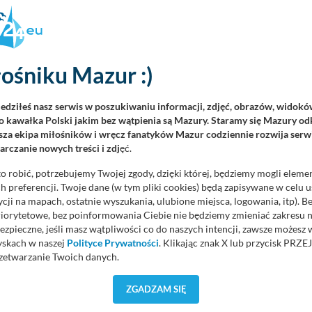
ena Osiecka, Danuta Gancarska, Elżbieta Krajewska, Bożena
Kossakowski, Marzena Szot, Halina Plak.
a, Elżbieta Piorunek, Jadwiga Przekop, Irena Włodarczyk, Zenon
da, Zofia Wilk, Lilia Krupińska.
ośniku Mazur :)
iedziłeś nasz serwis w poszukiwaniu informacji, zdjęć, obrazów, widok
wska, Anna Danilewicz, Jadwiga Pietnoczko, Eugeniusz Kudiuk,
 kawałka Polski jakim bez wątpienia są Mazury. Staramy się Mazury odk
a Szczepanik, Celina Kudiuk.
za ekipa miłośników i wręcz fanatyków Mazur codziennie rozwija serwi
rczanie nowych treści i zdj
ęć.
Anna Andrzejewska, Danuta Matyszkiel, Ignacy Matyszkiel,
 Siwek, Zofia Burel.
o robić, potrzebujemy Twojej zgody, dzięki której, będziemy mogli eleme
 preferencji. Twoje dane (w tym pliki cookies) będą zapisywane w celu 
Bogusław Ignaczak, Grażyna Grunt-Mejer, Agata Korzeniewska,
cji na mapach, ostatnie wyszukania, ulubione miejsca, logowania, itp). 
a Gręś, Elżbieta Koc, Jan Ksepko.
priorytetowe, bez poinformowania Ciebie nie będziemy zmieniać zakresu 
ezpieczne, jeśli masz wątpliwości co do naszych intencji, zawsze możesz
Sienkiewicz, Bożena Dublinowska, Krystyna Arciuch, Daniela
yskach w naszej
Polityce Prywatności
. Klikając znak X lub przycisk P
ylenda, Helena Tylenda, Stefan Kulbacki.
zetwarzanie Twoich danych.
nna Czygier, Irena Czarnecka, Janina Mikołajczyk, Wiesława
orzystuje oraz nie udostępnia Twoich danych innym podmiotom oraz oso
uba, Lena Babińska, Anna Mizińska.
ZGADZAM SIĘ
cja, gdy przekazanie Twoich danych jest elementem usługi (przekazanie d
anie danych w przypadku rezerwacji usług typu: nocleg, czartery, itp). W