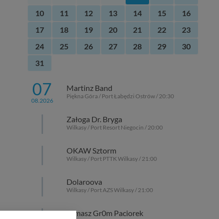
10
11
12
13
14
15
16
17
18
19
20
21
22
23
24
25
26
27
28
29
30
31
07
Martinz Band
Piękna Góra / Port Łabędzi Ostrów / 20:30
08.2026
Załoga Dr. Bryga
Wilkasy / Port Resort Niegocin / 20:00
OKAW Sztorm
Wilkasy / Port PTTK Wilkasy / 21:00
Dolaroova
Wilkasy / Port AZS Wilkasy / 21:00
Tomasz Gr0m Paciorek