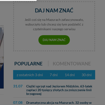
DAJ NAM ZNAĆ
bą ul. Wiejska 17,
Jeśli coś się na Mazurach zafascynowało,
wzburzyło lub chcesz się tym podzielić z
ęcia, zabronić ich
AMA
czytelnikami naszego serwisu
praw w odniesieniu do
lików - w pewnych
DAJ NAM ZNAĆ
POPULARNE
KOMENTOWANE
z ostatnich 3 dni
7 dni
14 dni
30 dni
31.07
Ciężki sprzęt nad Jeziorem Nidzkim. 63-latek
zapłaci 20 tysięcy złotych za zniszczenie linii
brzegowej
07.08
Dramatyczna akcja na Mazurach. 32 osoby w