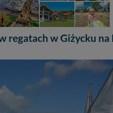
 w regatach w Giżycku n