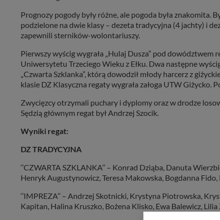
Prognozy pogody były różne, ale pogoda była znakomita. Był
podzielone na dwie klasy – dezeta tradycyjna (4 jachty) i de
zapewnili sterników-wolontariuszy.
Pierwszy wyścig wygrała „Hulaj Dusza” pod dowództwem red
Uniwersytetu Trzeciego Wieku z Ełku. Dwa następne wyścigi 
„Czwarta Szklanka”, którą dowodził młody harcerz z giżyc
klasie DZ Klasyczna regaty wygrała załoga UTW Giżycko. P
Zwycięzcy otrzymali puchary i dyplomy oraz w drodze loso
Sędzią głównym regat był Andrzej Szocik.
Wyniki regat:
DZ TRADYCYJNA
‘’CZWARTA SZKLANKA’’ – Konrad Dziąba, Danuta Wierzbick
Henryk Augustynowicz, Teresa Makowska, Bogdanna Fido, D
‘’IMPREZA’’ – Andrzej Skotnicki, Krystyna Piotrowska, Krys
Kapitan, Halina Kruszko, Bożena Klisko, Ewa Balewicz, Lilia