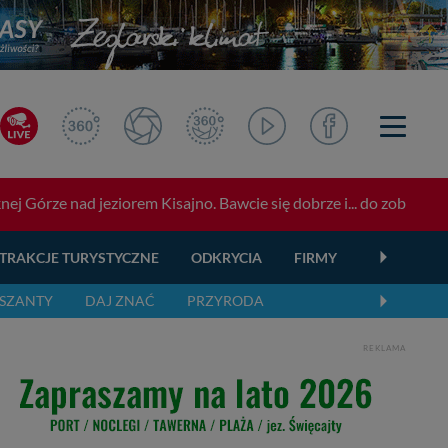
j Górze nad jeziorem Kisajno. Bawcie się dobrze i... do zobaczenia
TRAKCJE TURYSTYCZNE
ODKRYCIA
FIRMY
OGŁOSZEN
SZANTY
DAJ ZNAĆ
PRZYRODA
REKLAMA