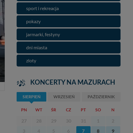
sport i rekreacja
pokazy
jarmarki, festyny
dni miasta
zloty
KONCERTY NA MAZURACH
SIERPIEŃ
WRZESIEŃ
PAŹDZIERNIK
PN
WT
ŚR
CZ
PT
SO
N
27
28
29
30
31
1
2
3
4
5
6
7
8
9