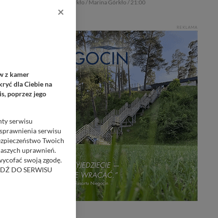
Górkło / Marina Górkło / 21:00
×
REKLAMA
ów z kamer
ryć dla Ciebie na
s, poprzez jego
nty serwisu
usprawnienia serwisu
Bezpieczeństwo Twoich
naszych uprawnień.
 wycofać swoją zgodę.
RZEJDŹ DO SERWISU
bom trzecim.
anych z formularza
ięcej informacji o