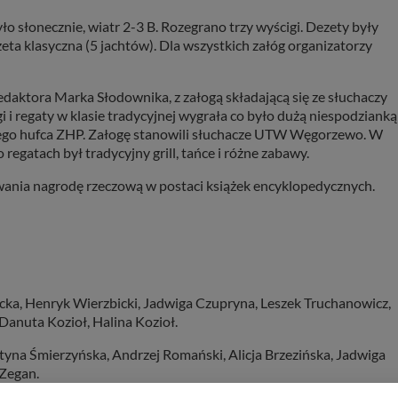
o słonecznie, wiatr 2-3 B. Rozegrano trzy wyścigi. Dezety były
zeta klasyczna (5 jachtów). Dla wszystkich załóg organizatorzy
aktora Marka Słodownika, z załogą składającą się ze słuchaczy
i regaty w klasie tradycyjnej wygrała co było dużą niespodzianką
kiego hufca ZHP. Załogę stanowili słuchacze UTW Węgorzewo. W
o regatach był tradycyjny grill, tańce i różne zabawy.
wania nagrodę rzeczową w postaci książek encyklopedycznych.
a, Henryk Wierzbicki, Jadwiga Czupryna, Leszek Truchanowicz,
anuta Kozioł, Halina Kozioł.
tyna Śmierzyńska, Andrzej Romański, Alicja Brzezińska, Jadwiga
 Zegan.