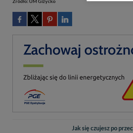
Źródło: UM Giżycko
zasadach i funkcjona
Administratorem Twoi
11-500 Giżycko. Może
W każdej chwili może
przetwarzania. Pamię
informacji zawartych
przypadkach nie może
Dziękujemy, i życzmy
Jak się czujesz po prze