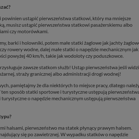
szać?
i powinien ustąpić pierwszeństwa statkowi, który ma mniejsze
wką, musisz ustąpić pierwszeństwa statkowi pasażerskiemu albo
ziami czy motorówkami.
y, barki i holowniki, potem małe statki żaglowe jak jachty żaglow
i czy rowery wodne, dalej małe statki o napędzie mechanicznym jak
ści powyżej 40 km/h, takie jak wodoloty czy poduszkowce.
zysługuje zawsze statkom służb! Ustąp pierwszeństwa jeśli widzi
pożarnej, straży granicznej albo administracji drogi wodnej!
h, pamiętajmy że dla niektórych to miejsce pracy, dlatego należ
 ten sposób statki sportowe i turystyczne ustępują pierwszeństw
 i turystyczne o napędzie mechanicznym ustępują pierwszeństwa
typu?
ymi halsami, pierwszeństwo ma statek płynący prawym halsem.
najdujący się po zawietrznej. W wypadku statków o napędzie