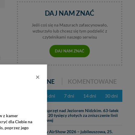
DAJ NAM ZNAĆ
Jeśli coś się na Mazurach zafascynowało,
wzburzyło lub chcesz się tym podzielić z
czytelnikami naszego serwisu
DAJ NAM ZNAĆ
ć
×
POPULARNE
KOMENTOWANE
z ostatnich 3 dni
7 dni
14 dni
30 dni
31.07
Ciężki sprzęt nad Jeziorem Nidzkim. 63-latek
ać
zapłaci 20 tysięcy złotych za zniszczenie linii
ów z kamer
brzegowej
ryć dla Ciebie na
s, poprzez jego
29.07
Mazury AirShow 2026 – jubileuszowa, 25.