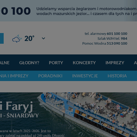
tel. alarmowy
601 100 100
°
20
Giżycko
Szlak WJM tel.
984
Pomoc Wodna
513 090 100
ALNE
GŁODNY?
PORTY
KONCERTY
IMPREZY
A
IA I IMPREZY
PORADNIKI
INWESTYCJE
HISTORIA