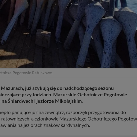
otnicze Pogotowie Ratunkowe.
 Mazurach, już szykują się do nadchodzącego sezonu
pieczające przy łodziach. Mazurskie Ochotnicze Pogotowie
na Śniardwach i jeziorze Mikołajskim.
epło panujące już na zewnątrz, rozpoczęli przygotowania do
ch ratowniczych, a członkowie Mazurskiego Ochotniczego Pogotow
tawiania na jeziorach znaków kardynalnych.