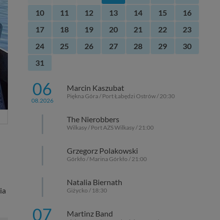
10
11
12
13
14
15
16
17
18
19
20
21
22
23
24
25
26
27
28
29
30
31
06
Marcin Kaszubat
Piękna Góra / Port Łabędzi Ostrów / 20:30
08.2026
The Nierobbers
Wilkasy / Port AZS Wilkasy / 21:00
Grzegorz Polakowski
Górkło / Marina Górkło / 21:00
Natalia Biernath
ia
Giżycko / 18:30
07
Martinz Band