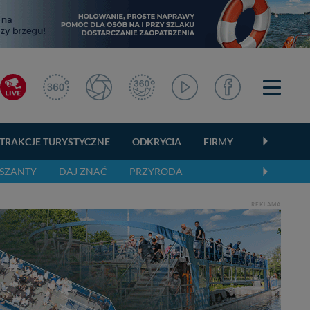
TRAKCJE TURYSTYCZNE
ODKRYCIA
FIRMY
OGŁOSZEN
SZANTY
DAJ ZNAĆ
PRZYRODA
REKLAMA