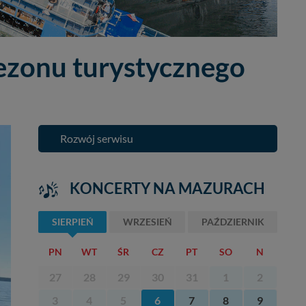
sezonu turystycznego
Rozwój serwisu
KONCERTY NA MAZURACH
SIERPIEŃ
WRZESIEŃ
PAŹDZIERNIK
PN
WT
ŚR
CZ
PT
SO
N
27
28
29
30
31
1
2
3
4
5
6
7
8
9