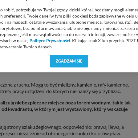
jonalności, dlatego warto z niego skorzystać.
o robić, potrzebujemy Twojej zgody, dzięki której, będziemy mogli eleme
om, jak znaki drogowe kierowcom. Bez nich trudno wyobrazić so
 preferencji. Twoje dane (w tym pliki cookies) będą zapisywane w celu 
dowych drogach wodnych są boje, zwane też pławami lub
cji na mapach, ostatnie wyszukania, ulubione miejsca, logowania, itp). 
 szerokość szlaku wodnego. Dzięki temu wodniacy wiedzą, po jaki
priorytetowe, bez poinformowania Ciebie nie będziemy zmieniać zakresu 
ku na okres sezonu żeglugowego, po uprzednim dokładnym
ezpieczne, jeśli masz wątpliwości co do naszych intencji, zawsze możesz
yskach w naszej
Polityce Prywatności
. Klikając znak X lub przycisk P
zetwarzanie Twoich danych.
 zapamiętać co znaczą. Są ich trzy:
orzystuje oraz nie udostępnia Twoich danych innym podmiotom oraz oso
ZGADZAM SIĘ
cja, gdy przekazanie Twoich danych jest elementem usługi (przekazanie d
anie danych w przypadku rezerwacji usług typu: nocleg, czartery, itp). W
lności serwisu w
Regulaminie Serwisu
.
czone z ruchu. Mogą to być mielizny, kamienie, rafy kamienne,
ch danych jest: Agencja Reklamowa Kreacja Monika Borkowska, z siedzi
trefy pracy urządzeń, do których nie należy się przybliżać.
sz z nami skontaktować się za pośrednictwem tej
strony
.
alizują niebezpieczne miejsca poza torem wodnym, takie jak
sz: zażądać dostępu do swoich danych, zażądać ich poprawienia lub usuni
ę od kwadrantu, w którym jest wystawiony, który wskazuje
taj jednak, że nie zawsze jest możliwe techniczne zrealizowanie Twoich 
 w plikach cookies. Twoja przeglądarka umożliwia Ci skasowanie tych p
my tego zrobić za Ciebie.
ają strony szlaku żeglownego, odpowiednio: prawą i lewą, a
 części, niezależnie od obranego kierunku i kolorów pław.
 miłego odkrywania Mazur na nowo...