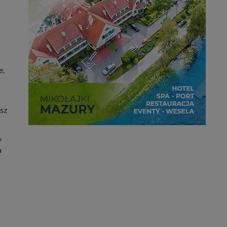
e,
sz
y
a