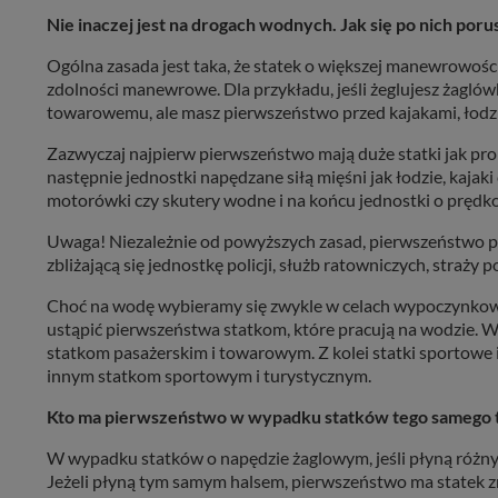
Nie inaczej jest na drogach wodnych. Jak się po nich poru
Ogólna zasada jest taka, że statek o większej manewrowośc
zdolności manewrowe. Dla przykładu, jeśli żeglujesz żagló
towarowemu, ale masz pierwszeństwo przed kajakami, łod
Zazwyczaj najpierw pierwszeństwo mają duże statki jak prom
następnie jednostki napędzane siłą mięśni jak łodzie, kajak
motorówki czy skutery wodne i na końcu jednostki o prędko
Uwaga! Niezależnie od powyższych zasad, pierwszeństwo pr
zbliżającą się jednostkę policji, służb ratowniczych, straży 
Choć na wodę wybieramy się zwykle w celach wypoczynkowyc
ustąpić pierwszeństwa statkom, które pracują na wodzie. W
statkom pasażerskim i towarowym. Z kolei statki sportowe
innym statkom sportowym i turystycznym.
Kto ma pierwszeństwo w wypadku statków tego samego 
W wypadku statków o napędzie żaglowym, jeśli płyną różn
Jeżeli płyną tym samym halsem, pierwszeństwo ma statek z