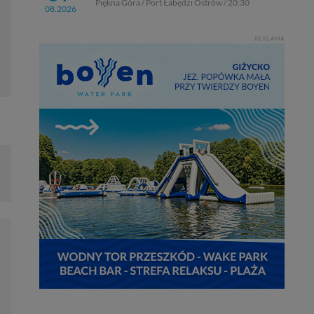
Piękna Góra / Port Łabędzi Ostrów / 20:30
08.2026
REKLAMA