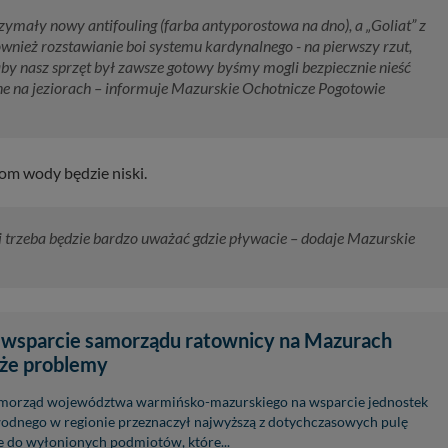
trzymały nowy antifouling (farba antyporostowa na dno), a „Goliat” z
nież rozstawianie boi systemu kardynalnego - na pierwszy rzut,
aby nasz sprzęt był zawsze gotowy byśmy mogli bezpiecznie nieść
 na jeziorach – informuje Mazurskie Ochotnicze Pogotowie
om wody będzie niski.
 i trzeba będzie bardzo uważać gdzie pływacie – dodaje Mazurskie
 wsparcie samorządu ratownicy na Mazurach
uże problemy
morząd województwa warmińsko-mazurskiego na wsparcie jednostek
odnego w regionie przeznaczył najwyższą z dotychczasowych pulę
ie do wyłonionych podmiotów, które...