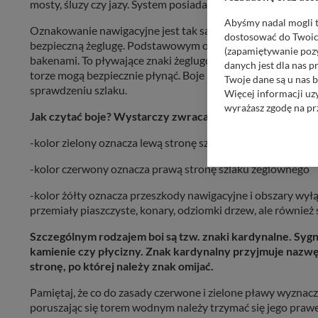
mosty, śluzy czy jazy. System posiada też wiele innych funkc
Abyśmy nadal mogli t
Oznakowanie nawigacyjne jest tak samo potrzebne wodniak
dostosować do Twoich
bezpieczną żeglugę. Podstawowym oznakowaniem na śródlą
(zapamiętywanie pozy
bakenami. To pływające znaki żeglugowe, które wyznaczają
danych jest dla nas 
torze mogą bezpiecznie płynąć. Boje rozstawiane są co ro
Twoje dane są u nas b
sprawdzeniu szlaku.
Więcej informacji uz
wyrażasz zgodę na pr
Jak czytać boje? Wystarczy zwracać uwagę na ich kolory i
Nasz serwis nie wyk
-kolor zielony oznacza lewą stronę szlaku żeglownego
Wyjątkiem jest sytua
kontaktowego, przekaz
-kolor czerwony oznacza prawą stronę szlaku żeglownego
zasadach i funkcjona
-kolor żółty oznacza przeszkody nawigacyjne i obszary wyłą
Administratorem Twoi
przemiały piaszczyste, konary, odziomki drzew, ale również s
11-500 Giżycko. Może
Szczególnym rodzajem boi są tzw. znaki kardynalne. Sygn
W każdej chwili może
kamienie czy płycizny. Znak kardynalny przyjmuje nazw
przetwarzania. Pamię
stronę, po której należy znak omijać.
informacji zawartych
przypadkach nie może
Pamiętaj, że co do zasady czerwone i zielone pławy wyznacz
poruszając się torem wodnym należy trzymać się jego prawej
Dziękujemy, i życzmy