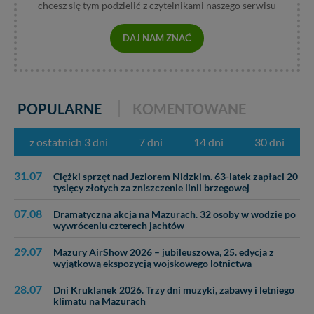
chcesz się tym podzielić z czytelnikami naszego serwisu
DAJ NAM ZNAĆ
POPULARNE
KOMENTOWANE
z ostatnich 3 dni
7 dni
14 dni
30 dni
31.07
Ciężki sprzęt nad Jeziorem Nidzkim. 63-latek zapłaci 20
tysięcy złotych za zniszczenie linii brzegowej
07.08
Dramatyczna akcja na Mazurach. 32 osoby w wodzie po
wywróceniu czterech jachtów
29.07
Mazury AirShow 2026 – jubileuszowa, 25. edycja z
wyjątkową ekspozycją wojskowego lotnictwa
28.07
Dni Kruklanek 2026. Trzy dni muzyki, zabawy i letniego
klimatu na Mazurach