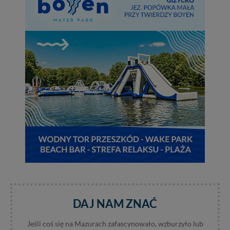
danych z formularza kontaktowego, przekazanie danych
w przypadku rezerwacji usług typu: nocleg, czartery,
itp). Więcej informacji o zasadach i funkcjonalności
serwisu w
Regulaminie Serwisu
.
Administratorem Twoich danych jest: Agencja
Reklamowa Kreacja Monika Borkowska, z siedzibą ul.
Wiejska 17, 11-500 Giżycko. Możesz z nami
skontaktować się za pośrednictwem tej
strony
.
W każdej chwili możesz: zażądać dostępu do swoich
danych, zażądać ich poprawienia lub usunięcia,
zabronić ich przetwarzania. Pamiętaj jednak, że nie
zawsze jest możliwe techniczne zrealizowanie Twoich
praw w odniesieniu do informacji zawartych w plikach
cookies. Twoja przeglądarka umożliwia Ci skasowanie
tych plików - w pewnych przypadkach nie możemy tego
zrobić za Ciebie.
Dziękujemy, i życzmy miłego odkrywania Mazur na
DAJ NAM ZNAĆ
nowo...
Jeśli coś się na Mazurach zafascynowało, wzburzyło lub