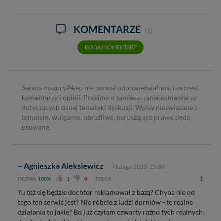
KOMENTARZE
(1)
DODAJ KOMENTARZ
Serwis mazury24.eu nie ponosi odpowiedzialności za treść
komentarzy i opinii. Prosimy o zamieszczanie komentarzy
dotyczących danej tematyki dyskusji. Wpisy niezwiązane z
tematem, wulgarne, obraźliwe, naruszające prawo będą
usuwane.
~ Agnieszka Aleksiewicz
7 lutego 2023, 23:00
1
OCENA:
100%
1
0
ZGŁOŚ
Tu też się będzie dochtor reklamował z bazą? Chyba nie od
tego ten serwis jest? Nie róbcie z ludzi durniów - te realne
działania to jakie? Bo już czytam czwarty raźno tych realnych