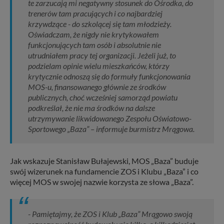
te zarzucają mi negatywny stosunek do Ośrodka, do
trenerów tam pracujących i co najbardziej
krzywdzące - do szkolącej się tam młodzieży.
Oświadczam, że nigdy nie krytykowałem
funkcjonujących tam osób i absolutnie nie
utrudniałem pracy tej organizacji. Jeżeli już, to
podzielam opinie wielu mieszkańców, którzy
krytycznie odnoszą się do formuły funkcjonowania
MOS-u, finansowanego głównie ze środków
publicznych, choć wcześniej samorząd powiatu
podkreślał, że nie ma środków na dalsze
utrzymywanie likwidowanego Zespołu Oświatowo-
Sportowego „Baza” – informuje burmistrz Mrągowa.
Jak wskazuje Stanisław Bułajewski, MOS „Baza” buduje
swój wizerunek na fundamencie ZOS i Klubu „Baza” i co
więcej MOS w swojej nazwie korzysta ze słowa „Baza”.
- Pamiętajmy, że ZOS i Klub „Baza” Mrągowo swoją