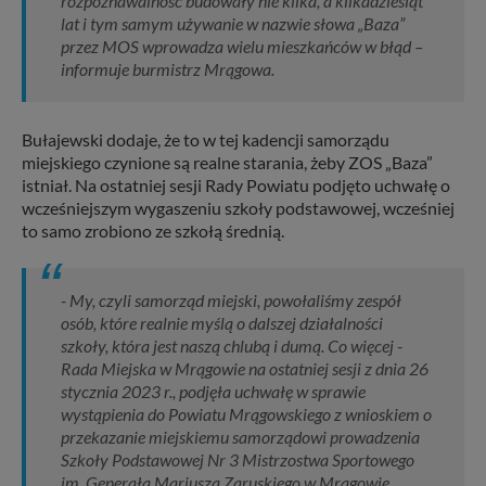
rozpoznawalność budowały nie kilka, a kilkadziesiąt
lat i tym samym używanie w nazwie słowa „Baza”
przez MOS wprowadza wielu mieszkańców w błąd –
informuje burmistrz Mrągowa.
Bułajewski dodaje, że to w tej kadencji samorządu
miejskiego czynione są realne starania, żeby ZOS „Baza”
istniał. Na ostatniej sesji Rady Powiatu podjęto uchwałę o
wcześniejszym wygaszeniu szkoły podstawowej, wcześniej
to samo zrobiono ze szkołą średnią.
- My, czyli samorząd miejski, powołaliśmy zespół
osób, które realnie myślą o dalszej działalności
szkoły, która jest naszą chlubą i dumą. Co więcej -
Rada Miejska w Mrągowie na ostatniej sesji z dnia 26
stycznia 2023 r., podjęła uchwałę w sprawie
wystąpienia do Powiatu Mrągowskiego z wnioskiem o
przekazanie miejskiemu samorządowi prowadzenia
Szkoły Podstawowej Nr 3 Mistrzostwa Sportowego
im. Generała Mariusza Zaruskiego w Mrągowie.