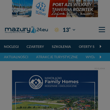
°
13
Giżycko
NOCLEGI
CZARTERY
SZKOLENIA
OFERTY SPECJALN
AKTUALNOŚCI
ATRAKCJE TURYSTYCZNE
WYDARZENIA 
REKLAMA