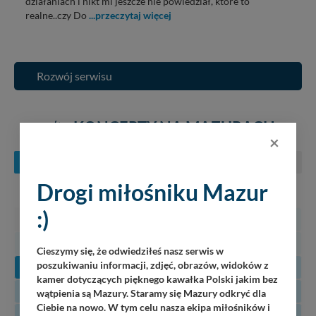
działaniach i nikt mi jeszcze nie powiedział, które to
realne..czy Do
...przeczytaj więcej
Rozwój serwisu
KONCERTY NA MAZURACH
×
SIERPIEŃ
WRZESIEŃ
PAŹDZIERNIK
Drogi miłośniku Mazur
PN
WT
ŚR
CZ
PT
SO
N
:)
27
28
29
30
31
1
2
3
4
5
6
7
8
9
Cieszymy się, że odwiedziłeś nasz serwis w
poszukiwaniu informacji, zdjęć, obrazów, widoków z
10
11
12
13
14
15
16
kamer dotyczących pięknego kawałka Polski jakim bez
17
18
19
20
21
22
23
wątpienia są Mazury. Staramy się Mazury odkryć dla
Ciebie na nowo. W tym celu nasza ekipa miłośników i
24
25
26
27
28
29
30