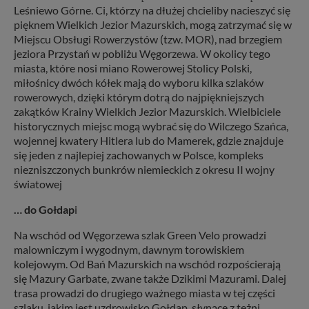
Leśniewo Górne. Ci, którzy na dłużej chcieliby nacieszyć się
pięknem Wielkich Jezior Mazurskich, mogą zatrzymać się w
Miejscu Obsługi Rowerzystów (tzw. MOR), nad brzegiem
jeziora Przystań w pobliżu Węgorzewa. W okolicy tego
miasta, które nosi miano Rowerowej Stolicy Polski,
miłośnicy dwóch kółek mają do wyboru kilka szlaków
rowerowych, dzięki którym dotrą do najpiękniejszych
zakątków Krainy Wielkich Jezior Mazurskich. Wielbiciele
historycznych miejsc mogą wybrać się do Wilczego Szańca,
wojennej kwatery Hitlera lub do Mamerek, gdzie znajduje
się jeden z najlepiej zachowanych w Polsce, kompleks
niezniszczonych bunkrów niemieckich z okresu II wojny
światowej
… do Gołdap
i
Na wschód od Węgorzewa szlak Green Velo prowadzi
malowniczym i wygodnym, dawnym torowiskiem
kolejowym. Od Bań Mazurskich na wschód rozpościerają
się Mazury Garbate, zwane także Dzikimi Mazurami. Dalej
trasa prowadzi do drugiego ważnego miasta w tej części
szlaku, jakim jest uzdrowisko Gołdap, słynące z tężni