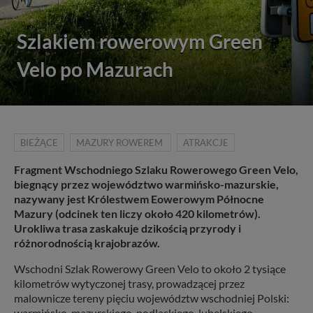
Szlakiem rowerowym Green
Velo po Mazurach
BIEŻĄCE
MAZURY ROWEREM
ATRAKCJE
Fragment Wschodniego Szlaku Rowerowego Green Velo,
biegnący przez województwo warmińsko-mazurskie,
nazywany jest Królestwem Eowerowym Północne
Mazury (odcinek ten liczy około 420 kilometrów).
Urokliwa trasa zaskakuje dzikością przyrody i
różnorodnością krajobrazów.
Wschodni Szlak Rowerowy Green Velo to około 2 tysiące
kilometrów wytyczonej trasy, prowadzącej przez
malownicze tereny pięciu województw wschodniej Polski:
warmińsko-mazurskiego, podlaskiego, lubelskiego,