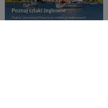
Poznaj szlaki żeglowne
Żegluj i poznawaj Mazury po szlakach żeglownych
Rejsy statkami po Mazurach
Wybierz się na jeden z wielu rejsów po Mazurach