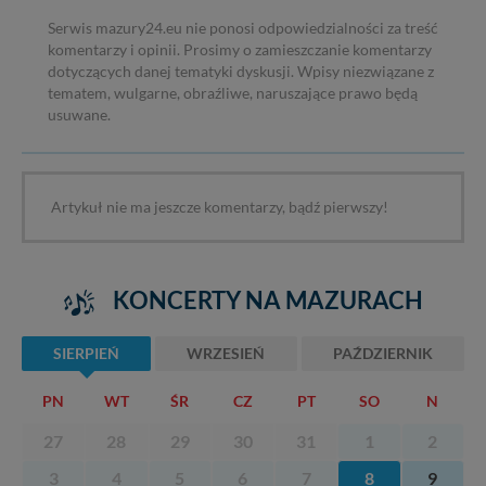
Serwis mazury24.eu nie ponosi odpowiedzialności za treść
komentarzy i opinii. Prosimy o zamieszczanie komentarzy
dotyczących danej tematyki dyskusji. Wpisy niezwiązane z
tematem, wulgarne, obraźliwe, naruszające prawo będą
usuwane.
Artykuł nie ma jeszcze komentarzy, bądź pierwszy!
KONCERTY NA MAZURACH
SIERPIEŃ
WRZESIEŃ
PAŹDZIERNIK
PN
WT
ŚR
CZ
PT
SO
N
27
28
29
30
31
1
2
3
4
5
6
7
8
9