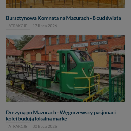
Bursztynowa Komnata na Mazurach - 8 cud świata
ATRAKCJE
17 lipca 2026
Drezyną po Mazurach - Węgorzewscy pasjonaci
kolei budują lokalną markę
ATRAKCJE
30 lipca 2026