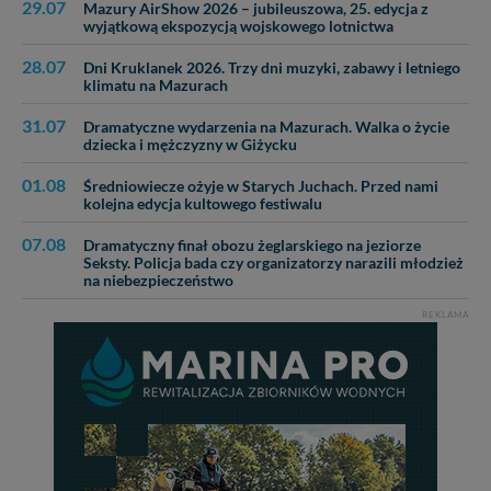
29.07
Mazury AirShow 2026 – jubileuszowa, 25. edycja z
wyjątkową ekspozycją wojskowego lotnictwa
Dziękujemy, i życzmy miłego odkrywania Mazur na
nowo...
28.07
Dni Kruklanek 2026. Trzy dni muzyki, zabawy i letniego
klimatu na Mazurach
31.07
Dramatyczne wydarzenia na Mazurach. Walka o życie
dziecka i mężczyzny w Giżycku
01.08
Średniowiecze ożyje w Starych Juchach. Przed nami
kolejna edycja kultowego festiwalu
07.08
Dramatyczny finał obozu żeglarskiego na jeziorze
Seksty. Policja bada czy organizatorzy narazili młodzież
na niebezpieczeństwo
REKLAMA