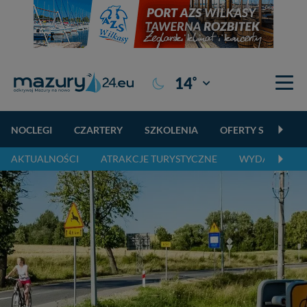
°
14
Giżycko
NOCLEGI
CZARTERY
SZKOLENIA
OFERTY SPECJALN
AKTUALNOŚCI
ATRAKCJE TURYSTYCZNE
WYDARZENIA 