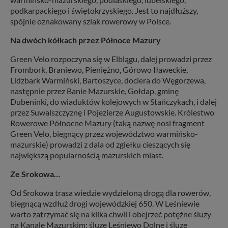
podkarpackiego i świętokrzyskiego. Jest to najdłuższy,
spójnie oznakowany szlak rowerowy w Polsce.
Na dwóch kółkach przez Północe Mazury
Green Velo rozpoczyna się w Elblągu, dalej prowadzi przez
Frombork, Braniewo, Pieniężno, Górowo Iławeckie,
Lidzbark Warmiński, Bartoszyce, dociera do Węgorzewa,
następnie przez Banie Mazurskie, Gołdap, gminę
Dubeninki, do wiaduktów kolejowych w Stańczykach, i dalej
przez Suwalszczyznę i Pojezierze Augustowskie. Królestwo
Rowerowe Północne Mazury (taką nazwę nosi fragment
Green Velo, biegnący przez województwo warmińsko-
mazurskie) prowadzi z dala od zgiełku cieszących się
największą popularnością mazurskich miast.
Ze Srokowa…
Od Srokowa trasa wiedzie wydzieloną drogą dla rowerów,
biegnącą wzdłuż drogi wojewódzkiej 650. W Leśniewie
warto zatrzymać się na kilka chwil i obejrzeć potężne śluzy
na Kanale Mazurskim: śluzę Leśniewo Dolne i śluzę