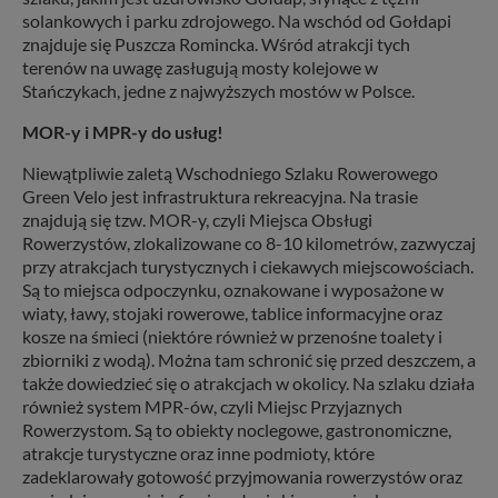
solankowych i parku zdrojowego. Na wschód od Gołdapi
znajduje się Puszcza Romincka. Wśród atrakcji tych
terenów na uwagę zasługują mosty kolejowe w
Stańczykach, jedne z najwyższych mostów w Polsce.
MOR-y i MPR-y do usług!
Niewątpliwie zaletą Wschodniego Szlaku Rowerowego
Green Velo jest infrastruktura rekreacyjna. Na trasie
znajdują się tzw. MOR-y, czyli Miejsca Obsługi
Rowerzystów, zlokalizowane co 8-10 kilometrów, zazwyczaj
przy atrakcjach turystycznych i ciekawych miejscowościach.
Są to miejsca odpoczynku, oznakowane i wyposażone w
wiaty, ławy, stojaki rowerowe, tablice informacyjne oraz
kosze na śmieci (niektóre również w przenośne toalety i
zbiorniki z wodą). Można tam schronić się przed deszczem, a
także dowiedzieć się o atrakcjach w okolicy. Na szlaku działa
również system MPR-ów, czyli Miejsc Przyjaznych
Rowerzystom. Są to obiekty noclegowe, gastronomiczne,
atrakcje turystyczne oraz inne podmioty, które
zadeklarowały gotowość przyjmowania rowerzystów oraz