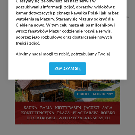
Cieszymy się, że odwiedziłeś nasz serwis w
Górkło / Marina Górkło / 21:00
poszukiwaniu informacji, zdjęć, obrazów, widoków z
kamer dotyczących pięknego kawałka Polski jakim bez
REKLAMA
wątpienia są Mazury. Staramy się Mazury odkryć dla
Ciebie na nowo. W tym celu nasza ekipa miłośników i
wręcz fanatyków Mazur codziennie rozwija serwis,
poprzez jego rozbudowę oraz dostarczanie nowych
treści i zdj
ęć.
Abyśmy nadal mogli to robić, potrzebujemy Twojej
zgody, dzięki której, będziemy mogli elementy serwisu
dostosować do Twoich preferencji. Twoje dane (w tym
ZGADZAM SIĘ
pliki cookies) będą zapisywane w celu usprawnienia
serwisu (zapamiętywanie pozycji na mapach, ostatnie
wyszukania, ulubione miejsca, logowania, itp).
Bezpieczeństwo Twoich danych jest dla nas
priorytetowe, bez poinformowania Ciebie nie będziemy
zmieniać zakresu naszych uprawnień. Twoje dane są u
nas bezpieczne, jeśli masz wątpliwości co do naszych
intencji, zawsze możesz wycofać swoją zgodę. Więcej
informacji uzyskach w naszej
Polityce Prywatności
.
Klikając znak X lub przycisk PRZEJDŹ DO SERWISU
wyrażasz zgodę na przetwarzanie Twoich danych.