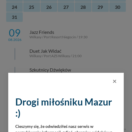
24
25
26
27
28
29
30
31
09
Jazz Friends
Wilkasy / Port Resort Niegocin / 19:30
08.2026
Duet Jak Widać
Wilkasy / Port AZS Wilkasy / 21:00
Szkutnicy Dźwięków
Górkło / Marina Górkło / 21:00
×
Rob Gitarnik
Giżycko / 18:30
Drogi miłośniku Mazur
Operacja Boyen 2026 – największa
:)
historyczna impreza na Mazurach
Giżycko / Twierdza Boyen / 10:00
Cieszymy się, że odwiedziłeś nasz serwis w
REKLAMA