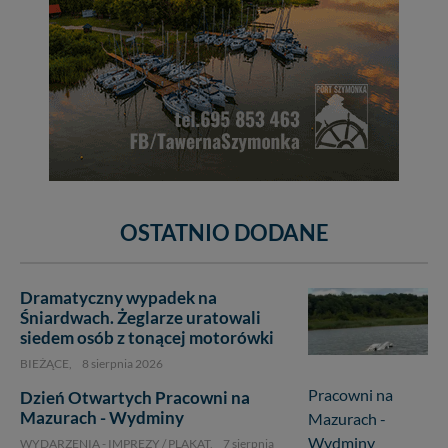
OSTATNIO DODANE
Dramatyczny wypadek na
Śniardwach. Żeglarze uratowali
siedem osób z tonącej motorówki
BIEŻĄCE,
8 sierpnia 2026
Dzień Otwartych Pracowni na
Mazurach - Wydminy
WYDARZENIA - IMPREZY / PLAKAT,
7 sierpnia