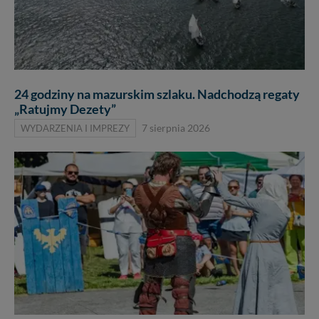
24 godziny na mazurskim szlaku. Nadchodzą regaty
„Ratujmy Dezety”
WYDARZENIA I IMPREZY
7 sierpnia 2026