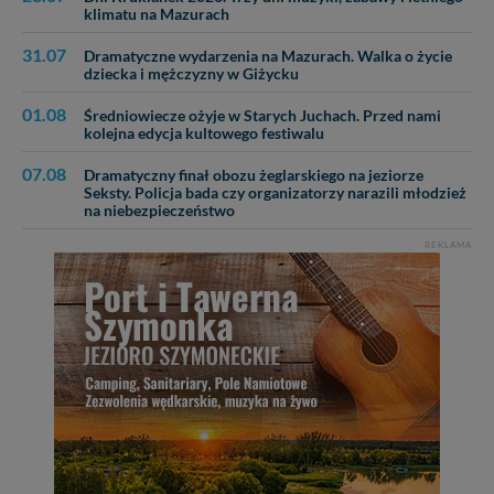
Dziękujemy, i życzmy miłego odkrywania Mazur na
klimatu na Mazurach
nowo...
31.07
Dramatyczne wydarzenia na Mazurach. Walka o życie
dziecka i mężczyzny w Giżycku
01.08
Średniowiecze ożyje w Starych Juchach. Przed nami
kolejna edycja kultowego festiwalu
07.08
Dramatyczny finał obozu żeglarskiego na jeziorze
Seksty. Policja bada czy organizatorzy narazili młodzież
na niebezpieczeństwo
REKLAMA