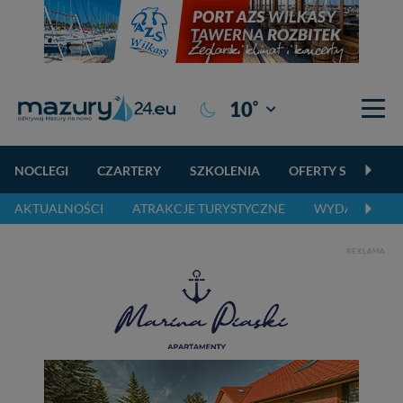
°
10
Giżycko
NOCLEGI
CZARTERY
SZKOLENIA
OFERTY SPECJALN
AKTUALNOŚCI
ATRAKCJE TURYSTYCZNE
WYDARZENIA 
REKLAMA