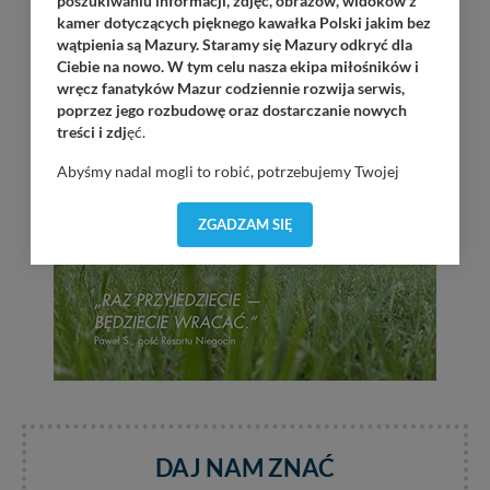
poszukiwaniu informacji, zdjęć, obrazów, widoków z
kamer dotyczących pięknego kawałka Polski jakim bez
wątpienia są Mazury. Staramy się Mazury odkryć dla
Ciebie na nowo. W tym celu nasza ekipa miłośników i
wręcz fanatyków Mazur codziennie rozwija serwis,
poprzez jego rozbudowę oraz dostarczanie nowych
treści i zdj
ęć.
Abyśmy nadal mogli to robić, potrzebujemy Twojej
zgody, dzięki której, będziemy mogli elementy serwisu
dostosować do Twoich preferencji. Twoje dane (w tym
ZGADZAM SIĘ
pliki cookies) będą zapisywane w celu usprawnienia
serwisu (zapamiętywanie pozycji na mapach, ostatnie
wyszukania, ulubione miejsca, logowania, itp).
Bezpieczeństwo Twoich danych jest dla nas
priorytetowe, bez poinformowania Ciebie nie będziemy
zmieniać zakresu naszych uprawnień. Twoje dane są u
nas bezpieczne, jeśli masz wątpliwości co do naszych
intencji, zawsze możesz wycofać swoją zgodę. Więcej
informacji uzyskach w naszej
Polityce Prywatności
.
Klikając znak X lub przycisk PRZEJDŹ DO SERWISU
wyrażasz zgodę na przetwarzanie Twoich danych.
DAJ NAM ZNAĆ