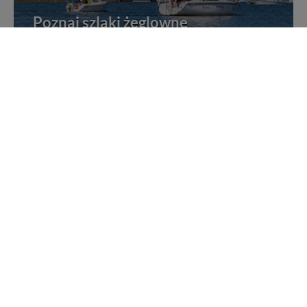
Poznaj szlaki żeglowne
Żegluj i poznawaj Mazury po szlakach żeglownych
Rejsy statkami po Mazurach
Wybierz się na jeden z wielu rejsów po Mazurach