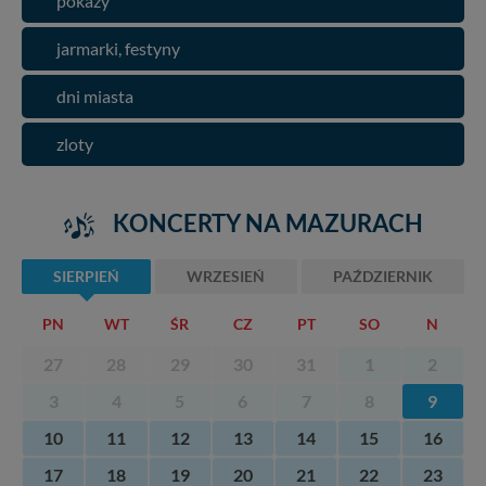
pokazy
jarmarki, festyny
dni miasta
zloty
KONCERTY NA MAZURACH
SIERPIEŃ
WRZESIEŃ
PAŹDZIERNIK
PN
WT
ŚR
CZ
PT
SO
N
27
28
29
30
31
1
2
3
4
5
6
7
8
9
10
11
12
13
14
15
16
17
18
19
20
21
22
23