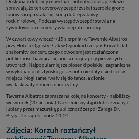
Doskonale dobrany repertuar i autentyczność przekazu
sprawiają, że ten coverowy zespół zyskał szerokie grono
fanów. Grupa stała się ikoną dobrej zabawy
rock'n'rolowej. Podczas występów zespół stawia na
żywiołowość i elementy własnej interpretacji.
W czwartkowy wieczór (15 sierpnia) w Tawernie Albatros
przy Hotelu Ognisty Ptak w Ogonkach zespół Korzuh dał
znakomity koncert, czego dowodem jest roztańczona
publiczność, bawiąca się pod sceną już przy pierwszych
utworach. Najpopularniejsze piosenki polskie i zagraniczne
w wykonaniu olsztyńskiego zespołu nie dały usiedzieć w
miejscu. Nogi same rwały się do tańca, a dłonie
wyklaskiwały dobrze znane rytmy.
Tawerna Albatros zaprasza na kolejne koncerty - najbliższy
we wtorek (20 sierpnia). Na scenie wystąpi dobrze znany i
lubiany przez mazurską publiczność zespół Załoga Dr.
Bryga. Początek - godz. 21:00.
Zdjęcia: Korzuh roztańczył
publiczność Tawerny Albatros