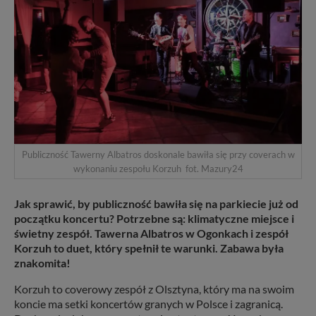
Publiczność Tawerny Albatros doskonale bawiła się przy coverach w
wykonaniu zespołu Korzuh fot. Mazury24
Jak sprawić, by publiczność bawiła się na parkiecie już od
początku koncertu? Potrzebne są: klimatyczne miejsce i
świetny zespół. Tawerna Albatros w Ogonkach i zespół
Korzuh to duet, który spełnił te warunki. Zabawa była
znakomita!
Korzuh to coverowy zespół z Olsztyna, który ma na swoim
koncie ma setki koncertów granych w Polsce i zagranicą.