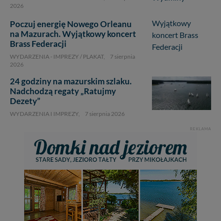
2026
Poczuj energię Nowego Orleanu
na Mazurach. Wyjątkowy koncert
Brass Federacji
WYDARZENIA - IMPREZY / PLAKAT,
7 sierpnia
2026
24 godziny na mazurskim szlaku.
Nadchodzą regaty „Ratujmy
1
Dezety”
WYDARZENIA I IMPREZY,
7 sierpnia 2026
REKLAMA