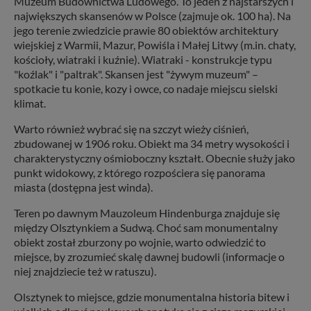
Muzeum Budownictwa Ludowego. To jeden z najstarszych i
największych skansenów w Polsce (zajmuje ok. 100 ha). Na
jego terenie zwiedzicie prawie 80 obiektów architektury
wiejskiej z Warmii, Mazur, Powiśla i Małej Litwy (m.in. chaty,
kościoły, wiatraki i kuźnie). Wiatraki - konstrukcje typu
"koźlak" i "paltrak". Skansen jest "żywym muzeum" –
spotkacie tu konie, kozy i owce, co nadaje miejscu sielski
klimat.
Warto również wybrać się na szczyt wieży ciśnień,
zbudowanej w 1906 roku. Obiekt ma 34 metry wysokości i
charakterystyczny ośmioboczny kształt. Obecnie służy jako
punkt widokowy, z którego rozpościera się panorama
miasta (dostępna jest winda).
Teren po dawnym Mauzoleum Hindenburga znajduje się
między Olsztynkiem a Sudwą. Choć sam monumentalny
obiekt został zburzony po wojnie, warto odwiedzić to
miejsce, by zrozumieć skalę dawnej budowli (informacje o
niej znajdziecie też w ratuszu).
Olsztynek to miejsce, gdzie monumentalna historia bitew i