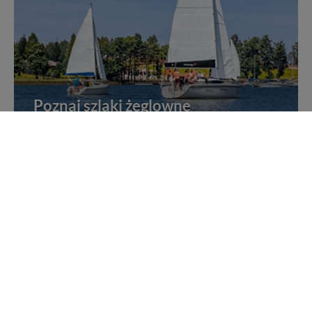
Poznaj szlaki żeglowne
Żegluj i poznawaj Mazury po szlakach żeglownych
Rejsy statkami po Mazurach
Wybierz się na jeden z wielu rejsów po Mazurach