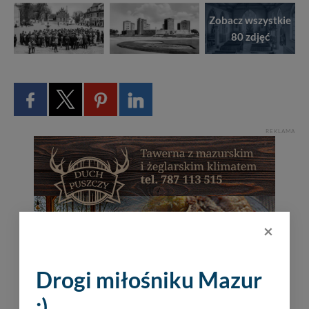
Zobacz wszystkie
80 zdjęć
REKLAMA
×
Drogi miłośniku Mazur
:)