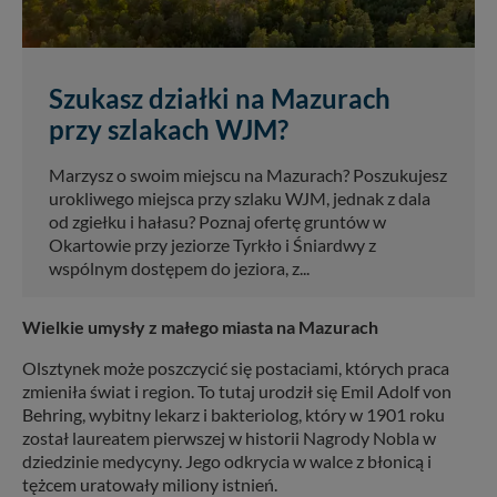
Szukasz działki na Mazurach
przy szlakach WJM?
Marzysz o swoim miejscu na Mazurach? Poszukujesz
urokliwego miejsca przy szlaku WJM, jednak z dala
od zgiełku i hałasu? Poznaj ofertę gruntów w
Okartowie przy jeziorze Tyrkło i Śniardwy z
wspólnym dostępem do jeziora, z...
Wielkie umysły z małego miasta na Mazurach
Olsztynek może poszczycić się postaciami, których praca
zmieniła świat i region. To tutaj urodził się Emil Adolf von
Behring, wybitny lekarz i bakteriolog, który w 1901 roku
został laureatem pierwszej w historii Nagrody Nobla w
dziedzinie medycyny. Jego odkrycia w walce z błonicą i
tężcem uratowały miliony istnień.