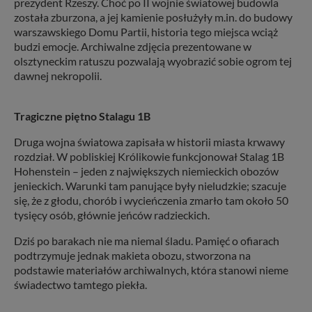
prezydent Rzeszy. Choć po II wojnie światowej budowla
została zburzona, a jej kamienie posłużyły m.in. do budowy
warszawskiego Domu Partii, historia tego miejsca wciąż
budzi emocje. Archiwalne zdjęcia prezentowane w
olsztyneckim ratuszu pozwalają wyobrazić sobie ogrom tej
dawnej nekropolii.
Tragiczne piętno Stalagu 1B
Druga wojna światowa zapisała w historii miasta krwawy
rozdział. W pobliskiej Królikowie funkcjonował Stalag 1B
Hohenstein – jeden z największych niemieckich obozów
jenieckich. Warunki tam panujące były nieludzkie; szacuje
się, że z głodu, chorób i wycieńczenia zmarło tam około 50
tysięcy osób, głównie jeńców radzieckich.
Dziś po barakach nie ma niemal śladu. Pamięć o ofiarach
podtrzymuje jednak makieta obozu, stworzona na
podstawie materiałów archiwalnych, która stanowi nieme
świadectwo tamtego piekła.