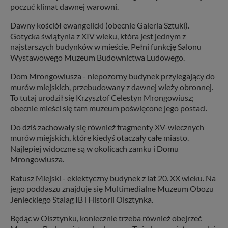
poczuć klimat dawnej warowni.
Dawny kościół ewangelicki (obecnie Galeria Sztuki).
Gotycka świątynia z XIV wieku, która jest jednym z
najstarszych budynków w mieście. Pełni funkcję Salonu
Wystawowego Muzeum Budownictwa Ludowego.
Dom Mrongowiusza - niepozorny budynek przylegający do
murów miejskich, przebudowany z dawnej wieży obronnej.
To tutaj urodził się Krzysztof Celestyn Mrongowiusz;
obecnie mieści się tam muzeum poświęcone jego postaci.
Do dziś zachowały się również fragmenty XV-wiecznych
murów miejskich, które kiedyś otaczały całe miasto.
Najlepiej widoczne są w okolicach zamku i Domu
Mrongowiusza.
Ratusz Miejski - eklektyczny budynek z lat 20. XX wieku. Na
jego poddaszu znajduje się Multimedialne Muzeum Obozu
Jenieckiego Stalag IB i Historii Olsztynka.
Będąc w Olsztynku, koniecznie trzeba również obejrzeć