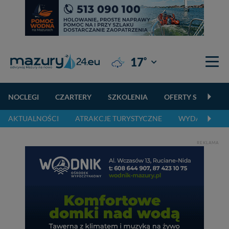
°
17
Giżycko
NOCLEGI
CZARTERY
SZKOLENIA
OFERTY SPECJALN
AKTUALNOŚCI
ATRAKCJE TURYSTYCZNE
WYDARZENIA 
REKLAMA