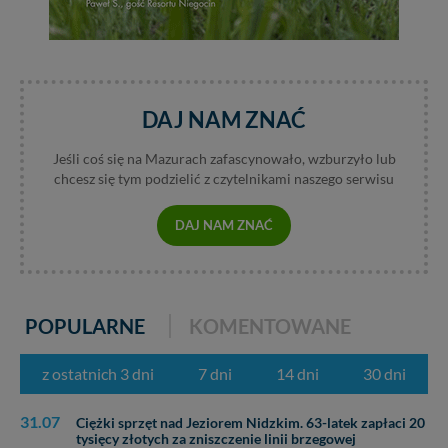
DAJ NAM ZNAĆ
Jeśli coś się na Mazurach zafascynowało, wzburzyło lub
chcesz się tym podzielić z czytelnikami naszego serwisu
DAJ NAM ZNAĆ
POPULARNE
KOMENTOWANE
z ostatnich 3 dni
7 dni
14 dni
30 dni
31.07
Ciężki sprzęt nad Jeziorem Nidzkim. 63-latek zapłaci 20
tysięcy złotych za zniszczenie linii brzegowej