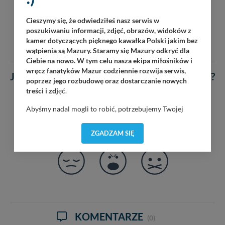
Cieszymy się, że odwiedziłeś nasz serwis w
poszukiwaniu informacji, zdjęć, obrazów, widoków z
kamer dotyczących pięknego kawałka Polski jakim bez
wątpienia są Mazury. Staramy się Mazury odkryć dla
Ciebie na nowo. W tym celu nasza ekipa miłośników i
wręcz fanatyków Mazur codziennie rozwija serwis,
Jak się czujesz po przeczytaniu tego artykułu ?
poprzez jego rozbudowę oraz dostarczanie nowych
Głosów: 20
treści i zdj
ęć.
Abyśmy nadal mogli to robić, potrzebujemy Twojej
zgody, dzięki której, będziemy mogli elementy serwisu
dostosować do Twoich preferencji. Twoje dane (w tym
ZGADZAM SIĘ
pliki cookies) będą zapisywane w celu usprawnienia
serwisu (zapamiętywanie pozycji na mapach, ostatnie
wyszukania, ulubione miejsca, logowania, itp).
Bezpieczeństwo Twoich danych jest dla nas
priorytetowe, bez poinformowania Ciebie nie będziemy
zmieniać zakresu naszych uprawnień. Twoje dane są u
nas bezpieczne, jeśli masz wątpliwości co do naszych
intencji, zawsze możesz wycofać swoją zgodę. Więcej
KOMENTARZE
(0)
informacji uzyskach w naszej
Polityce Prywatności
.