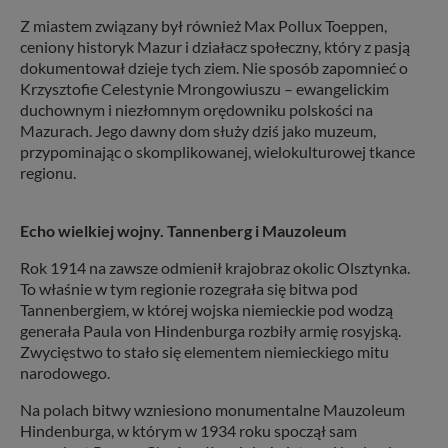
Z miastem związany był również Max Pollux Toeppen,
ceniony historyk Mazur i działacz społeczny, który z pasją
dokumentował dzieje tych ziem. Nie sposób zapomnieć o
Krzysztofie Celestynie Mrongowiuszu – ewangelickim
duchownym i niezłomnym orędowniku polskości na
Mazurach. Jego dawny dom służy dziś jako muzeum,
przypominając o skomplikowanej, wielokulturowej tkance
regionu.
Echo wielkiej wojny. Tannenberg i Mauzoleum
Rok 1914 na zawsze odmienił krajobraz okolic Olsztynka.
To właśnie w tym regionie rozegrała się bitwa pod
Tannenbergiem, w której wojska niemieckie pod wodzą
generała Paula von Hindenburga rozbiły armię rosyjską.
Zwycięstwo to stało się elementem niemieckiego mitu
narodowego.
Na polach bitwy wzniesiono monumentalne Mauzoleum
Hindenburga, w którym w 1934 roku spoczął sam