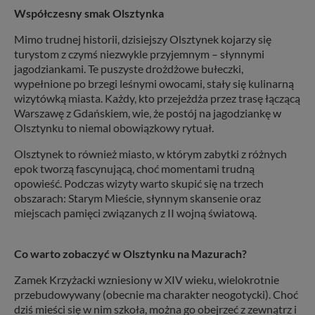
Współczesny smak Olsztynka
Mimo trudnej historii, dzisiejszy Olsztynek kojarzy się
turystom z czymś niezwykle przyjemnym – słynnymi
jagodziankami. Te puszyste drożdżowe bułeczki,
wypełnione po brzegi leśnymi owocami, stały się kulinarną
wizytówką miasta. Każdy, kto przejeżdża przez trasę łączącą
Warszawę z Gdańskiem, wie, że postój na jagodziankę w
Olsztynku to niemal obowiązkowy rytuał.
Olsztynek to również miasto, w którym zabytki z różnych
epok tworzą fascynującą, choć momentami trudną
opowieść. Podczas wizyty warto skupić się na trzech
obszarach: Starym Mieście, słynnym skansenie oraz
miejscach pamięci związanych z II wojną światową.
Co warto zobaczyć w Olsztynku na Mazurach?
Zamek Krzyżacki wzniesiony w XIV wieku, wielokrotnie
przebudowywany (obecnie ma charakter neogotycki). Choć
dziś mieści się w nim szkoła, można go obejrzeć z zewnątrz i