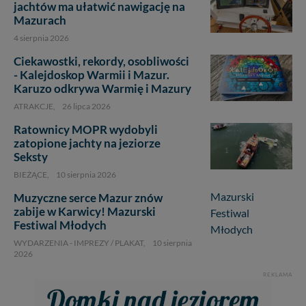
jachtów ma ułatwić nawigację na
Mazurach
4 sierpnia 2026
Ciekawostki, rekordy, osobliwości
- Kalejdoskop Warmii i Mazur.
Karuzo odkrywa Warmię i Mazury
ATRAKCJE,
26 lipca 2026
Ratownicy MOPR wydobyli
zatopione jachty na jeziorze
1
Seksty
BIEŻĄCE,
10 sierpnia 2026
Muzyczne serce Mazur znów
zabije w Karwicy! Mazurski
Festiwal Młodych
WYDARZENIA - IMPREZY / PLAKAT,
10 sierpnia
2026
REKLAMA