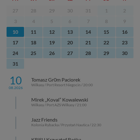
tych plików - w pewnych przypadkach nie możemy tego
zrobić za Ciebie.
27
28
29
30
31
1
2
Dziękujemy, i życzmy miłego odkrywania Mazur na
3
4
5
6
7
8
9
nowo...
10
11
12
13
14
15
16
17
18
19
20
21
22
23
24
25
26
27
28
29
30
31
10
Tomasz Gr0m Paciorek
Wilkasy / Port Resort Niegocin / 20:00
08.2026
Mirek „Koval” Kowalewski
Wilkasy / Port AZS Wilkasy / 21:00
Jazz Friends
Kolonia Rybacka / Przystań Nautica / 22:30
KRiSU Krzysztof Bańka