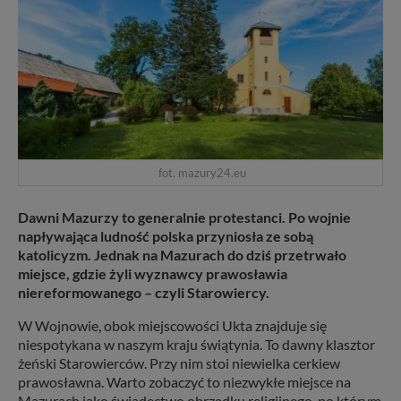
fot. mazury24.eu
Dawni Mazurzy to generalnie protestanci. Po wojnie
napływająca ludność polska przyniosła ze sobą
katolicyzm. Jednak na Mazurach do dziś przetrwało
miejsce, gdzie żyli wyznawcy prawosławia
niereformowanego – czyli Starowiercy.
W Wojnowie, obok miejscowości Ukta znajduje się
niespotykana w naszym kraju świątynia. To dawny klasztor
żeński Starowierców. Przy nim stoi niewielka cerkiew
prawosławna. Warto zobaczyć to niezwykłe miejsce na
Mazurach jako świadectwo obrządku religijnego, po którym