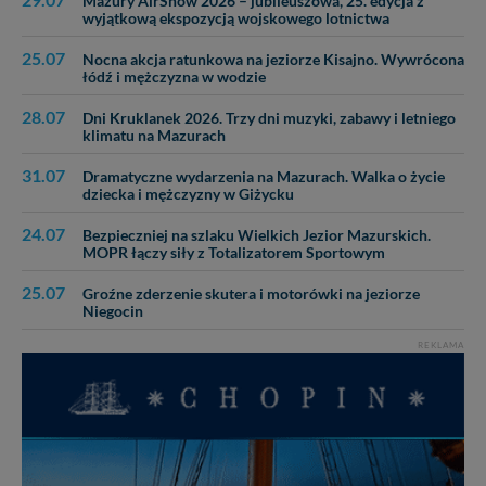
Mazury AirShow 2026 – jubileuszowa, 25. edycja z
wyjątkową ekspozycją wojskowego lotnictwa
25.07
Nocna akcja ratunkowa na jeziorze Kisajno. Wywrócona
łódź i mężczyzna w wodzie
28.07
Dni Kruklanek 2026. Trzy dni muzyki, zabawy i letniego
klimatu na Mazurach
31.07
Dramatyczne wydarzenia na Mazurach. Walka o życie
dziecka i mężczyzny w Giżycku
24.07
Bezpieczniej na szlaku Wielkich Jezior Mazurskich.
MOPR łączy siły z Totalizatorem Sportowym
25.07
Groźne zderzenie skutera i motorówki na jeziorze
Niegocin
REKLAMA