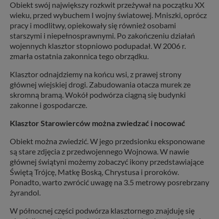
Obiekt swój największy rozkwit przeżywał na początku XX
wieku, przed wybuchem I wojny światowej. Mniszki, oprócz
pracy i modlitwy, opiekowały się również osobami
starszymi i niepełnosprawnymi. Po zakończeniu działań
wojennych klasztor stopniowo podupadał. W 2006 r.
zmarła ostatnia zakonnica tego obrządku.
Klasztor odnajdziemy na końcu wsi, z prawej strony
głównej wiejskiej drogi. Zabudowania otacza murek ze
skromną bramą. Wokół podwórza ciągną się budynki
zakonne i gospodarcze.
Klasztor Starowierców można zwiedzać i nocować
Obiekt można zwiedzić. W jego przedsionku eksponowane
są stare zdjęcia z przedwojennego Wojnowa. W nawie
głównej świątyni możemy zobaczyć ikony przedstawiające
Świętą Trójcę, Matkę Boską, Chrystusa i proroków.
Ponadto, warto zwrócić uwagę na 3.5 metrowy posrebrzany
żyrandol.
W północnej części podwórza klasztornego znajduję się