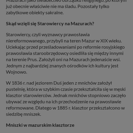
już obecnie właściwie nie ma śladu. Pozostały tylko
zabytkowe obiekty sakralne.
Skąd wzięli się Starowiercy na Mazurach?
Starowiercy, czyli wyznawcy prawosławia
niereformowanego, przybyli na teren Mazur w XIX wieku.
Uciekając przed prześladowaniami po reformie rosyjskiego
prawosławia staroobrzędowcy osiedliła się między innymi
na terenie Prus. Założyli oni na Mazurach jedenaście wsi.
Jednym z najbardziej znanych ośrodków ich kultury jest
Wojnowo.
W 1836 r. nad jeziorem Duś jeden z mnichów założył
pustelnię, która w szybkim czasie przekształciła się w męski
klasztor starowierców. Jednak mnichów stopniowo zaczęło
ubywać ze względu na ich przechodzenie na prawosławie
reformowane. Dlatego w 1885 r. klasztor przekształcono w
siedzibę mniszek.
Mniszki w mazurskim klasztorze