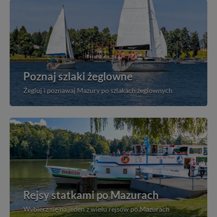
Poznaj szlaki żeglowne
Żegluj i poznawaj Mazury po szlakach żeglownych
Rejsy statkami po Mazurach
Wybierz się na jeden z wielu rejsów po Mazurach