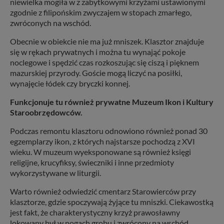
niewielka mogiła w z zabytkowymi krzyżami ustawionymi
zgodnie z filipońskim zwyczajem w stopach zmarłego,
zwróconych na wschód.
Obecnie w obiekcie nie ma już mniszek. Klasztor znajduje
się w rękach prywatnych i można tu wynająć pokoje
noclegowe i spędzić czas rozkoszując się ciszą i pięknem
mazurskiej przyrody. Goście mogą liczyć na posiłki,
wynajęcie łódek czy bryczki konnej.
Funkcjonuje tu również prywatne Muzeum Ikon i Kultury
Staroobrzędowców.
Podczas remontu klasztoru odnowiono również ponad 30
egzemplarzy ikon, z których najstarsze pochodzą z XVI
wieku. W muzeum wyeksponowane są również księgi
religijne, krucyfiksy, świeczniki i inne przedmioty
wykorzystywane w liturgii.
Warto również odwiedzić cmentarz Starowierców przy
klasztorze, gdzie spoczywają żyjące tu mniszki. Ciekawostką
jest fakt, że charakterystyczny krzyż prawosławny
lokowany był w nogach grobu i zwrócony na wschód.