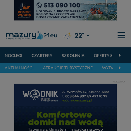
°
22
Giżycko
NOCLEGI
CZARTERY
SZKOLENIA
OFERTY SPECJALN
AKTUALNOŚCI
ATRAKCJE TURYSTYCZNE
WYDARZENIA 
REKLAMA