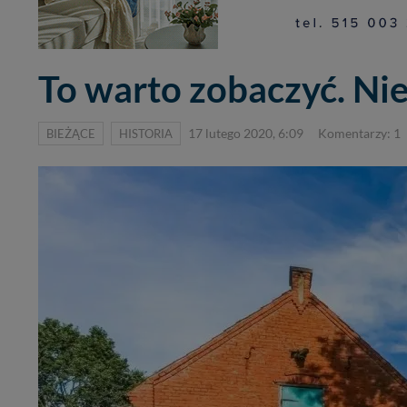
To warto zobaczyć. Ni
BIEŻĄCE
HISTORIA
17 lutego 2020, 6:09
Komentarzy: 1