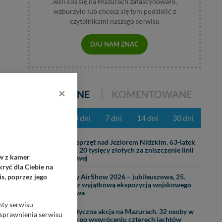
Jeśli coś się na Mazurach zafascynowało,
wzburzyło lub chcesz się tym podzielić z
czytelnikami naszego serwisu
DAJ NAM ZNAĆ
ka
×
POPULARNE
KOMENTOWANE
z ostatnich 3 dni
7 dni
14 dni
30 dni
31.07
Ciężki sprzęt nad Jeziorem Nidzkim. 63-latek
zapłaci 20 tysięcy złotych za zniszczenie linii
ów z kamer
brzegowej
ryć dla Ciebie na
29.07
s, poprzez jego
Mazury AirShow 2026 – jubileuszowa, 25.
edycja z wyjątkową ekspozycją wojskowego
lotnictwa
nty serwisu
07.08
Dramatyczna akcja na Mazurach. 32 osoby w
usprawnienia serwisu
wodzie po wywróceniu czterech jachtów