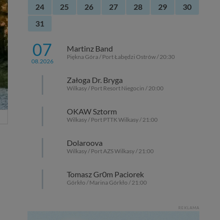
24
25
26
27
28
29
30
31
07
Martinz Band
Piękna Góra / Port Łabędzi Ostrów / 20:30
08.2026
Załoga Dr. Bryga
Wilkasy / Port Resort Niegocin / 20:00
OKAW Sztorm
Wilkasy / Port PTTK Wilkasy / 21:00
Dolaroova
Wilkasy / Port AZS Wilkasy / 21:00
Tomasz Gr0m Paciorek
Górkło / Marina Górkło / 21:00
REKLAMA