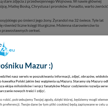
są stare zdjęcia z przedwojennego Wojnowa. W nawie głównej
ójcę, Matkę Boską, Chrystusa i proroków. Ponadto, warto zwrócić
yjskiego po śmierci jego żony. Żyrandol ma 32 świece. Tyle lat
ię również liczne księgi liturgiczne. Molenna starowierców to
ch prawosławnych cerkwi.
 W północnej części podwórza klasztornego znajduję się niewiel
ilipońskim zwyczajem w stopach zmarłego, zwróconych na wschód.
ię w rękach prywatnych i można tu wynająć pokoje noclegowe i
rody. Goście mogą liczyć na posiłki, wynajęcie łódek czy bryczki
ośniku Mazur :)
e na Mazurach
iedziłeś nasz serwis w poszukiwaniu informacji, zdjęć, obrazów, widok
 kawałka Polski jakim bez wątpienia są Mazury. Staramy się Mazury odk
za ekipa miłośników i wręcz fanatyków Mazur codziennie rozwija serwi
Starowierców
rczanie nowych treści i zdj
ęć.
bok miejscowości Ukty znajduje się niespotykana w naszym kraju
o robić, potrzebujemy Twojej zgody, dzięki której, będziemy mogli eleme
dawny klasztor żeński Starowierców. Przy nim znajduje się niewielka
 preferencji. Twoje dane (w tym pliki cookies) będą zapisywane w celu 