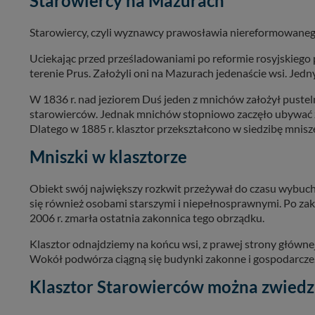
Starowiercy na Mazurach
Starowiercy, czyli wyznawcy prawosławia niereformowanego
Uciekając przed prześladowaniami po reformie rosyjskiego 
terenie Prus. Założyli oni na Mazurach jedenaście wsi. Jed
W 1836 r. nad jeziorem Duś jeden z mnichów założył pustelni
starowierców. Jednak mnichów stopniowo zaczęło ubywać 
Dlatego w 1885 r. klasztor przekształcono w siedzibę mnisz
Mniszki w klasztorze
Obiekt swój największy rozkwit przeżywał do czasu wybuchu
się również osobami starszymi i niepełnosprawnymi. Po z
2006 r. zmarła ostatnia zakonnica tego obrządku.
Klasztor odnajdziemy na końcu wsi, z prawej strony główne
Wokół podwórza ciągną się budynki zakonne i gospodarcze
Klasztor Starowierców można zwiedz