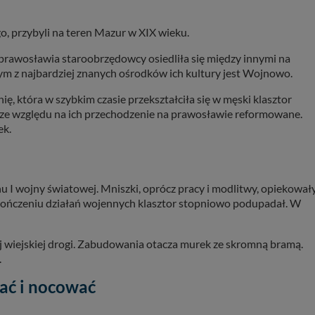
, przybyli na teren Mazur w XIX wieku.
prawosławia staroobrzędowcy osiedliła się między innymi na
nym z najbardziej znanych ośrodków ich kultury jest Wojnowo.
ę, która w szybkim czasie przekształciła się w męski klasztor
ze względu na ich przechodzenie na prawosławie reformowane.
ek.
 I wojny światowej. Mniszki, oprócz pracy i modlitwy, opiekował
akończeniu działań wojennych klasztor stopniowo podupadał. W
j wiejskiej drogi. Zabudowania otacza murek ze skromną bramą.
.
ać i nocować