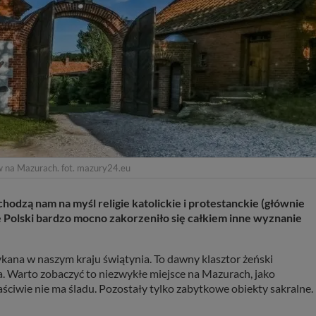
w na Mazurach. fot. mazury24.eu
hodzą nam na myśl religie katolickie i protestanckie (głównie
 Polski bardzo mocno zakorzeniło się całkiem inne wyznanie
kana w naszym kraju świątynia. To dawny klasztor żeński
. Warto zobaczyć to niezwykłe miejsce na Mazurach, jako
ściwie nie ma śladu. Pozostały tylko zabytkowe obiekty sakralne.