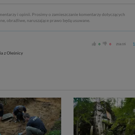
mentarzy i opinii. Prosimy o zamieszczanie komentarzy dotyczących
rne, obraźliwe, naruszające prawo będą usuwane.
1
0
0
ZGŁOŚ
a z Oleśnicy