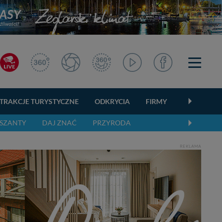
TRAKCJE TURYSTYCZNE
ODKRYCIA
FIRMY
OGŁOSZEN
SZANTY
DAJ ZNAĆ
PRZYRODA
REKLAMA