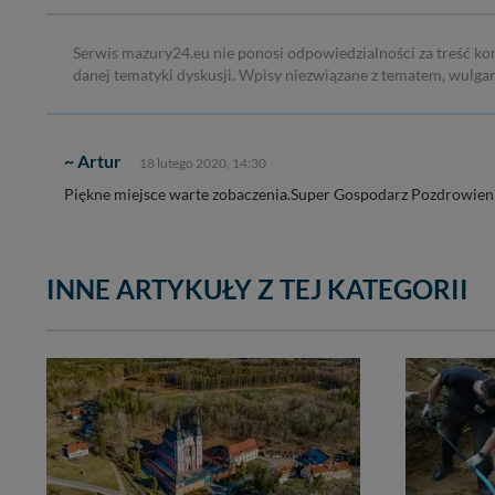
Serwis mazury24.eu nie ponosi odpowiedzialności za treść ko
danej tematyki dyskusji. Wpisy niezwiązane z tematem, wulga
~ Artur
18 lutego 2020, 14:30
Piękne miejsce warte zobaczenia.Super Gospodarz Pozdrowieni
INNE ARTYKUŁY Z TEJ KATEGORII