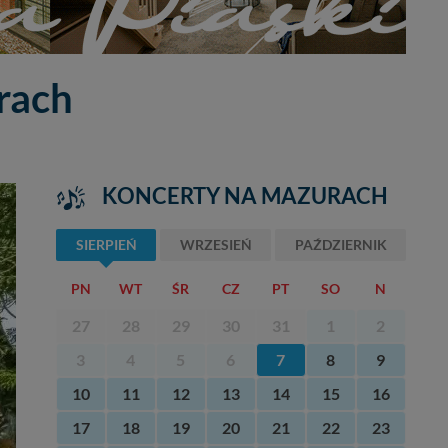
rach
KONCERTY NA MAZURACH
SIERPIEŃ
WRZESIEŃ
PAŹDZIERNIK
PN
WT
ŚR
CZ
PT
SO
N
27
28
29
30
31
1
2
3
4
5
6
7
8
9
10
11
12
13
14
15
16
17
18
19
20
21
22
23