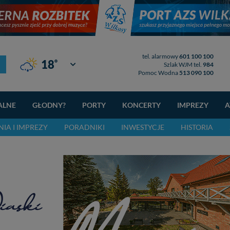
tel. alarmowy
601 100 100
°
18
Giżycko
Szlak WJM tel.
984
Pomoc Wodna
513 090 100
ALNE
GŁODNY?
PORTY
KONCERTY
IMPREZY
A
IA I IMPREZY
PORADNIKI
INWESTYCJE
HISTORIA