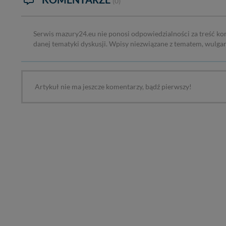
(0)
W każdej chwili może
przetwarzania. Pamię
informacji zawartych
Serwis mazury24.eu nie ponosi odpowiedzialności za treść ko
przypadkach nie może
danej tematyki dyskusji. Wpisy niezwiązane z tematem, wulga
Dziękujemy, i życzmy
Artykuł nie ma jeszcze komentarzy, bądź pierwszy!