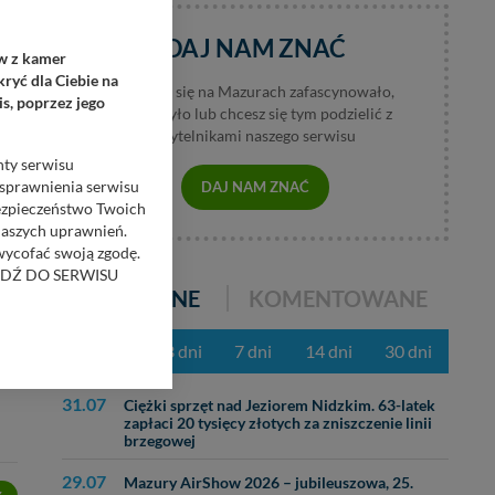
AMA
DAJ NAM ZNAĆ
ów z kamer
ryć dla Ciebie na
Jeśli coś się na Mazurach zafascynowało,
s, poprzez jego
wzburzyło lub chcesz się tym podzielić z
czytelnikami naszego serwisu
nty serwisu
usprawnienia serwisu
DAJ NAM ZNAĆ
Bezpieczeństwo Twoich
naszych uprawnień.
 wycofać swoją zgodę.
RZEJDŹ DO SERWISU
POPULARNE
KOMENTOWANE
bom trzecim.
z ostatnich 3 dni
7 dni
14 dni
30 dni
anych z formularza
ięcej informacji o
31.07
Ciężki sprzęt nad Jeziorem Nidzkim. 63-latek
zapłaci 20 tysięcy złotych za zniszczenie linii
brzegowej
bą ul. Wiejska 17,
29.07
Mazury AirShow 2026 – jubileuszowa, 25.