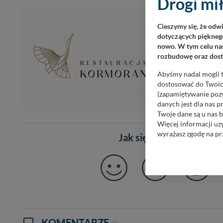
Drogi mił
Cieszymy się, że odw
dotyczących pięknego
nowo. W tym celu nas
rozbudowę oraz dosta
Abyśmy nadal mogli t
dostosować do Twoich
(zapamiętywanie pozy
danych jest dla nas 
Twoje dane są u nas b
Więcej informacji uz
wyrażasz zgodę na pr
Jak się czujesz po prze
Nasz serwis nie wyk
Wyjątkiem jest sytua
kontaktowego, przekaz
zasadach i funkcjona
Administratorem Twoi
11-500 Giżycko. Może
KOMENTARZE