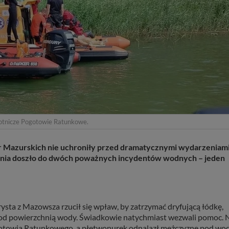
otnicze Pogotowie Ratunkowe.
or Mazurskich nie uchroniły przed dramatycznymi wydarzeniami
łudnia doszło do dwóch poważnych incydentów wodnych – jeden
ysta z Mazowsza rzucił się wpław, by zatrzymać dryfującą łódkę,
ł pod powierzchnią wody. Świadkowie natychmiast wezwali pomoc. 
gotowia Ratunkowego, a płetwonurek odnalazł mężczyznę pod wod