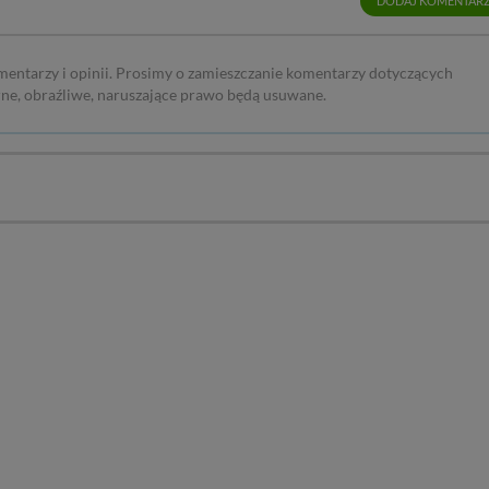
DODAJ KOMENTAR
sz: zażądać dostępu do swoich danych, zażądać ich poprawienia lub usuni
taj jednak, że nie zawsze jest możliwe techniczne zrealizowanie Twoich 
 w plikach cookies. Twoja przeglądarka umożliwia Ci skasowanie tych p
mentarzy i opinii. Prosimy o zamieszczanie komentarzy dotyczących
my tego zrobić za Ciebie.
rne, obraźliwe, naruszające prawo będą usuwane.
 miłego odkrywania Mazur na nowo...