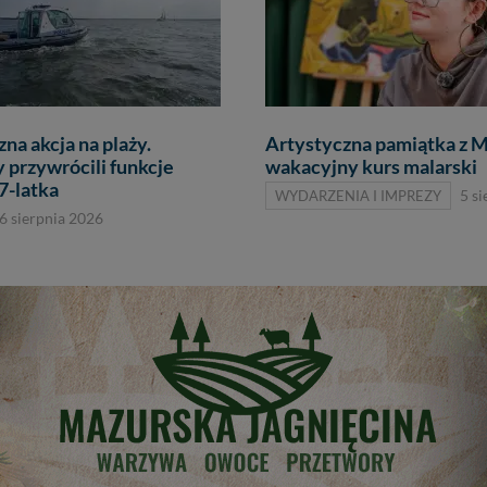
na akcja na plaży.
Artystyczna pamiątka z M
 przywrócili funkcje
wakacyjny kurs malarski
7-latka
WYDARZENIA I IMPREZY
5 s
6 sierpnia 2026