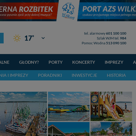
tel. alarmowy
601 100 100
°
17
Giżycko
Szlak WJM tel.
984
Pomoc Wodna
513 090 100
ALNE
GŁODNY?
PORTY
KONCERTY
IMPREZY
A
IA I IMPREZY
PORADNIKI
INWESTYCJE
HISTORIA