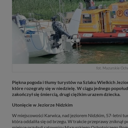
fot. Mazurskie Och
Piękna pogoda i tłumy turystów na Szlaku Wielkich Jezi
które rozegrały się w niedzielę. W ciągu jednego popo
zakończył się śmiercią, drugi ciężkim urazem dziecka.
Utonięcie w Jeziorze Nidzkim
W miejscowości Karwica, nad jeziorem Nidzkim, 57-letni tur
która oddaliła się od brzegu. W trakcie przeprawy znikną
miejsce przybyli ratownicy Mazurskiego Ochotniczego Po