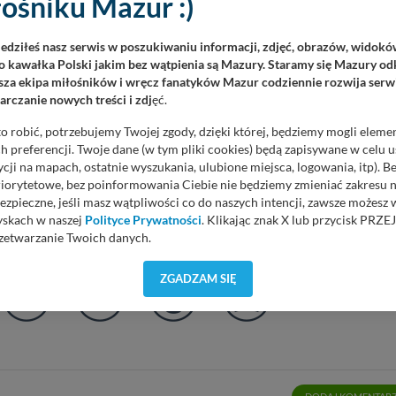
ośniku Mazur :)
REKL
iedziłeś nasz serwis w poszukiwaniu informacji, zdjęć, obrazów, widok
 kawałka Polski jakim bez wątpienia są Mazury. Staramy się Mazury odk
za ekipa miłośników i wręcz fanatyków Mazur codziennie rozwija serwi
rczanie nowych treści i zdj
ęć.
o robić, potrzebujemy Twojej zgody, dzięki której, będziemy mogli eleme
 preferencji. Twoje dane (w tym pliki cookies) będą zapisywane w celu 
cji na mapach, ostatnie wyszukania, ulubione miejsca, logowania, itp). 
priorytetowe, bez poinformowania Ciebie nie będziemy zmieniać zakresu 
ezpieczne, jeśli masz wątpliwości co do naszych intencji, zawsze możesz
yskach w naszej
Polityce Prywatności
. Klikając znak X lub przycisk P
zetwarzanie Twoich danych.
czytaniu tego artykułu ?
Głosów: 15
orzystuje oraz nie udostępnia Twoich danych innym podmiotom oraz oso
ZGADZAM SIĘ
cja, gdy przekazanie Twoich danych jest elementem usługi (przekazanie d
anie danych w przypadku rezerwacji usług typu: nocleg, czartery, itp). W
lności serwisu w
Regulaminie Serwisu
.
ch danych jest: Agencja Reklamowa Kreacja Monika Borkowska, z siedzi
sz z nami skontaktować się za pośrednictwem tej
strony
.