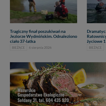
Tragiczny finał poszukiwań na
Dramatycz
Jeziorze Wydmińskim. Odnaleziono
Ratownicy
ciało 37-latka
życiowe 1
BIEŻĄCE
6 sierpnia 2026
BIEŻĄCE