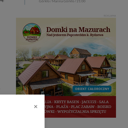
Górkło / Marina Górkło / 21:00
REKLAMA
o
×