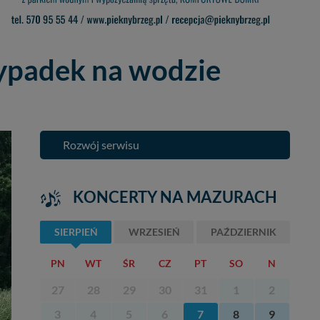
wypadek na wodzie
Rozwój serwisu
KONCERTY NA MAZURACH
SIERPIEŃ
WRZESIEŃ
PAŹDZIERNIK
PN
WT
ŚR
CZ
PT
SO
N
27
28
29
30
31
1
2
3
4
5
6
7
8
9