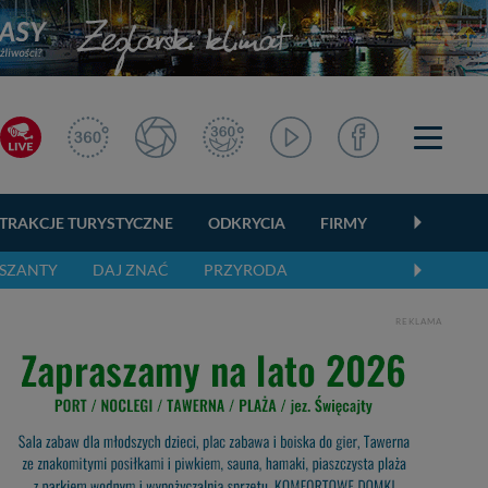
TRAKCJE TURYSTYCZNE
ODKRYCIA
FIRMY
OGŁOSZEN
SZANTY
DAJ ZNAĆ
PRZYRODA
REKLAMA