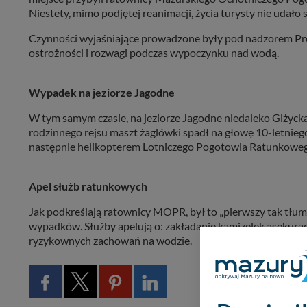
Niestety, mimo podjętej reanimacji, życia turysty nie udało 
Czynności wyjaśniające prowadzone były pod nadzorem Prok
ostrożności i rozwagi podczas wypoczynku nad wodą.
Wypadek na jeziorze Jagodne
W tym samym czasie, na jeziorze Jagodne niedaleko Giżycka
rodzinnego rejsu maszt żaglówki spadł na głowę 10-letnieg
następnie helikopterem Lotniczego Pogotowia Ratunkowego 
Apel służb ratunkowych
Jak podkreślają ratownicy MOPR, był to „pierwszy tak tłum
wypadków. Służby apelują o: zakładanie kamizelek asekurac
ryzykownych zachowań na wodzie.