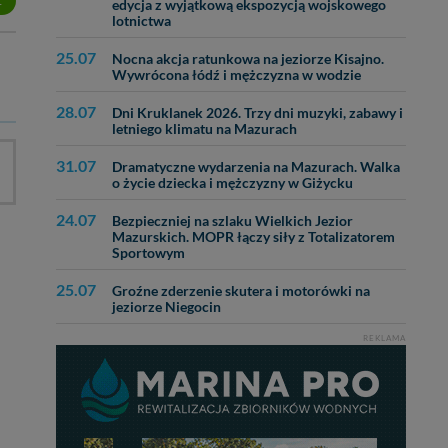
Z
edycja z wyjątkową ekspozycją wojskowego
ęcia, zabronić ich
lotnictwa
praw w odniesieniu do
lików - w pewnych
25.07
Nocna akcja ratunkowa na jeziorze Kisajno.
Wywrócona łódź i mężczyzna w wodzie
28.07
Dni Kruklanek 2026. Trzy dni muzyki, zabawy i
letniego klimatu na Mazurach
31.07
Dramatyczne wydarzenia na Mazurach. Walka
o życie dziecka i mężczyzny w Giżycku
24.07
Bezpieczniej na szlaku Wielkich Jezior
Mazurskich. MOPR łączy siły z Totalizatorem
Sportowym
25.07
Groźne zderzenie skutera i motorówki na
jeziorze Niegocin
REKLAMA