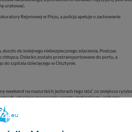
się uratować.
uratury Rejonowej w Piszu, a policja apeluje o zachowanie
, doszło do kolejnego niebezpiecznego zdarzenia. Podczas
o chłopca. Dziecko zostało przetransportowane do portu, a
do szpitala dziecięcego w Olsztynie.
ny weekend na mazurskich jeziorach tego lata”, co zwiększa ryzyk
yjnych, właściwe mocowanie sprzętu żeglarskiego, unikanie