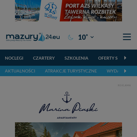
°
10
Giżycko
NOCLEGI
CZARTERY
SZKOLENIA
OFERTY SPECJALN
AKTUALNOŚCI
ATRAKCJE TURYSTYCZNE
WYDARZENIA 
REKLAMA