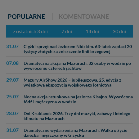
POPULARNE
KOMENTOWANE
z ostatnich 3 dni
7 dni
14 dni
30 dni
31.07
Ciężki sprzęt nad Jeziorem Nidzkim. 63-latek zapłaci 20
tysięcy złotych za zniszczenie linii brzegowej
07.08
Dramatyczna akcja na Mazurach. 32 osoby w wodzie po
wywróceniu czterech jachtów
29.07
Mazury AirShow 2026 – jubileuszowa, 25. edycja z
wyjątkową ekspozycją wojskowego lotnictwa
25.07
Nocna akcja ratunkowa na jeziorze Kisajno. Wywrócona
łódź i mężczyzna w wodzie
28.07
Dni Kruklanek 2026. Trzy dni muzyki, zabawy i letniego
klimatu na Mazurach
31.07
Dramatyczne wydarzenia na Mazurach. Walka o życie
dziecka i mężczyzny w Giżycku