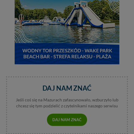
serwisu w
Regulaminie Serwisu
.
Administratorem Twoich danych jest: Agencja
Reklamowa Kreacja Monika Borkowska, z siedzibą ul.
Wiejska 17, 11-500 Giżycko. Możesz z nami
skontaktować się za pośrednictwem tej
strony
.
W każdej chwili możesz: zażądać dostępu do swoich
danych, zażądać ich poprawienia lub usunięcia,
zabronić ich przetwarzania. Pamiętaj jednak, że nie
zawsze jest możliwe techniczne zrealizowanie Twoich
praw w odniesieniu do informacji zawartych w plikach
cookies. Twoja przeglądarka umożliwia Ci skasowanie
tych plików - w pewnych przypadkach nie możemy tego
zrobić za Ciebie.
DAJ NAM ZNAĆ
Dziękujemy, i życzmy miłego odkrywania Mazur na
Jeśli coś się na Mazurach zafascynowało, wzburzyło lub
nowo...
chcesz się tym podzielić z czytelnikami naszego serwisu
DAJ NAM ZNAĆ