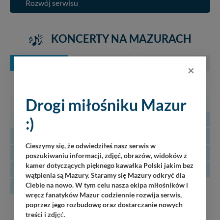
Rozwój serwisu
KONCERTY NA MAZURACH
SIERPIEŃ
WRZESIEŃ
PAŹDZIERNIK
×
PN
WT
ŚR
CZ
PT
SO
N
Drogi miłośniku Mazur
27
28
29
30
31
1
2
:)
3
4
5
6
7
8
9
10
11
12
13
14
15
16
Cieszymy się, że odwiedziłeś nasz serwis w
17
18
19
20
21
22
23
poszukiwaniu informacji, zdjęć, obrazów, widoków z
kamer dotyczących pięknego kawałka Polski jakim bez
24
25
26
27
28
29
30
wątpienia są Mazury. Staramy się Mazury odkryć dla
Ciebie na nowo. W tym celu nasza ekipa miłośników i
31
wręcz fanatyków Mazur codziennie rozwija serwis,
poprzez jego rozbudowę oraz dostarczanie nowych
08
Luka
treści i zdj
ęć.
Piękna Góra / Port Łabędzi Ostrów / 20:30