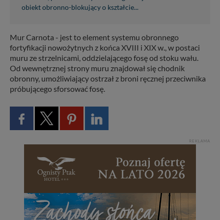
obiekt obronno-blokujący o kształcie...
Mur Carnota - jest to element systemu obronnego
fortyfikacji nowożytnych z końca XVIII i XIX w., w postaci
muru ze strzelnicami, oddzielającego fosę od stoku wału.
Od wewnętrznej strony muru znajdował się chodnik
obronny, umożliwiający ostrzał z broni ręcznej przeciwnika
próbującego sforsować fosę.
REKLAMA