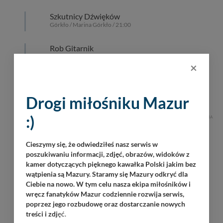
Szkutnicy Dźwięków
Górkło / Marina Górkło / 21:00
Rob Gitarnik
Giżycko / 18:30
×
Operacja Boyen 2026 – największa
historyczna impreza na Mazurach
Drogi miłośniku Mazur
Giżycko / Twierdza Boyen / 10:00
:)
REKLAMA
Cieszymy się, że odwiedziłeś nasz serwis w
poszukiwaniu informacji, zdjęć, obrazów, widoków z
kamer dotyczących pięknego kawałka Polski jakim bez
wątpienia są Mazury. Staramy się Mazury odkryć dla
Ciebie na nowo. W tym celu nasza ekipa miłośników i
wręcz fanatyków Mazur codziennie rozwija serwis,
poprzez jego rozbudowę oraz dostarczanie nowych
treści i zdj
ęć.