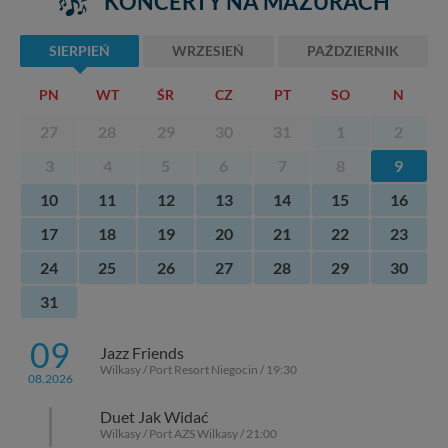
KONCERTY NA MAZURACH
SIERPIEŃ
WRZESIEŃ
PAŹDZIERNIK
PN
WT
ŚR
CZ
PT
SO
N
27
28
29
30
31
1
2
3
4
5
6
7
8
9
10
11
12
13
14
15
16
17
18
19
20
21
22
23
24
25
26
27
28
29
30
31
09
Jazz Friends
Wilkasy / Port Resort Niegocin / 19:30
08.2026
Duet Jak Widać
Wilkasy / Port AZS Wilkasy / 21:00