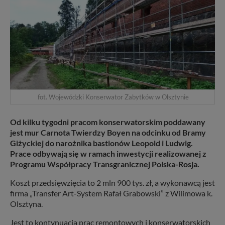
fot. Wojewódzki Konserwator Zabytków w Olsztynie
Od kilku tygodni pracom konserwatorskim poddawany
jest mur Carnota Twierdzy Boyen na odcinku od Bramy
Giżyckiej do narożnika bastionów Leopold i Ludwig.
Prace odbywają się w ramach inwestycji realizowanej z
Programu Współpracy Transgranicznej Polska-Rosja.
Koszt przedsięwzięcia to 2 mln 900 tys. zł, a wykonawcą jest
firma „Transfer Art-System Rafał Grabowski” z Wilimowa k.
Olsztyna.
Jest to kontynuacja prac remontowych i konserwatorskich