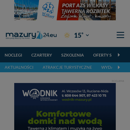
°
15
Giżycko
NOCLEGI
CZARTERY
SZKOLENIA
OFERTY SPECJALN
AKTUALNOŚCI
ATRAKCJE TURYSTYCZNE
WYDARZENIA 
REKLAMA