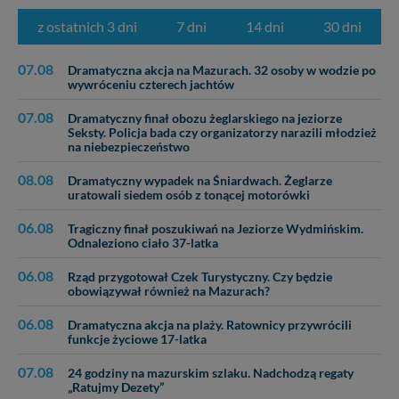
serwisu w
Regulaminie Serwisu
.
z ostatnich 3 dni
7 dni
14 dni
30 dni
Administratorem Twoich danych jest: Agencja
Reklamowa Kreacja Monika Borkowska, z siedzibą ul.
07.08
Dramatyczna akcja na Mazurach. 32 osoby w wodzie po
Wiejska 17, 11-500 Giżycko. Możesz z nami
wywróceniu czterech jachtów
skontaktować się za pośrednictwem tej
strony
.
07.08
Dramatyczny finał obozu żeglarskiego na jeziorze
W każdej chwili możesz: zażądać dostępu do swoich
Seksty. Policja bada czy organizatorzy narazili młodzież
danych, zażądać ich poprawienia lub usunięcia,
na niebezpieczeństwo
zabronić ich przetwarzania. Pamiętaj jednak, że nie
zawsze jest możliwe techniczne zrealizowanie Twoich
08.08
Dramatyczny wypadek na Śniardwach. Żeglarze
praw w odniesieniu do informacji zawartych w plikach
uratowali siedem osób z tonącej motorówki
cookies. Twoja przeglądarka umożliwia Ci skasowanie
06.08
Tragiczny finał poszukiwań na Jeziorze Wydmińskim.
tych plików - w pewnych przypadkach nie możemy tego
Odnaleziono ciało 37-latka
zrobić za Ciebie.
06.08
Rząd przygotował Czek Turystyczny. Czy będzie
Dziękujemy, i życzmy miłego odkrywania Mazur na
obowiązywał również na Mazurach?
nowo...
06.08
Dramatyczna akcja na plaży. Ratownicy przywrócili
funkcje życiowe 17-latka
07.08
24 godziny na mazurskim szlaku. Nadchodzą regaty
„Ratujmy Dezety”