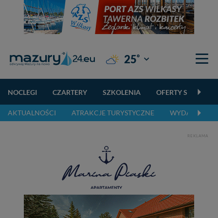
°
25
Giżycko
NOCLEGI
CZARTERY
SZKOLENIA
OFERTY SPECJALN
AKTUALNOŚCI
ATRAKCJE TURYSTYCZNE
WYDARZENIA 
REKLAMA