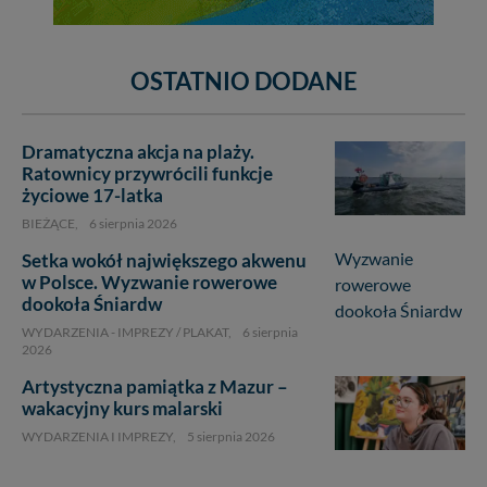
OSTATNIO DODANE
Dramatyczna akcja na plaży.
Ratownicy przywrócili funkcje
życiowe 17-latka
BIEŻĄCE,
6 sierpnia 2026
Setka wokół największego akwenu
w Polsce. Wyzwanie rowerowe
dookoła Śniardw
WYDARZENIA - IMPREZY / PLAKAT,
6 sierpnia
2026
Artystyczna pamiątka z Mazur –
wakacyjny kurs malarski
WYDARZENIA I IMPREZY,
5 sierpnia 2026