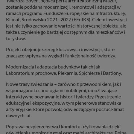
Twierdza Boyen, będąca perłą architektoniczną Mazur,
zostanie poddana modernizacji, remontowi i adaptacji w
ramach programu Fundusze Europejskie na Infrastrukturę,
Klimat, Środowisko 2021–2027 (FEnIKS). Celem inwestycji
jest nie tylko zachowanie wartości historycznej obiektu, ale
także uczynienie go bardziej dostępnym dla mieszkańców i
turystów.
Projekt obejmuje szereg kluczowych inwestycji, które
znacząco wpłyną na wygląd i funkcjonalność twierdzy.
Modernizacja i adaptacja budynków takich jak
Laboratorium prochowe, Piekarnia, Spichlerze i Bastiony.
Nowe trasy zwiedzania – zarówno z przewodnikiem, jak i
wspomagane technologiami mobilnymi, umożliwiające
interaktywne poznawanie historii twierdzy. Przestrzenie
edukacyjne i ekspozycyjne, w tym plenerowe stanowiska
artyleryjskie, które pozwolą odwiedzającym poczuć klimat
dawnych lat.
Poprawa bezpieczeństwa i komfortu użytkowania dzięki
oświetleniu, monitoringowi oraz małej architekturze. Pełna