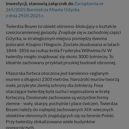
inwestycji, stanowią załącznik do
Zarządzenia nr
265/2025 Burmistrza Miasta Giżycka
z dnia 29.05.2025 r.
Twierdza Boyen to obiekt obronno-blokujący o kształcie
sześcioramiennej gwiazdy. Znajduje się w zachodniej części
Giżycka, w strategicznym miejscu pomiędzy dwoma
jeziorami: Kisajno i Niegocin. Została zbudowana w latach
1844–1856 na rozkaz króla Fryderyka Wilhelma IV. W
twierdzy mogło znajdować się około 3000 żołnierzy. To
idealnie zachowany przykład pruskiej budowli obronnej.
Mazurska forteca otoczona jest kamienno-ceglanym
murem o długości 2303 metrów. Narożniki murów tworzą
małe, przykryte ziemią schrony dla żołnierzy. Fosa
otaczające twierdzę była sucha i wyposażona w kratę
forteczną. Doskonale zachowane są wszystkie formy
ziemne - wały, skarpy, pochylnie i place ćwiczeń. Twierdza
Boyen należy do najlepiej zachowanych XIX-wiecznych
obiektów obronnych znajdujących się na terenie Polski.
Przy twierdzy zlokalizowano wiele budynków
pomocniczych.