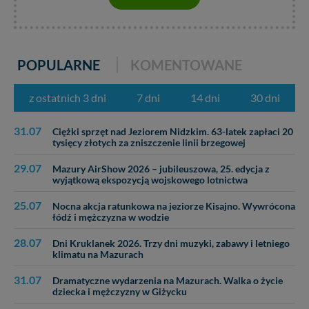
POPULARNE
KOMENTOWANE
z ostatnich 3 dni
7 dni
14 dni
30 dni
31.07
Ciężki sprzęt nad Jeziorem Nidzkim. 63-latek zapłaci 20
tysięcy złotych za zniszczenie linii brzegowej
29.07
Mazury AirShow 2026 – jubileuszowa, 25. edycja z
wyjątkową ekspozycją wojskowego lotnictwa
25.07
Nocna akcja ratunkowa na jeziorze Kisajno. Wywrócona
łódź i mężczyzna w wodzie
28.07
Dni Kruklanek 2026. Trzy dni muzyki, zabawy i letniego
klimatu na Mazurach
31.07
Dramatyczne wydarzenia na Mazurach. Walka o życie
dziecka i mężczyzny w Giżycku