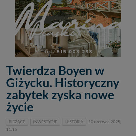
Twierdza Boyen w
Giżycku. Historyczny
zabytek zyska nowe
życie
BIEŻĄCE
INWESTYCJE
HISTORIA
10 czerwca 2025,
11:15