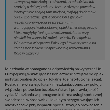
zazwyczaj mieszkają z rodzicami, u rodzeństwa lub
rzadziej u dalszej rodziny. Jeżeli z różnych powodów
losowych nie znajdą tam miejsca, trafiają do domów
opieki społecznej, gdzie obok osób z głęboką
niepełnosprawnością ze sprzężeniami,
wymagających całodobowej opieki, mieszkają osoby,
które mogłyby funkcjonować samodzielnie przy
niewielkim wsparciu” mówi – Marita Przedpełska-
Winiarczyk wiceprezes Polskiego Stowarzyszenia na
rzecz Osób z Niepełnosprawnością Intelektualną
Koło w Giżycku.
Mieszkania wspomagane są odpowiedzią na wytyczne Unii
Europejskiej, wskazujące na konieczność przejścia od opieki
instytucjonalnej do opieki lokalnej (deinstytucjonalizacja).
Posiadanie własnego kąta – mieszkania, domu, czy pokoju
wiąże się z poczuciem bezpieczeństwa i poprawia jakość
życia. Mieszkania wspomagane to forma usługi społecznej
świadczonej w środowisku lokalnym przygotowująca ich
mieszkańców, przy wsparciu specjalistów, do prowadzenia
w miarę możliwości samodzielnego życia. Grupą, do której