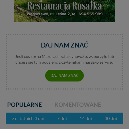
DAJ NAM ZNAĆ
Jeśli coś się na Mazurach zafascynowało, wzburzyło lub
chcesz się tym podzielić z czytelnikami naszego serwisu
DAJ NAM ZNAĆ
POPULARNE
KOMENTOWANE
z ostatnich 3 dni
7 dni
14 dni
30 dni