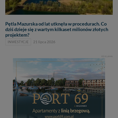
Pętla Mazurska od lat utknęła w procedurach. Co
dziś dzieje się z wartym kilkaset milionów złotych
projektem?
INWESTYCJE
21 lipca 2026
REKLAMA