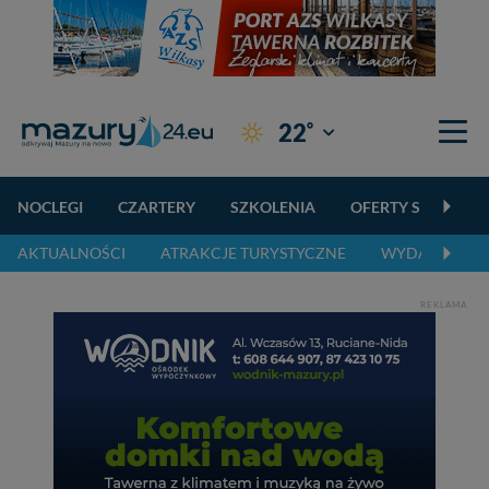
°
22
Giżycko
NOCLEGI
CZARTERY
SZKOLENIA
OFERTY SPECJALN
AKTUALNOŚCI
ATRAKCJE TURYSTYCZNE
WYDARZENIA 
REKLAMA