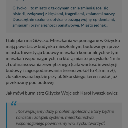
Giżycko – to miasto o tak dynamicznie zmieniającej się
historii, związanej z klęskami, tragediami, zmianami nazwy.
Doszczętnie spalone, dotykane pożogą wojny, epidemiami,
zmianami przynależności państwowej. Miasto jednak...
I taki plan ma Giżycko. Mieszkania wspomagane w Giżycku
mają powstać w budynku mieszkalnym, budowanym przez
miasto. Inwestycja budowy mieszkań komunalnych w tym
mieszkań wspomaganych, na którą miasto pozyskało 1 mln
zł dofinansowania zewnętrznego (cała wartość inwestycji
budowy i zagospodarowania terenu wokół to 4,5 mln zł),
zlokalizowana będzie przy ul. Sikorskiego, teren został już
przekazany pod budowę.
Jak mówi burmistrz Giżycka Wojciech Karol Iwaszkiewicz:
„Rozwiązujemy duży problem społeczny, który będzie
narastał i zalążek systemu mieszkalnictwa
wspomaganego powinniśmy w Giżycku tworzyć”.