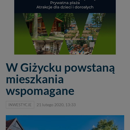
W Giżycku powstaną
mieszkania
wspomagane
INWESTYCJE
21 lutego 2020, 13:33