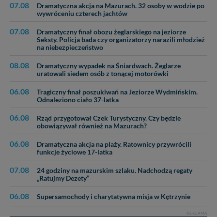
07.08
Dramatyczna akcja na Mazurach. 32 osoby w wodzie po
wywróceniu czterech jachtów
07.08
Dramatyczny finał obozu żeglarskiego na jeziorze
Seksty. Policja bada czy organizatorzy narazili młodzież
na niebezpieczeństwo
08.08
Dramatyczny wypadek na Śniardwach. Żeglarze
uratowali siedem osób z tonącej motorówki
06.08
Tragiczny finał poszukiwań na Jeziorze Wydmińskim.
Odnaleziono ciało 37-latka
06.08
Rząd przygotował Czek Turystyczny. Czy będzie
obowiązywał również na Mazurach?
06.08
Dramatyczna akcja na plaży. Ratownicy przywrócili
funkcje życiowe 17-latka
07.08
24 godziny na mazurskim szlaku. Nadchodzą regaty
„Ratujmy Dezety”
06.08
Supersamochody i charytatywna misja w Kętrzynie
REKLAMA