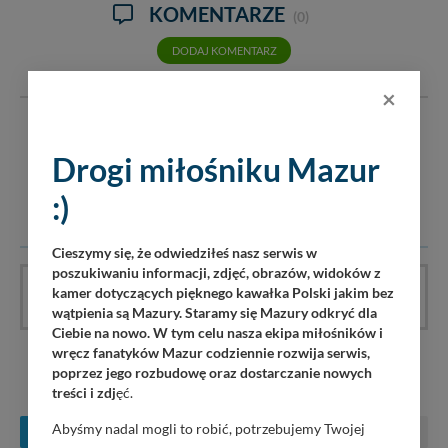
KOMENTARZE
(0)
DODAJ KOMENTARZ
×
Serwis mazury24.eu nie ponosi odpowiedzialności za treść
komentarzy i opinii. Prosimy o zamieszczanie komentarzy
Drogi miłośniku Mazur
dotyczących danej tematyki dyskusji. Wpisy niezwiązane z
tematem, wulgarne, obraźliwe, naruszające prawo będą
:)
usuwane.
Cieszymy się, że odwiedziłeś nasz serwis w
poszukiwaniu informacji, zdjęć, obrazów, widoków z
kamer dotyczących pięknego kawałka Polski jakim bez
Artykuł nie ma jeszcze komentarzy, bądź pierwszy!
wątpienia są Mazury. Staramy się Mazury odkryć dla
Ciebie na nowo. W tym celu nasza ekipa miłośników i
wręcz fanatyków Mazur codziennie rozwija serwis,
poprzez jego rozbudowę oraz dostarczanie nowych
KONCERTY NA MAZURACH
treści i zdj
ęć.
Abyśmy nadal mogli to robić, potrzebujemy Twojej
SIERPIEŃ
WRZESIEŃ
PAŹDZIERNIK