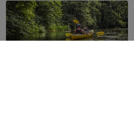
Kajakiem przez Mazury
Poznaj szlaki kajakowe
Zobacz Mazury LIVE
Jako jedyni oddajemy Ci obrazy z tylu kamer on-line