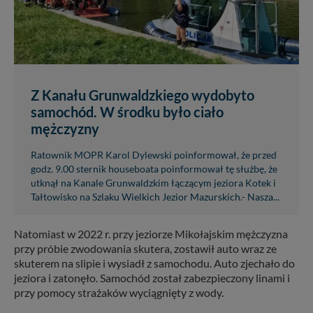
Z Kanału Grunwaldzkiego wydobyto
samochód. W środku było ciało
mężczyzny
Ratownik MOPR Karol Dylewski poinformował, że przed
godz. 9.00 sternik houseboata poinformował tę służbę, że
utknął na Kanale Grunwaldzkim łączącym jeziora Kotek i
Tałtowisko na Szlaku Wielkich Jezior Mazurskich.- Nasza...
Natomiast w 2022 r. przy jeziorze Mikołajskim mężczyzna
przy próbie zwodowania skutera, zostawił auto wraz ze
skuterem na slipie i wysiadł z samochodu. Auto zjechało do
jeziora i zatonęło. Samochód został zabezpieczony linami i
przy pomocy strażaków wyciągnięty z wody.