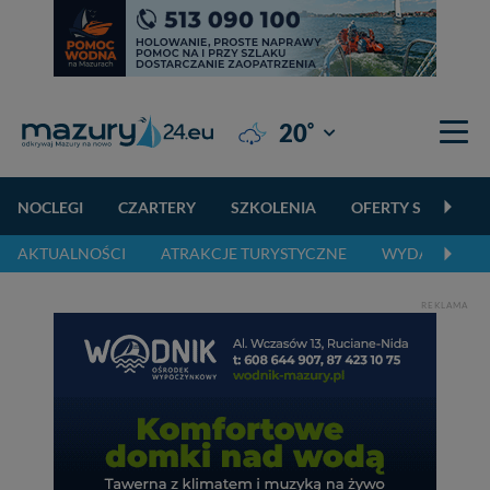
°
20
Giżycko
NOCLEGI
CZARTERY
SZKOLENIA
OFERTY SPECJALN
AKTUALNOŚCI
ATRAKCJE TURYSTYCZNE
WYDARZENIA 
REKLAMA