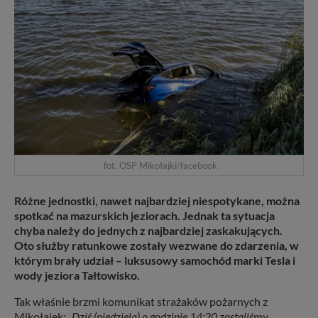
fot. OSP Mikołajki/facebook
Różne jednostki, nawet najbardziej niespotykane, można
spotkać na mazurskich jeziorach. Jednak ta sytuacja
chyba należy do jednych z najbardziej zaskakujących.
Oto służby ratunkowe zostały wezwane do zdarzenia, w
którym brały udział – luksusowy samochód marki Tesla i
wody jeziora Tałtowisko.
Tak właśnie brzmi komunikat strażaków pożarnych z
Mikołajek:
„Dziś (niedziela) o godzinie 14:20 zostaliśmy