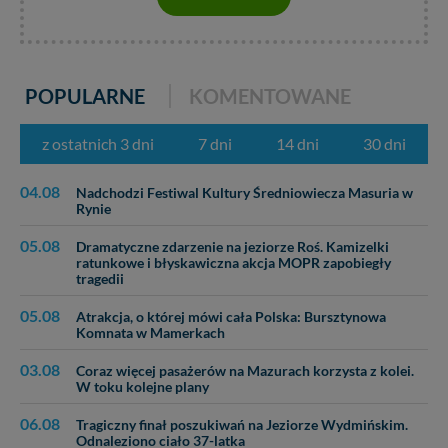
POPULARNE
KOMENTOWANE
z ostatnich 3 dni
7 dni
14 dni
30 dni
04.08
Nadchodzi Festiwal Kultury Średniowiecza Masuria w
Rynie
05.08
Dramatyczne zdarzenie na jeziorze Roś. Kamizelki
ratunkowe i błyskawiczna akcja MOPR zapobiegły
tragedii
05.08
Atrakcja, o której mówi cała Polska: Bursztynowa
Komnata w Mamerkach
03.08
Coraz więcej pasażerów na Mazurach korzysta z kolei.
W toku kolejne plany
06.08
Tragiczny finał poszukiwań na Jeziorze Wydmińskim.
Odnaleziono ciało 37-latka