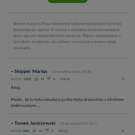
Serwis mazury24.eu nie ponosi odpowiedzialności za treść
komentarzy i opinii. Prosimy o zamieszczanie komentarzy
dotyczących danej tematyki dyskusji. Wpisy niezwiązane z
tematem, wulgarne, obraźliwe, naruszające prawo będą
usuwane.
~ Skipper Marius
11 września 2024, 10:30
5
OCENA:
100%
17
0
ZGŁOŚ
Ahoj,
Myślę , że to była nieudana próba testu dressolota z silnikiem
elektrycznym….
~ Tomek Janiszewski
11 września 2024, 8:57
4
OCENA:
88%
14
2
ZGŁOŚ