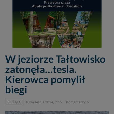
W jeziorze Tałtowisko
zatonęła…tesla.
Kierowca pomylił
biegi
BIEŻĄCE
10 września 2024, 9:15
Komentarzy: 5