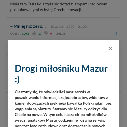
Mnie tam Tesla kojarzyła się dotąd z lampami radiowymi,
produkowanymi w byłej Czechosłowacji.
~ Mniej niż zero…
10 września 2024, 21:00
3
OCENA:
100%
17
0
ZGŁOŚ
Manualna skrzynia biegów dla polglowkow, automat dla
×
inteligencji!!!!
~ Wysokie na pięcie lub na stopie
10 września 2024,
Drogi miłośniku Mazur
20:56
:)
2
OCENA:
100%
17
0
ZGŁOŚ
Że ich elektryką nie pizgnelo to cud
Cieszymy się, że odwiedziłeś nasz serwis w
poszukiwaniu informacji, zdjęć, obrazów, widoków z
~ Nik
10 września 2024, 20:49
kamer dotyczących pięknego kawałka Polski jakim bez
1
wątpienia są Mazury. Staramy się Mazury odkryć dla
OCENA:
100%
16
0
ZGŁOŚ
Ciebie na nowo. W tym celu nasza ekipa miłośników i
Darmowa myjnia bezdotykowa !
wręcz fanatyków Mazur codziennie rozwija serwis,
poprzez jego rozbudowę oraz dostarczanie nowych