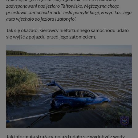
zadysponowani nad jezioro Tałtowisko. Mężczyzna chcąc
przestawić samochód marki Tesla pomylił biegi, w wyniku czego
auto wjechało do jeziora i zatonęło”.
Jak się okazało, kierowcy niefortunnego samochodu udało
się wyjść z pojazdu przed jego zatonięciem.
Jak informują strażacy, pojazd udało się wydobyć z wody