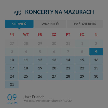
KONCERTY NA MAZURACH
SIERPIEŃ
WRZESIEŃ
PAŹDZIERNIK
PN
WT
ŚR
CZ
PT
SO
N
27
28
29
30
31
1
2
3
4
5
6
7
8
9
10
11
12
13
14
15
16
17
18
19
20
21
22
23
24
25
26
27
28
29
30
31
09
Jazz Friends
Wilkasy / Port Resort Niegocin / 19:30
08.2026