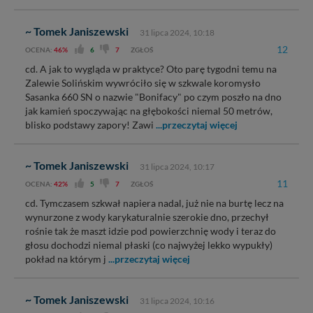
~ Tomek Janiszewski
31 lipca 2024, 10:18
12
OCENA:
46%
6
7
ZGŁOŚ
cd. A jak to wygląda w praktyce? Oto parę tygodni temu na
Zalewie Solińskim wywróciło się w szkwale koromysło
Sasanka 660 SN o nazwie "Bonifacy" po czym poszło na dno
jak kamień spoczywając na głębokości niemal 50 metrów,
blisko podstawy zapory! Zawi
...przeczytaj więcej
~ Tomek Janiszewski
31 lipca 2024, 10:17
11
OCENA:
42%
5
7
ZGŁOŚ
cd. Tymczasem szkwał napiera nadal, już nie na burtę lecz na
wynurzone z wody karykaturalnie szerokie dno, przechył
rośnie tak że maszt idzie pod powierzchnię wody i teraz do
głosu dochodzi niemal płaski (co najwyżej lekko wypukły)
pokład na którym j
...przeczytaj więcej
~ Tomek Janiszewski
31 lipca 2024, 10:16