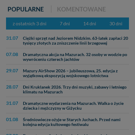
POPULARNE
KOMENTOWANE
z ostatnich 3 dni
7 dni
14 dni
30 dni
31.07
Ciężki sprzęt nad Jeziorem Nidzkim. 63-latek zapłaci 20
tysięcy złotych za zniszczenie linii brzegowej
07.08
Dramatyczna akcja na Mazurach. 32 osoby w wodzie po
wywróceniu czterech jachtów
29.07
Mazury AirShow 2026 – jubileuszowa, 25. edycja z
wyjątkową ekspozycją wojskowego lotnictwa
28.07
Dni Kruklanek 2026. Trzy dni muzyki, zabawy i letniego
klimatu na Mazurach
31.07
Dramatyczne wydarzenia na Mazurach. Walka o życie
dziecka i mężczyzny w Giżycku
01.08
Średniowiecze ożyje w Starych Juchach. Przed nami
kolejna edycja kultowego festiwalu