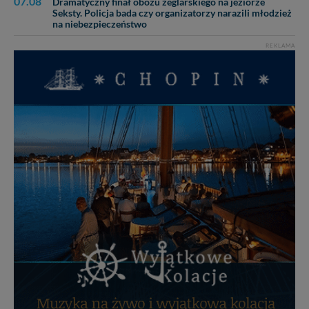
07.08
Dramatyczny finał obozu żeglarskiego na jeziorze
Seksty. Policja bada czy organizatorzy narazili młodzież
na niebezpieczeństwo
REKLAMA