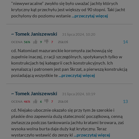
"niewywracalne" zwykło się było uważać jachty których
krytyczny kąt przechyłu jest większy od 90 stopni. Taki jacht
pochylony do poziomu wstanie
...przeczytaj więcej
~ Tomek Janiszewski
31 lipca 2024, 10:20
14
OCENA:
56%
9
7
ZGŁOŚ
cd. Natomiast mazuranckie koromysła zachowują się
zupełnie inaczej, z racji szczególnych, spotykanych tylko w
konstrukcjach tej kategorii cech konstrukcyjnych. Ich
wynalazcą i patronem jest pan Skrzat, a pierwszą konstrukcją
posiadającą wszystkie te
...przeczytaj więcej
~ Tomek Janiszewski
31 lipca 2024, 10:19
13
OCENA:
46%
6
7
ZGŁOŚ
cd. Niejako ubocznie okazało się przy tym że szerokie i
płaskie dno zapewnia dużą stateczność początkową, cenną
zwłaszcza podczas tankowania jachtu kratami browara, zaś
wysoka wolna burta daje duży kąt krytyczny. Teraz
wystarczyło wstawić do zenzy kl
...przeczytaj więcej