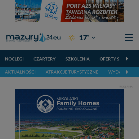
°
17
Giżycko
NOCLEGI
CZARTERY
SZKOLENIA
OFERTY SPECJALN
AKTUALNOŚCI
ATRAKCJE TURYSTYCZNE
WYDARZENIA 
REKLAMA