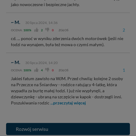
serwisu w
Regulaminie Serwisu
.
jako nowoczesne i bezpieczne jachty.
Administratorem Twoich danych jest: Agencja
Reklamowa Kreacja Monika Borkowska, z siedzibą ul.
~ M.
30 lipca 2024, 14:36
Wiejska 17, 11-500 Giżycko. Możesz z nami
2
OCENA:
100%
2
0
ZGŁOŚ
skontaktować się za pośrednictwem tej
strony
.
cd. ... ponoć w wyniku zderzenia dwóch motorówek (jeśli nie
W każdej chwili możesz: zażądać dostępu do swoich
łodzi na wynajem, była też mowa o czymś małym).
danych, zażądać ich poprawienia lub usunięcia,
zabronić ich przetwarzania. Pamiętaj jednak, że nie
zawsze jest możliwe techniczne zrealizowanie Twoich
~ M.
30 lipca 2024, 14:20
praw w odniesieniu do informacji zawartych w plikach
1
OCENA:
100%
4
0
ZGŁOŚ
cookies. Twoja przeglądarka umożliwia Ci skasowanie
tych plików - w pewnych przypadkach nie możemy tego
Jakieś fatum zawisło na WJM. Przed chwilą: kolejne 2 osoby
zrobić za Ciebie.
na Przeczce na Śniardwy - rodzice ratujący 4-latkę, która
wypadła za burtę małej łodzi. I już nie wypłynęli, a
Dziękujemy, i życzmy miłego odkrywania Mazur na
dziewczynkę - ubraną na szczęście w kapok - dostrzegli inni.
nowo...
Poszukiwania rodzic
...przeczytaj więcej
Rozwój serwisu