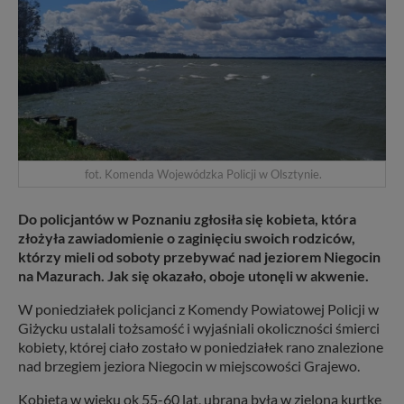
fot. Komenda Wojewódzka Policji w Olsztynie.
Do policjantów w Poznaniu zgłosiła się kobieta, która
złożyła zawiadomienie o zaginięciu swoich rodziców,
którzy mieli od soboty przebywać nad jeziorem Niegocin
na Mazurach. Jak się okazało, oboje utonęli w akwenie.
W poniedziałek policjanci z Komendy Powiatowej Policji w
Giżycku ustalali tożsamość i wyjaśniali okoliczności śmierci
kobiety, której ciało zostało w poniedziałek rano znalezione
nad brzegiem jeziora Niegocin w miejscowości Grajewo.
Kobieta w wieku ok 55-60 lat, ubrana była w zieloną kurtkę