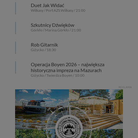
Duet Jak Widać
Wilkasy / Port AZS Wilkasy / 21:00
Szkutnicy Dźwięków
Górkło / Marina Górkło / 21:00
Rob Gitarnik
Giżycko / 18:30
Operacja Boyen 2026 – największa
historyczna impreza na Mazurach
Giżycko / Twierdza Boyen / 10:00
REKLAMA