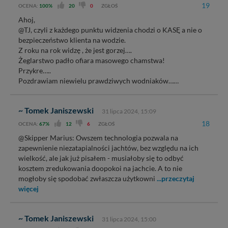
19
OCENA:
100%
20
0
ZGŁOŚ
Ahoj,
@TJ, czyli z każdego punktu widzenia chodzi o KASĘ a nie o
bezpieczeństwo klienta na wodzie.
Z roku na rok widzę , że jest gorzej….
Żeglarstwo padło ofiara masowego chamstwa!
Przykre…..
Pozdrawiam niewielu prawdziwych wodniaków……
~ Tomek Janiszewski
31 lipca 2024, 15:09
18
OCENA:
67%
12
6
ZGŁOŚ
@Skipper Marius: Owszem technologia pozwala na
zapewnienie niezatapialności jachtów, bez względu na ich
wielkość, ale jak już pisałem - musiałoby się to odbyć
kosztem zredukowania doopokoi na jachcie. A to nie
mogłoby się spodobać zwłaszcza użytkowni
...przeczytaj
więcej
~ Tomek Janiszewski
31 lipca 2024, 15:00