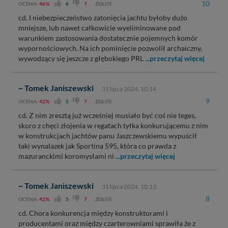
10
OCENA:
46%
6
7
ZGŁOŚ
cd. I niebezpieczeństwo zatonięcia jachtu byłoby dużo
mniejsze, lub nawet całkowicie wyeliminowane pod
warunkiem zastosowania dostatecznie pojemnych komór
wypornościowych. Na ich pominięcie pozwolił archaiczny,
wywodzący się jeszcze z głębokiego PRL
...przeczytaj więcej
~ Tomek Janiszewski
31 lipca 2024, 10:14
9
OCENA:
42%
5
7
ZGŁOŚ
cd. Z nim zresztą już wcześniej musiało być coś nie teges,
skoro z chęci złojenia w regatach tyłka konkurującemu z nim
w konstrukcjach jachtów panu Jaszczewskiemu wypuścił
taki wynalazek jak Sportina 595, która co prawda z
mazuranckimi koromysłami ni
...przeczytaj więcej
~ Tomek Janiszewski
31 lipca 2024, 10:13
8
OCENA:
42%
5
7
ZGŁOŚ
cd. Chora konkurencja między konstruktorami i
producentami oraz między czarterowniami sprawiła że z