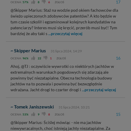
17
OCENA:
57%
8
6
ZGŁOŚ
@Skipper Marius: Staż na wodzie pod okiem fachowców dla
świeżo upieczonych zdobywców patentów? A kto będzie w
tym czasie szkolił i egzaminował kolejnych kandydatów na
patenciarzy? Interes musi się kręcić, przerób musi być! Tym
bardziej że aby taki s
...przeczytaj więcej
~ Skipper Marius
31 lipca 2024, 14:29
16
OCENA:
96%
22
1
ZGŁOŚ
Ahoj, @TJ : oczywiście wywrotki co niektórych jachtów w
extremalnych warunkach pogodowych się zdarzają ale
powinny być niezatapialne. Obecna technologia budowy
jachtów na to pozwala i powinna być bezwzględnie
wdrażana. Jacht drogi to czarter drogi i
...przeczytaj więcej
~ Tomek Janiszewski
31 lipca 2024, 10:21
15
OCENA:
53%
9
8
ZGŁOŚ
@Skipper Marius: Ściślej mówiąc - nie ma jachtów
niewywracalnych, choć istnieją jachty niezatapialne. Za