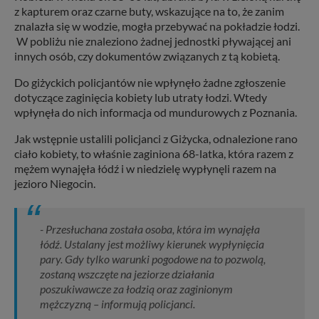
z kapturem oraz czarne buty, wskazujące na to, że zanim
znalazła się w wodzie, mogła przebywać na pokładzie łodzi.
W pobliżu nie znaleziono żadnej jednostki pływającej ani
innych osób, czy dokumentów związanych z tą kobietą.
Do giżyckich policjantów nie wpłynęło żadne zgłoszenie
dotyczące zaginięcia kobiety lub utraty łodzi. Wtedy
wpłynęła do nich informacja od mundurowych z Poznania.
Jak wstępnie ustalili policjanci z Giżycka, odnalezione rano
ciało kobiety, to właśnie zaginiona 68-latka, która razem z
mężem wynajęła łódź i w niedzielę wypłynęli razem na
jezioro Niegocin.
- Przesłuchana została osoba, która im wynajęła
łódź. Ustalany jest możliwy kierunek wypłynięcia
pary. Gdy tylko warunki pogodowe na to pozwolą,
zostaną wszczęte na jeziorze działania
poszukiwawcze za łodzią oraz zaginionym
mężczyzną – informują policjanci.