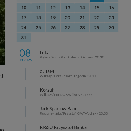
10
11
12
13
14
15
16
17
18
19
20
21
22
23
24
25
26
27
28
29
30
31
08
Luka
Piękna Góra / Port Łabędzi Ostrów / 20:30
08.2026
oJ TaM
ej
Wilkasy / Port Resort Niegocin / 20:00
Korzuh
Wilkasy / Port AZS Wilkasy / 21:00
Jack Sparrow Band
Ruciane-Nida / Przystań OW Wodnik / 20:00
KRiSU Krzysztof Bańka
ko