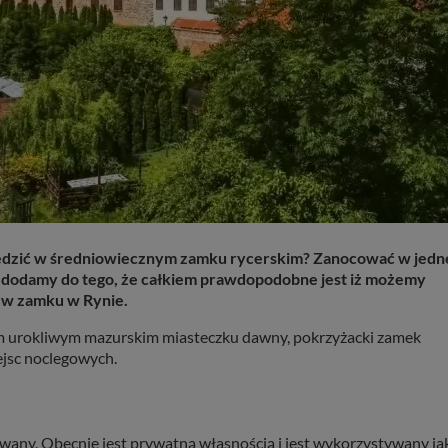
i spędzić w średniowiecznym zamku rycerskim? Zanocować w jedn
e dodamy do tego, że całkiem prawdopodobne jest iż możemy
, w zamku w Rynie.
ym urokliwym mazurskim miasteczku dawny, pokrzyżacki zamek
ejsc noclegowych.
any. Obecnie jest prywatną własnością i jest wykorzystywany ja