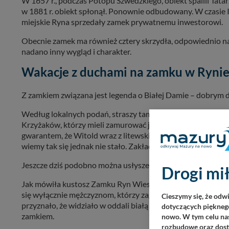
W 1657 r., podczas Potopu Szwedzkiego, obiekt spalili Tata
w 1881 r. obiekt spłonął. Ponownie odbudowany. W czasie II
miejskie Ryna sprzedały zamek prywatnemu inwestorowi.
Obecnie zamek ma również cztery skrzydła, odpowiednio n
nadano inny wygląd i charakter.
Wakacje z duchami na zamku w Ryni
Z zamkiem związana jest legenda o Białej Damie – dobrym du
Według lokalnych podań, straszy tam płacząca dama. Zjaw
Krzyżaków, którzy mieli zamurować ją żywcem wraz w dzieć
gwarantem, że Witold wraz z litewskimi siłami przejdą na
wiemy tak się jednak nie stało. Zakładników więc spotkał tra
Jeszcze dziś podobno można usłyszeć płacz zrozpaczonej m
Drogi mił
Jak mówiła kustosz Zamku Ryn Wiesława Bujwid, Duch Białej 
się wyłącznie mężczyznom, którzy zagubili się w zamku. Ks
Cieszymy się, że odw
przyznało, że widziało w oddali białą postać, która unosiła 
dotyczących pięknego
zamkiem.
nowo. W tym celu nas
rozbudowę oraz dosta