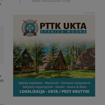
Górkło / Marina Górkło / 21:00
m
REKLAMA
y
ych