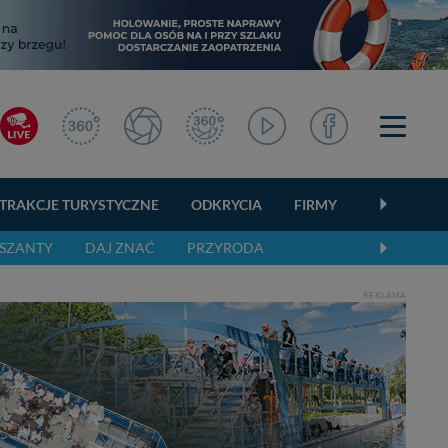
TRAKCJE TURYSTYCZNE
ODKRYCIA
FIRMY
OGŁOSZEN
SZANTY
DAJ ZNAĆ
PRZYRODA
REKLAMA