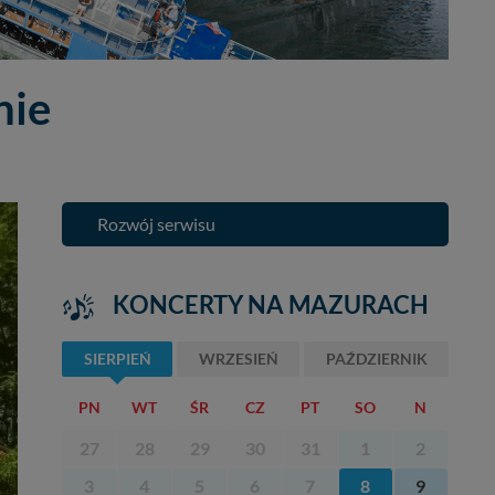
nie
Rozwój serwisu
KONCERTY NA MAZURACH
SIERPIEŃ
WRZESIEŃ
PAŹDZIERNIK
PN
WT
ŚR
CZ
PT
SO
N
27
28
29
30
31
1
2
3
4
5
6
7
8
9