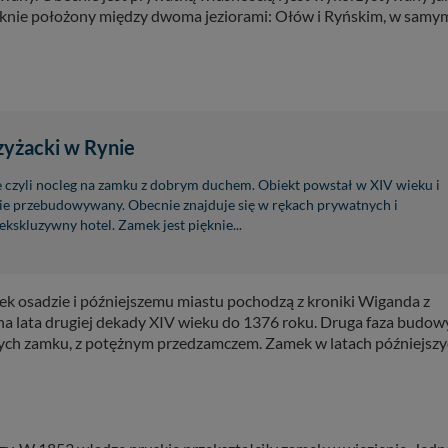
ięknie położony między dwoma jeziorami: Ołów i Ryńskim, w samy
yżacki w Rynie
czyli nocleg na zamku z dobrym duchem. Obiekt powstał w XIV wieku i
ie przebudowywany. Obecnie znajduje się w rękach prywatnych i
 ekskluzywny hotel. Zamek jest pięknie...
tek osadzie i późniejszemu miastu pochodzą z kroniki Wiganda z
na lata drugiej dekady XIV wieku do 1376 roku. Druga faza budow
ch zamku, z potężnym przedzamczem. Zamek w latach późniejsz