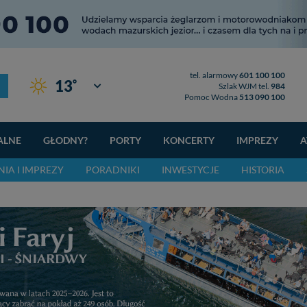
tel. alarmowy
601 100 100
°
13
Giżycko
Szlak WJM tel.
984
Pomoc Wodna
513 090 100
ALNE
GŁODNY?
PORTY
KONCERTY
IMPREZY
A
IA I IMPREZY
PORADNIKI
INWESTYCJE
HISTORIA