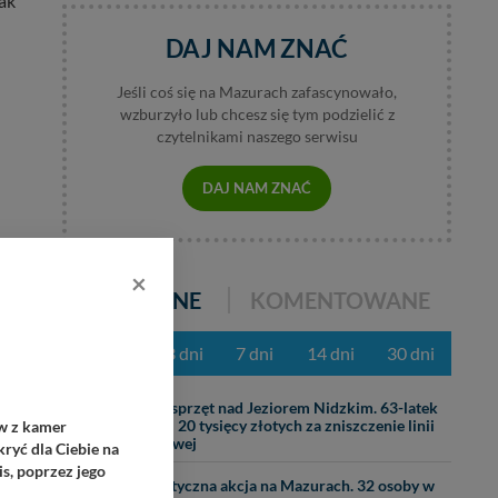
nak
DAJ NAM ZNAĆ
Jeśli coś się na Mazurach zafascynowało,
wzburzyło lub chcesz się tym podzielić z
czytelnikami naszego serwisu
DAJ NAM ZNAĆ
×
POPULARNE
KOMENTOWANE
z ostatnich 3 dni
7 dni
14 dni
30 dni
a
31.07
Ciężki sprzęt nad Jeziorem Nidzkim. 63-latek
zapłaci 20 tysięcy złotych za zniszczenie linii
ów z kamer
brzegowej
ryć dla Ciebie na
s, poprzez jego
07.08
Dramatyczna akcja na Mazurach. 32 osoby w