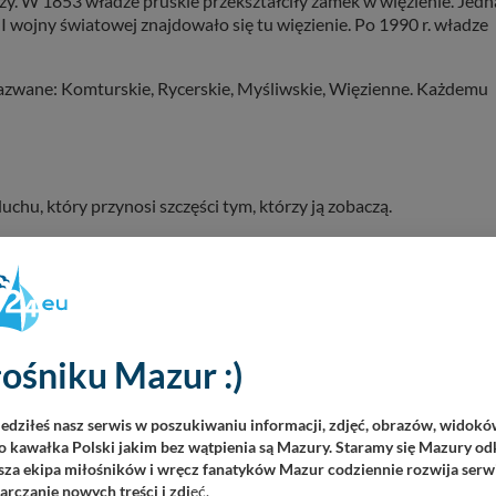
rzy. W 1853 władze pruskie przekształciły zamek w więzienie. Jed
 wojny światowej znajdowało się tu więzienie. Po 1990 r. władze
azwane: Komturskie, Rycerskie, Myśliwskie, Więzienne. Każdemu
e
chu, który przynosi szczęści tym, którzy ją zobaczą.
a ma być duchem Anny, żony księcia Witolda, zamordowanej przez
mi w ścianach zamkowych komnat. Anna wraz z dziećmi mieli być
 stronę Zakonu Krzyżackiego podczas bitwy pod Grunwaldem. Jak
giczny los.
atki, rozbrzmiewający nocą na zamku.
ośniku Mazur :)
Damy, to dobry i niegroźny duch. Interesujące jest to, że objawi
iężna Anna wskazuje drogę do komnat. Według kustosz, kilka osób
iedziłeś nasz serwis w poszukiwaniu informacji, zdjęć, obrazów, widok
się w powietrzu. To jednak nie jedyna ciekawostka związana z
 kawałka Polski jakim bez wątpienia są Mazury. Staramy się Mazury odk
za ekipa miłośników i wręcz fanatyków Mazur codziennie rozwija serwi
rczanie nowych treści i zdj
ęć.