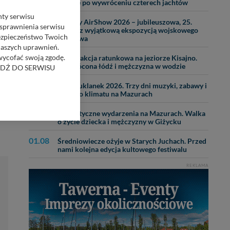
wodzie po wywróceniu czterech jachtów
nty serwisu
29.07
Mazury AirShow 2026 – jubileuszowa, 25.
usprawnienia serwisu
edycja z wyjątkową ekspozycją wojskowego
Bezpieczeństwo Twoich
lotnictwa
naszych uprawnień.
25.07
 wycofać swoją zgodę.
Nocna akcja ratunkowa na jeziorze Kisajno.
Wywrócona łódź i mężczyzna w wodzie
RZEJDŹ DO SERWISU
28.07
Dni Kruklanek 2026. Trzy dni muzyki, zabawy i
letniego klimatu na Mazurach
bom trzecim.
anych z formularza
31.07
Dramatyczne wydarzenia na Mazurach. Walka
ięcej informacji o
o życie dziecka i mężczyzny w Giżycku
01.08
Średniowiecze ożyje w Starych Juchach. Przed
bą ul. Wiejska 17,
nami kolejna edycja kultowego festiwalu
REKLAMA
ęcia, zabronić ich
praw w odniesieniu do
lików - w pewnych