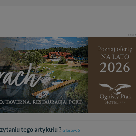
REKL
czytaniu tego artykułu ?
Głosów: 5