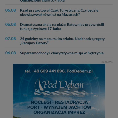
Odnaleziono ciało 37-latka
06.08
Rząd przygotował Czek Turystyczny. Czy będzie
obowiązywał również na Mazurach?
06.08
Dramatyczna akcja na plaży. Ratownicy przywrócili
funkcje życiowe 17-latka
07.08
24 godziny na mazurskim szlaku. Nadchodzą regaty
„Ratujmy Dezety”
06.08
Supersamochody i charytatywna misja w Kętrzynie
REKLAMA