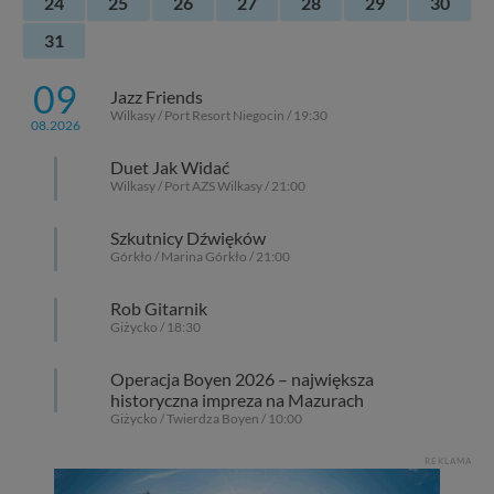
24
25
26
27
28
29
30
Dziękujemy, i życzmy miłego odkrywania Mazur na
nowo...
31
09
Jazz Friends
Wilkasy / Port Resort Niegocin / 19:30
08.2026
Duet Jak Widać
Wilkasy / Port AZS Wilkasy / 21:00
Szkutnicy Dźwięków
Górkło / Marina Górkło / 21:00
Rob Gitarnik
Giżycko / 18:30
Operacja Boyen 2026 – największa
historyczna impreza na Mazurach
Giżycko / Twierdza Boyen / 10:00
REKLAMA