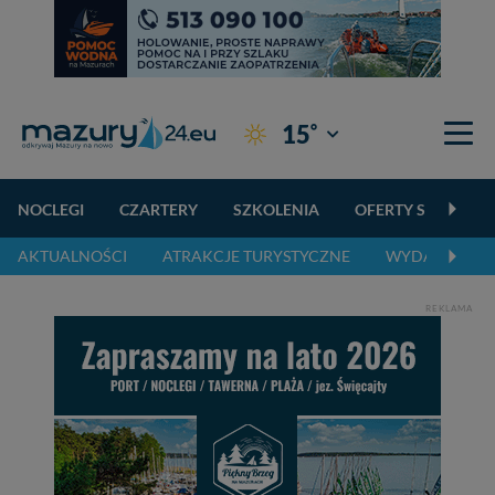
°
15
Giżycko
NOCLEGI
CZARTERY
SZKOLENIA
OFERTY SPECJALN
AKTUALNOŚCI
ATRAKCJE TURYSTYCZNE
WYDARZENIA 
REKLAMA