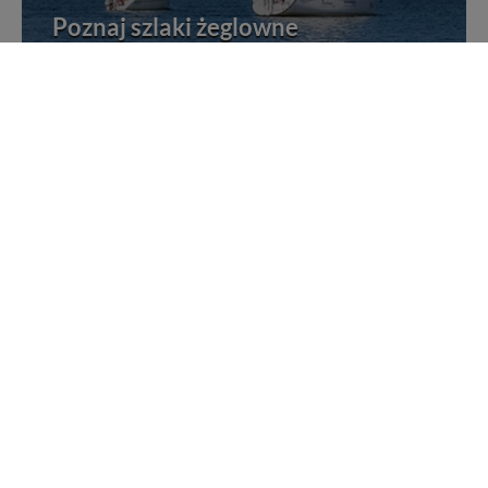
Poznaj szlaki żeglowne
Żegluj i poznawaj Mazury po szlakach żeglownych
Rejsy statkami po Mazurach
Wybierz się na jeden z wielu rejsów po Mazurach