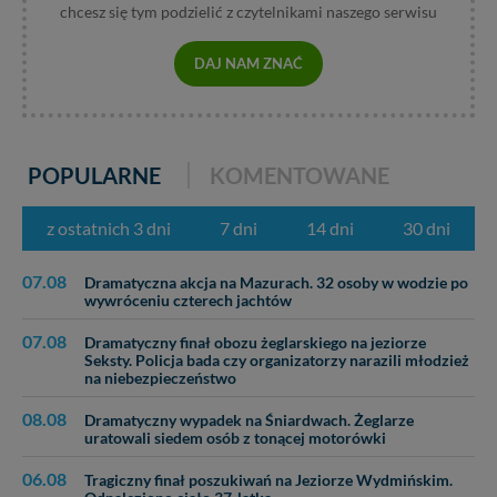
chcesz się tym podzielić z czytelnikami naszego serwisu
DAJ NAM ZNAĆ
POPULARNE
KOMENTOWANE
z ostatnich 3 dni
7 dni
14 dni
30 dni
07.08
Dramatyczna akcja na Mazurach. 32 osoby w wodzie po
wywróceniu czterech jachtów
07.08
Dramatyczny finał obozu żeglarskiego na jeziorze
Seksty. Policja bada czy organizatorzy narazili młodzież
na niebezpieczeństwo
08.08
Dramatyczny wypadek na Śniardwach. Żeglarze
uratowali siedem osób z tonącej motorówki
06.08
Tragiczny finał poszukiwań na Jeziorze Wydmińskim.