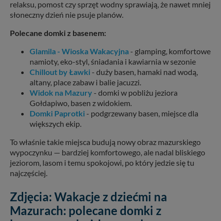
relaksu, pomost czy sprzęt wodny sprawiają, że nawet mniej
słoneczny dzień nie psuje planów.
Polecane domki z basenem:
Glamila - Wioska Wakacyjna
- glamping, komfortowe
namioty, eko-styl, śniadania i kawiarnia w sezonie
Chillout by Ławki
-
duży basen, hamaki nad wodą,
altany, place zabaw i balie jacuzzi.
Widok na Mazury
- domki w pobliżu jeziora
Gołdapiwo, basen z widokiem.
Domki Paprotki
- podgrzewany basen, miejsce dla
większych ekip.
To właśnie takie miejsca budują nowy obraz mazurskiego
wypoczynku — bardziej komfortowego, ale nadal bliskiego
jeziorom, lasom i temu spokojowi, po który jedzie się tu
najczęściej.
Zdjęcia: Wakacje z dziećmi na
Mazurach: polecane domki z