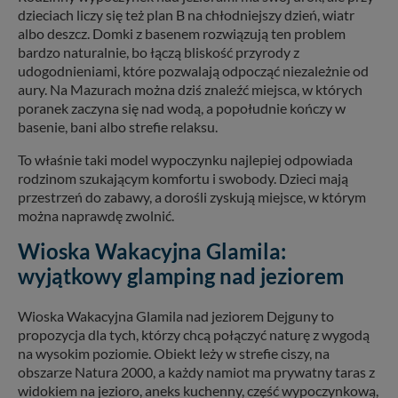
dzieciach liczy się też plan B na chłodniejszy dzień, wiatr
albo deszcz. Domki z basenem rozwiązują ten problem
bardzo naturalnie, bo łączą bliskość przyrody z
udogodnieniami, które pozwalają odpocząć niezależnie od
aury. Na Mazurach można dziś znaleźć miejsca, w których
poranek zaczyna się nad wodą, a popołudnie kończy w
basenie, bani albo strefie relaksu.
To właśnie taki model wypoczynku najlepiej odpowiada
rodzinom szukającym komfortu i swobody. Dzieci mają
przestrzeń do zabawy, a dorośli zyskują miejsce, w którym
można naprawdę zwolnić.
Wioska Wakacyjna Glamila:
wyjątkowy glamping nad jeziorem
Wioska Wakacyjna Glamila nad jeziorem Dejguny to
propozycja dla tych, którzy chcą połączyć naturę z wygodą
na wysokim poziomie. Obiekt leży w strefie ciszy, na
obszarze Natura 2000, a każdy namiot ma prywatny taras z
widokiem na jezioro, aneks kuchenny, część wypoczynkową,