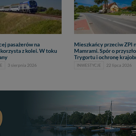
cej pasażerów na
Mieszkańcy przeciw ZPI 
korzysta z kolei. W toku
Mamrami. Spór o przyszło
lany
Trygortu i ochronę krajob
E
3 sierpnia 2026
INWESTYCJE
22 lipca 2026