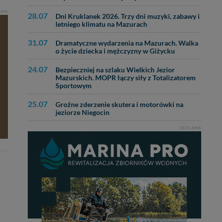
AMA
bą ul. Wiejska 17,
28.07
Dni Kruklanek 2026. Trzy dni muzyki, zabawy i
letniego klimatu na Mazurach
ęcia, zabronić ich
31.07
Dramatyczne wydarzenia na Mazurach. Walka
o życie dziecka i mężczyzny w Giżycku
praw w odniesieniu do
lików - w pewnych
24.07
Bezpieczniej na szlaku Wielkich Jezior
Mazurskich. MOPR łączy siły z Totalizatorem
Sportowym
25.07
Groźne zderzenie skutera i motorówki na
jeziorze Niegocin
REKLAMA