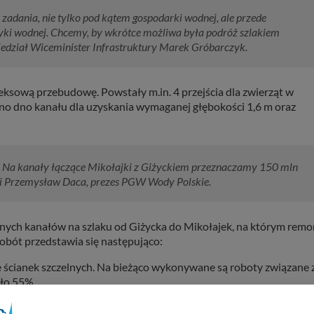
as zadania, nie tylko pod kątem gospodarki wodnej, ale przede
tyki wodnej. Chcemy, by wkrótce możliwa była podróż szlakiem
edział Wiceminister Infrastruktury Marek Gróbarczyk.
ksową przebudowę. Powstały m.in. 4 przejścia dla zwierząt w
ono dno kanału dla uzyskania wymaganej głębokości 1,6 m oraz
i. Na kanały łączące Mikołajki z Giżyckiem przeznaczamy 150 mln
wi Przemysław Daca, prezes PGW Wody Polskie.
nych kanałów na szlaku od Giżycka do Mikołajek, na którym remo
obót przedstawia się następująco:
e ścianek szczelnych. Na bieżąco wykonywane są roboty związane 
ło 55%.
ążanie ścianek szczelnych. Kontynuowane jest wykonanie drenaż