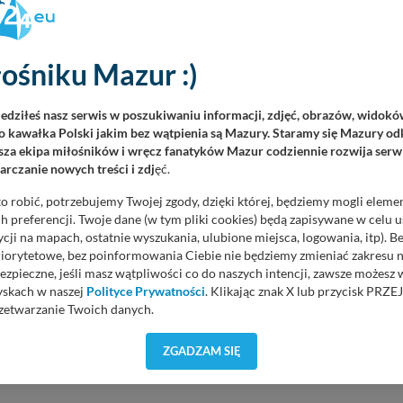
e rzeczowe wynosi około 60%.
nia oraz pogrążane są kolejno ścianki szczelne. Rozpoczęto także
 wynosi około 15%.
ośniku Mazur :)
 przetarg na remont piątego obiektu - Kanału Łuczańskiego w
iedziłeś nasz serwis w poszukiwaniu informacji, zdjęć, obrazów, widok
 kawałka Polski jakim bez wątpienia są Mazury. Staramy się Mazury odk
w złotych, z czego dofinansowanie ze środków UE to 98 mln zł,
za ekipa miłośników i wręcz fanatyków Mazur codziennie rozwija serwi
17,5 mln zł.
rczanie nowych treści i zdj
ęć.
o robić, potrzebujemy Twojej zgody, dzięki której, będziemy mogli eleme
 się remont Kanału Grunwaldzkiego na szlaku
 preferencji. Twoje dane (w tym pliki cookies) będą zapisywane w celu 
Jezior Mazurskich
cji na mapach, ostatnie wyszukania, ulubione miejsca, logowania, itp). 
priorytetowe, bez poinformowania Ciebie nie będziemy zmieniać zakresu 
erencji prasowej związanej z zakończeniem robót wiceminister
ezpieczne, jeśli masz wątpliwości co do naszych intencji, zawsze możesz
 Marek Gróbarczyk powiedział, że inwestycja ta była wyczekiwana od
yskach w naszej
Polityce Prywatności
. Klikając znak X lub przycisk P
e lat nie inwestowano, nie remontowano, nie...
zetwarzanie Twoich danych.
orzystuje oraz nie udostępnia Twoich danych innym podmiotom oraz oso
ZGADZAM SIĘ
cja, gdy przekazanie Twoich danych jest elementem usługi (przekazanie d
anie danych w przypadku rezerwacji usług typu: nocleg, czartery, itp). W
lności serwisu w
Regulaminie Serwisu
.