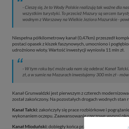
- Cieszę się, że to Wody Polskie realizują tak ważne dla n
wszystkim turystyki. To przecież Mazury są sercem turys
wodnym z Warszawy na Wielkie Jeziora Mazurskie - powi
Niespełna półkilometrowy kanał (0,47km) przeszedł komple
postaci opasek z kiszek faszynowych, umocniono i pogłębi
udrożniono wloty. Wartość inwestycji wyniosła 11 mln zł.
- W tym roku być może uda nam się odebrać Kanał Tałck
zł, a w sumie na Mazurach inwestujemy 300 mln zł - mó
Kanał Grunwaldzki jest pierwszym z czterech modernizowa
został zakończony. Na pozostałych drogach wodnych stan r
Kanał Tałcki:
zakończyły się prace rozbiórkowe i pogrążani
wykonaniem oczepu. Zaawansowanie rzeczowe wynosi oko
Kanał Mioduński:
dobiegły końca prace rozbiórkowe i pogr