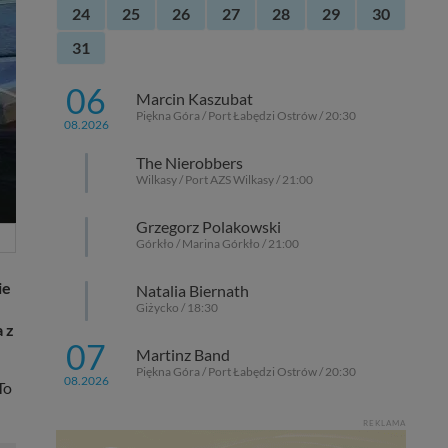
24
25
26
27
28
29
30
31
06
Marcin Kaszubat
Piękna Góra / Port Łabędzi Ostrów / 20:30
08.2026
The Nierobbers
Wilkasy / Port AZS Wilkasy / 21:00
Grzegorz Polakowski
Górkło / Marina Górkło / 21:00
ie
Natalia Biernath
Giżycko / 18:30
 z
07
Martinz Band
Piękna Góra / Port Łabędzi Ostrów / 20:30
08.2026
To
REKLAMA