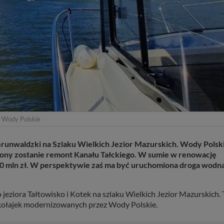
. Wody Polskie
Grunwaldzki na Szlaku Wielkich Jezior Mazurskich. Wody Polsk
czony zostanie remont Kanału Tałckiego. W sumie w renowację
0 mln zł. W perspektywie zaś ma być uruchomiona droga wodna
eziora Tałtowisko i Kotek na szlaku Wielkich Jezior Mazurskich. 
ikołajek modernizowanych przez Wody Polskie.