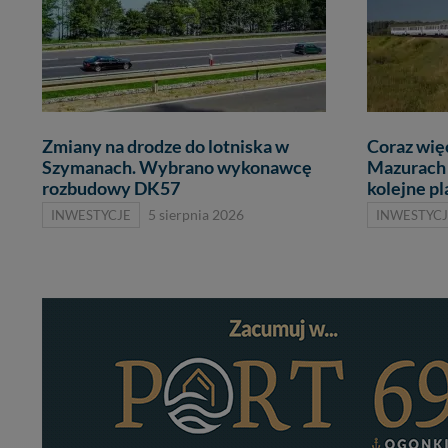
Zmiany na drodze do lotniska w
Coraz wię
Szymanach. Wybrano wykonawcę
Mazurach 
rozbudowy DK57
kolejne p
INWESTYCJE
5 sierpnia 2026
INWESTYCJ