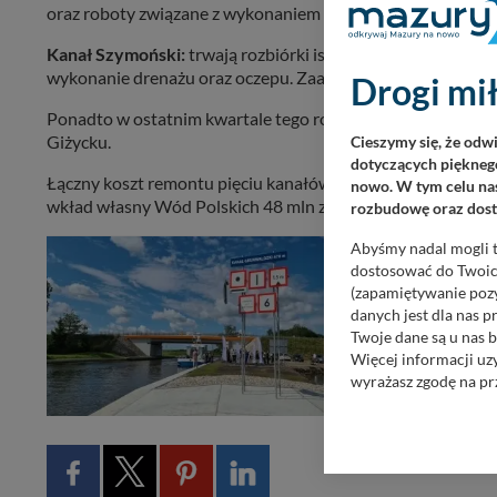
oraz roboty związane z wykonaniem oczepu. Zaawansowani
Kanał Szymoński:
trwają rozbiórki istniejącego ubezpiecze
wykonanie drenażu oraz oczepu. Zaawansowanie rzeczowe
Drogi mił
Ponadto w ostatnim kwartale tego roku zostanie ogłoszony
Giżycku.
Cieszymy się, że odw
dotyczących pięknego
Łączny koszt remontu pięciu kanałów to ponad 150 milionó
nowo. W tym celu nas
wkład własny Wód Polskich 48 mln zł, a z budżetu państwa 
rozbudowę oraz dosta
Abyśmy nadal mogli t
Zakończył
dostosować do Twoich
Wielkich 
(zapamiętywanie pozy
danych jest dla nas 
Obecny na konf
Twoje dane są u nas b
infrastruktury
Więcej informacji uz
wielu lat.- Tyl
wyrażasz zgodę na pr
Nasz serwis nie wyk
Wyjątkiem jest sytua
kontaktowego, przekaz
zasadach i funkcjona