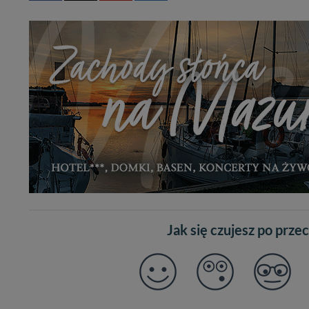
Administratorem Twoi
11-500 Giżycko. Może
W każdej chwili może
przetwarzania. Pamię
informacji zawartych
przypadkach nie może
Dziękujemy, i życzmy
Jak się czujesz po prze