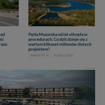
nad
Pętla Mazurska od lat utknęła w
ść
procedurach. Co dziś dzieje się z
razu
wartym kilkaset milionów złotych
projektem?
INWESTYCJE
21 lipca 2026
REKLAMA