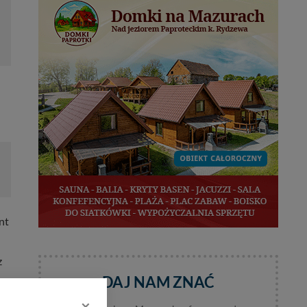
nt
z
DAJ NAM ZNAĆ
u
×