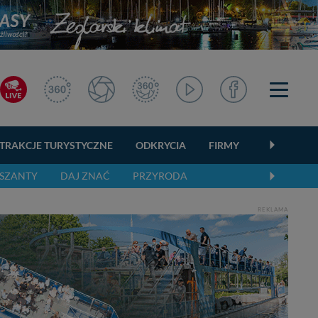
TRAKCJE TURYSTYCZNE
ODKRYCIA
FIRMY
OGŁOSZEN
SZANTY
DAJ ZNAĆ
PRZYRODA
REKLAMA