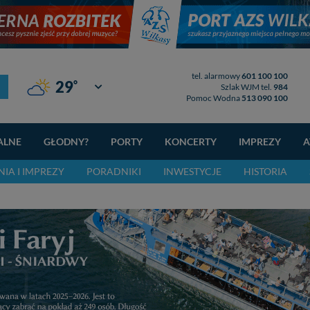
tel. alarmowy
601 100 100
°
29
Giżycko
Szlak WJM tel.
984
Pomoc Wodna
513 090 100
ALNE
GŁODNY?
PORTY
KONCERTY
IMPREZY
A
IA I IMPREZY
PORADNIKI
INWESTYCJE
HISTORIA