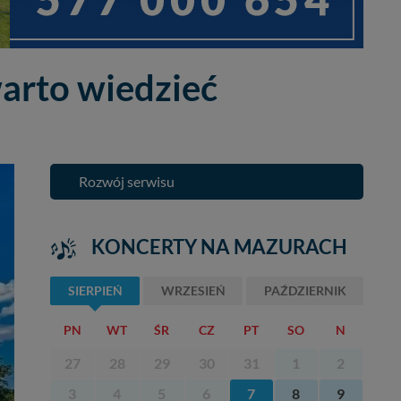
arto wiedzieć
Rozwój serwisu
KONCERTY NA MAZURACH
SIERPIEŃ
WRZESIEŃ
PAŹDZIERNIK
PN
WT
ŚR
CZ
PT
SO
N
27
28
29
30
31
1
2
3
4
5
6
7
8
9