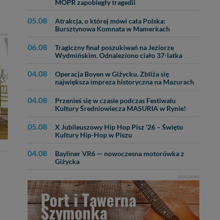
MOPR zapobiegły tragedii
bą ul. Wiejska 17,
05.08
Atrakcja, o której mówi cała Polska:
Bursztynowa Komnata w Mamerkach
AMA
ęcia, zabronić ich
06.08
Tragiczny finał poszukiwań na Jeziorze
praw w odniesieniu do
Wydmińskim. Odnaleziono ciało 37-latka
lików - w pewnych
04.08
Operacja Boyen w Giżycku. Zbliża się
największa impreza historyczna na Mazurach
04.08
Przenieś się w czasie podczas Festiwalu
Kultury Średniowiecza MASURIA w Rynie!
05.08
X Jubileuszowy Hip Hop Pisz '26 – Święto
Kultury Hip-Hop w Piszu
04.08
Bayliner VR6 — nowoczesna motorówka z
Giżycka
REKLAMA