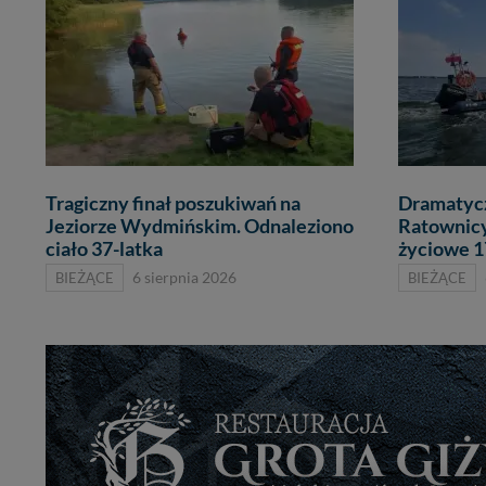
Tragiczny finał poszukiwań na
Dramatycz
Jeziorze Wydmińskim. Odnaleziono
Ratownicy
ciało 37-latka
życiowe 1
BIEŻĄCE
6 sierpnia 2026
BIEŻĄCE