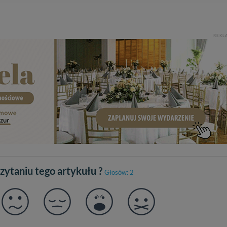
ch danych jest: Agencja Reklamowa Kreacja Monika Borkowska, z siedzi
sz z nami skontaktować się za pośrednictwem tej
strony
.
REKL
sz: zażądać dostępu do swoich danych, zażądać ich poprawienia lub usuni
taj jednak, że nie zawsze jest możliwe techniczne zrealizowanie Twoich 
 w plikach cookies. Twoja przeglądarka umożliwia Ci skasowanie tych p
my tego zrobić za Ciebie.
 miłego odkrywania Mazur na nowo...
czytaniu tego artykułu ?
Głosów: 2