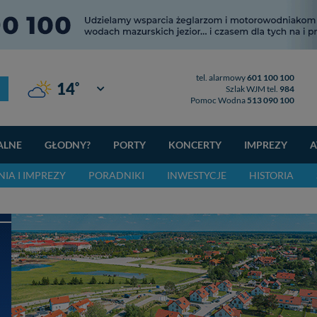
tel. alarmowy
601 100 100
°
14
Giżycko
Szlak WJM tel.
984
Pomoc Wodna
513 090 100
ALNE
GŁODNY?
PORTY
KONCERTY
IMPREZY
A
IA I IMPREZY
PORADNIKI
INWESTYCJE
HISTORIA