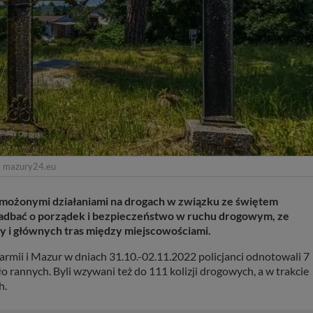
. mazury24.eu
zmożonymi działaniami na drogach w związku ze świętem
zadbać o porządek i bezpieczeństwo w ruchu drogowym, ze
 i głównych tras między miejscowościami.
rmii i Mazur w dniach 31.10.-02.11.2022 policjanci odnotowali 7
 rannych. Byli wzywani też do 111 kolizji drogowych, a w trakcie
h.