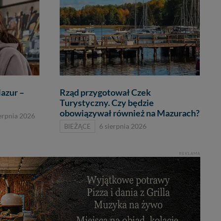
azur –
Rząd przygotował Czek
Turystyczny. Czy będzie
obowiązywał również na Mazurach?
ierpnia 2026
BIEŻĄCE
6 sierpnia 2026
REKLAMA