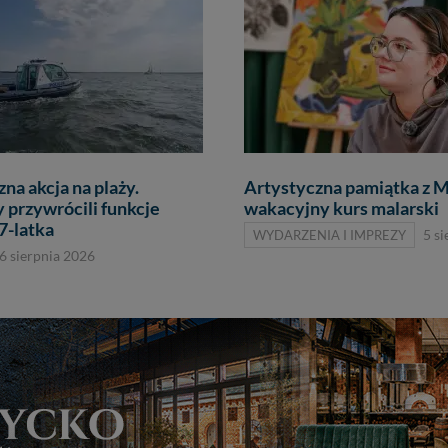
na akcja na plaży.
Artystyczna pamiątka z M
 przywrócili funkcje
wakacyjny kurs malarski
7-latka
WYDARZENIA I IMPREZY
5 s
6 sierpnia 2026