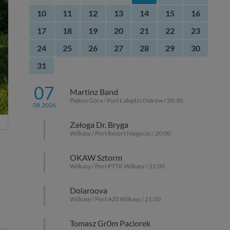
10
11
12
13
14
15
16
17
18
19
20
21
22
23
24
25
26
27
28
29
30
31
07
Martinz Band
Piękna Góra / Port Łabędzi Ostrów / 20:30
08.2026
Załoga Dr. Bryga
Wilkasy / Port Resort Niegocin / 20:00
OKAW Sztorm
Wilkasy / Port PTTK Wilkasy / 21:00
Dolaroova
Wilkasy / Port AZS Wilkasy / 21:00
Tomasz Gr0m Paciorek