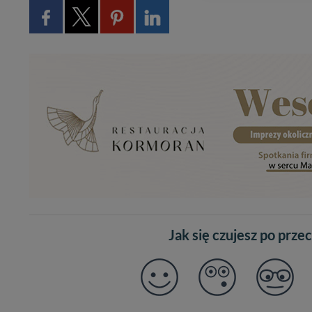
Administratorem Twoi
11-500 Giżycko. Może
W każdej chwili może
przetwarzania. Pamię
informacji zawartych
przypadkach nie może
Dziękujemy, i życzmy
Jak się czujesz po prze