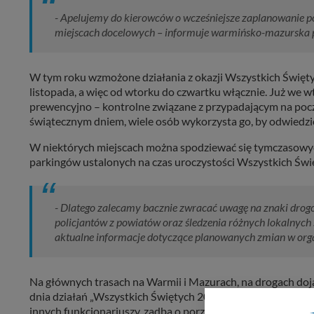
- Apelujemy do kierowców o wcześniejsze zaplanowanie po
miejscach docelowych – informuje warmińsko-mazurska p
W tym roku wzmożone działania z okazji Wszystkich Święty
listopada, a więc od wtorku do czwartku włącznie. Już we w
prewencyjno – kontrolne związane z przypadającym na poc
świątecznym dniem, wiele osób wykorzysta go, by odwiedzić
W niektórych miejscach można spodziewać się tymczasowy
parkingów ustalonych na czas uroczystości Wszystkich Świ
- Dlatego zalecamy bacznie zwracać uwagę na znaki drog
policjantów z powiatów oraz śledzenia różnych lokalnych
aktualne informacje dotyczące planowanych zmian w organ
Na głównych trasach na Warmii i Mazurach, na drogach doj
dnia działań „Wszystkich Świętych 2023” około 200 polic
innych funkcjonariuszy, zadba o porządek w ruchu drogowy