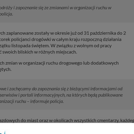
dróży i zapoznanie się ze zmianami w organizacji ruchu w
olicja.
ch zaplanowane zostały w okresie już od 31 października do 2
torek policjanci drogówki w całym kraju rozpoczną działania
zątku listopada świętem. W związku z wolnym od pracy
 swoich bliskich w różnych miejscach.
ch zmian w organizacji ruchu drogowego lub dodatkowych
ętych.
owe i zachęcamy do zapoznania się z bieżącymi informacjami od
 serwisów i portali informacyjnych, na których będą publikowane
izacji ruchu – informuje policja.
azdowych do miast oraz w okolicach wszystkich cmentarzy, każde
jantów komórek ruchu drogowego w regionie, wspomaganych przez
m i bezpieczeństwo podróżujących.