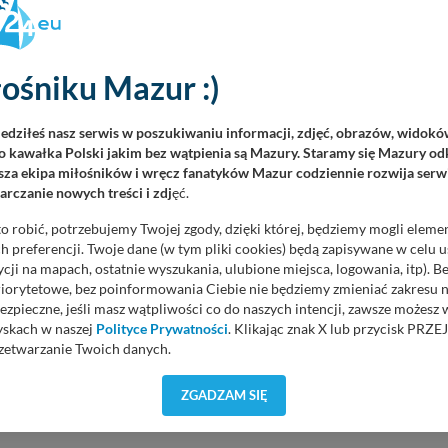
jności to oni sami odpowiadają za bezpieczeństwo swoje, swoich
tów skupi się na eliminowaniu utrudnień w ruchu drogowym
wprowadzona została tymczasowa zmiana organizacji ruchu oraz
ośniku Mazur :)
owania wzmożonego natężenia ruchu pojazdów.
 osób pieszych, aby przypomnieli sobie co oznaczają sygnały i
iedziłeś nasz serwis w poszukiwaniu informacji, zdjęć, obrazów, widok
e do kierowania ruchem i zwracali na nie uwagę, stosując się do
 kawałka Polski jakim bez wątpienia są Mazury. Staramy się Mazury odk
za ekipa miłośników i wręcz fanatyków Mazur codziennie rozwija serwi
rczanie nowych treści i zdj
ęć.
ą podejmowali ręczną regulację, dlatego ważnym jest, aby te
o robić, potrzebujemy Twojej zgody, dzięki której, będziemy mogli eleme
owego odświeżone.
 preferencji. Twoje dane (w tym pliki cookies) będą zapisywane w celu 
cji na mapach, ostatnie wyszukania, ulubione miejsca, logowania, itp). 
 cmentarze. Pomniki pamięci po dawnych
priorytetowe, bez poinformowania Ciebie nie będziemy zmieniać zakresu 
cach
ezpieczne, jeśli masz wątpliwości co do naszych intencji, zawsze możesz
yskach w naszej
Polityce Prywatności
. Klikając znak X lub przycisk P
była terenem wielowyznaniowym. Mazury zamieszkiwali ewangelicy,
zetwarzanie Twoich danych.
rawosławni, wyznawcy judaizmu, mormoni, katolicy. Oprócz świątyń i
orzystuje oraz nie udostępnia Twoich danych innym podmiotom oraz oso
lnych zachowały się po dawnych mieszkańcach...
ZGADZAM SIĘ
cja, gdy przekazanie Twoich danych jest elementem usługi (przekazanie d
anie danych w przypadku rezerwacji usług typu: nocleg, czartery, itp). W
lności serwisu w
Regulaminie Serwisu
.