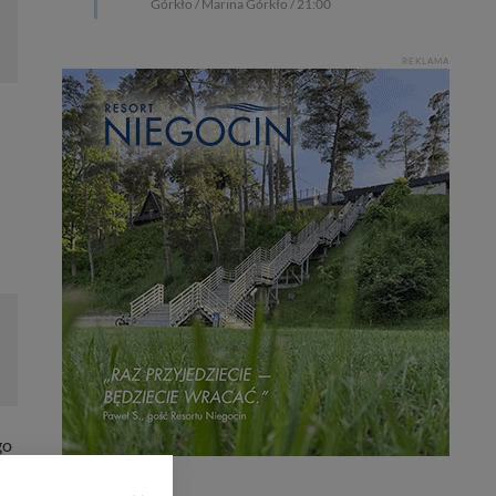
Górkło / Marina Górkło / 21:00
REKLAMA
go