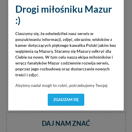
Drogi miłośniku Mazur
:)
Cieszymy się, że odwiedziłeś nasz serwis w
poszukiwaniu informacji, zdjęć, obrazów, widoków z
kamer dotyczących pięknego kawałka Polski jakim bez
wątpienia są Mazury. Staramy się Mazury odkryć dla
Ciebie na nowo. W tym celu nasza ekipa miłośników i
wręcz fanatyków Mazur codziennie rozwija serwis,
poprzez jego rozbudowę oraz dostarczanie nowych
treści i zdj
ęć.
Abyśmy nadal mogli to robić, potrzebujemy Twojej
zgody, dzięki której, będziemy mogli elementy serwisu
dostosować do Twoich preferencji. Twoje dane (w tym
ZGADZAM SIĘ
pliki cookies) będą zapisywane w celu usprawnienia
serwisu (zapamiętywanie pozycji na mapach, ostatnie
wyszukania, ulubione miejsca, logowania, itp).
Bezpieczeństwo Twoich danych jest dla nas
DAJ NAM ZNAĆ
priorytetowe, bez poinformowania Ciebie nie będziemy