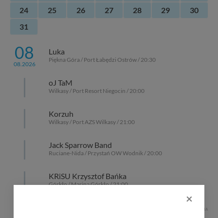
24
25
26
27
28
29
30
31
08
Luka
Piękna Góra / Port Łabędzi Ostrów / 20:30
08.2026
oJ TaM
Wilkasy / Port Resort Niegocin / 20:00
Korzuh
Wilkasy / Port AZS Wilkasy / 21:00
Jack Sparrow Band
Ruciane-Nida / Przystań OW Wodnik / 20:00
KRiSU Krzysztof Bańka
Górkło / Marina Górkło / 21:00
×
REKLAMA