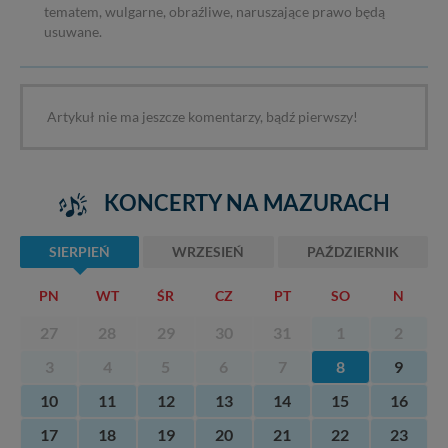
tematem, wulgarne, obraźliwe, naruszające prawo będą
usuwane.
Artykuł nie ma jeszcze komentarzy, bądź pierwszy!
KONCERTY NA MAZURACH
SIERPIEŃ
WRZESIEŃ
PAŹDZIERNIK
PN
WT
ŚR
CZ
PT
SO
N
27
28
29
30
31
1
2
3
4
5
6
7
8
9
10
11
12
13
14
15
16
17
18
19
20
21
22
23