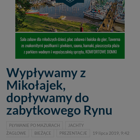
Wypływamy z
Mikołajek,
dopływamy do
zabytkowego Rynu
PŁYWANIE PO MAZURACH
JACHTY
ŻAGLOWE
BIEŻĄCE
PREZENTACJE
19 lipca 2019, 9:42