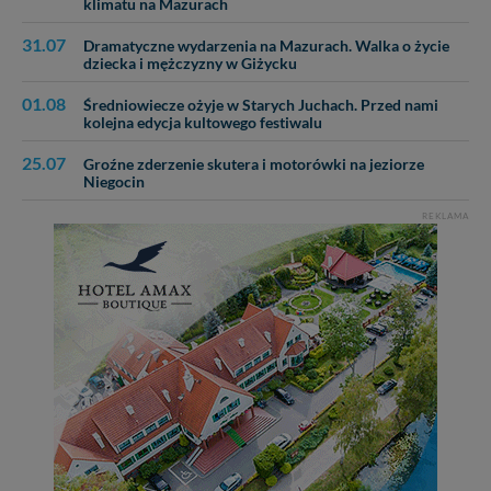
zabronić ich przetwarzania. Pamiętaj jednak, że nie
klimatu na Mazurach
zawsze jest możliwe techniczne zrealizowanie Twoich
31.07
praw w odniesieniu do informacji zawartych w plikach
Dramatyczne wydarzenia na Mazurach. Walka o życie
dziecka i mężczyzny w Giżycku
cookies. Twoja przeglądarka umożliwia Ci skasowanie
tych plików - w pewnych przypadkach nie możemy tego
01.08
Średniowiecze ożyje w Starych Juchach. Przed nami
zrobić za Ciebie.
kolejna edycja kultowego festiwalu
Dziękujemy, i życzmy miłego odkrywania Mazur na
25.07
Groźne zderzenie skutera i motorówki na jeziorze
nowo...
Niegocin
REKLAMA