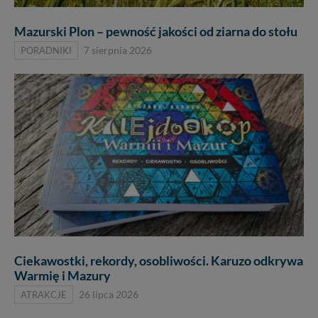
Mazurski Plon – pewność jakości od ziarna do stołu
PORADNIKI
7 sierpnia 2026
Ciekawostki, rekordy, osobliwości. Karuzo odkrywa
Warmię i Mazury
ATRAKCJE
26 lipca 2026