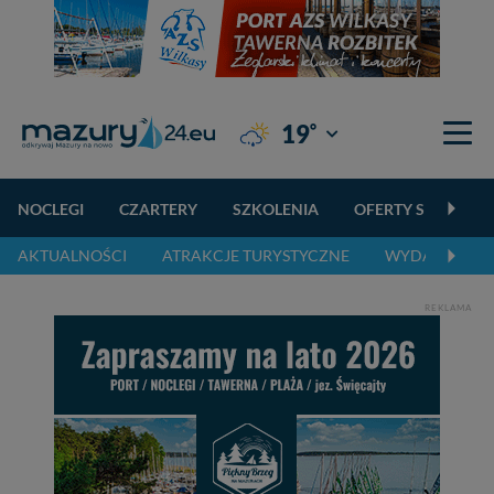
°
19
Giżycko
NOCLEGI
CZARTERY
SZKOLENIA
OFERTY SPECJALN
AKTUALNOŚCI
ATRAKCJE TURYSTYCZNE
WYDARZENIA 
REKLAMA