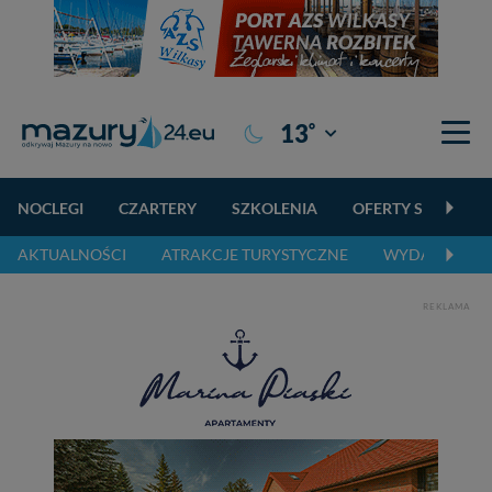
°
13
Giżycko
NOCLEGI
CZARTERY
SZKOLENIA
OFERTY SPECJALN
AKTUALNOŚCI
ATRAKCJE TURYSTYCZNE
WYDARZENIA 
REKLAMA