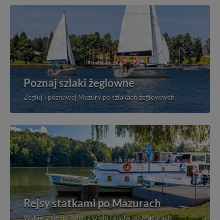
Poznaj szlaki żeglowne
Żegluj i poznawaj Mazury po szlakach żeglownych
Rejsy statkami po Mazurach
Wybierz się na jeden z wielu rejsów po Mazurach