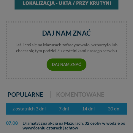
Wiejska 17, 11-500 Giżycko. Możesz z nami
skontaktować się za pośrednictwem tej
strony
.
W każdej chwili możesz: zażądać dostępu do swoich
danych, zażądać ich poprawienia lub usunięcia,
zabronić ich przetwarzania. Pamiętaj jednak, że nie
DAJ NAM ZNAĆ
zawsze jest możliwe techniczne zrealizowanie Twoich
praw w odniesieniu do informacji zawartych w plikach
Jeśli coś się na Mazurach zafascynowało, wzburzyło lub
cookies. Twoja przeglądarka umożliwia Ci skasowanie
chcesz się tym podzielić z czytelnikami naszego serwisu
tych plików - w pewnych przypadkach nie możemy tego
zrobić za Ciebie.
DAJ NAM ZNAĆ
Dziękujemy, i życzmy miłego odkrywania Mazur na
nowo...
POPULARNE
KOMENTOWANE
z ostatnich 3 dni
7 dni
14 dni
30 dni
07.08
Dramatyczna akcja na Mazurach. 32 osoby w wodzie po
wywróceniu czterech jachtów