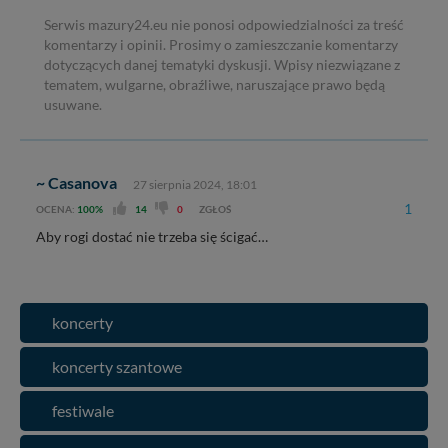
Serwis mazury24.eu nie ponosi odpowiedzialności za treść
komentarzy i opinii. Prosimy o zamieszczanie komentarzy
dotyczących danej tematyki dyskusji. Wpisy niezwiązane z
tematem, wulgarne, obraźliwe, naruszające prawo będą
usuwane.
~ Casanova
27 sierpnia 2024, 18:01
1
OCENA:
100%
14
0
ZGŁOŚ
Aby rogi dostać nie trzeba się ścigać…
koncerty
koncerty szantowe
festiwale