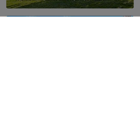
Mazurskie miejscowości
Poznaj mazurskie miejscowości, wsie i siedliska