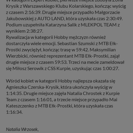
Krysik z Warszawskiego Klubu Kolarskiego, kończąc wyścig
z czasem 2:16:39. Drugie miejsce przypadło Małgorzacie
Jakubowskiej z AUTO LAND, która uzyskała czas 2:30:49.
Podium uzupełniła Katarzyna Salik z MLEKPOL TEAM z
wynikiem 2:38:27.
Rywalizacja w kategorii Hobby mężczyzn również
dostarczyła wiele emocji. Sebastian Szumski z MTB Ełk-
Prostki zwyciężył, kończąc trasę w 59:42. Maksymilian
Wierzbicki, również reprezentant MTB Ełk-Prostki, zajął
drugie miejsce z czasem 59:53. Trzeci na mecie zameldował
się Miłosz Serowik z CSS Kurpie, uzyskując czas 1:00:27.
Wśród kobiet w kategorii Hobby najlepsza okazała się
Agnieszka Czerska-Krysik, która ukończyła wyścig w
1:14:35. Drugie miejsce zajęła Natalia Chrostek z Kurpie
Team z czasem 1:16:01, a trzecie miejsce przypadło Mai
Kateszczenko z MTB Ełk-Prostki, która uzyskała czas
1:16:34.
Natalia Wrzosek,