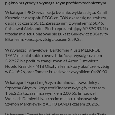
piękno przyrody z wymagającym profilem technicznym.
W kategorii PRO rywalizacja była niezwykle zacięta. Kamil
Kuszmider z zespołu PEGO.cc iFON okazał się najszybszy,
osiągając czas 2:50:11. Zaraz za nim, z wynikiem 2:58:46,
finiszował Aleksander Piech reprezentujący AP SPORT. Na
trzecim miejscu uplasował się Łukasz Gukiewicz z 3Gravity
Bike Team, kończąc wyścig z czasem 2:59:35.
W rywalizacji gravelowej, Bartłomiej Klus z MLEKPOL
TEAM nie miał sobie równych, kończąc wyścig z czasem
3:22:27. Na podium stanęli również Artur Guzewicz z
Hotelu Krasicki - MTB Olsztyn Team, który ukończył wyścig
w 04:16:26, oraz Tomasz Łukasiewicz z wynikiem 04:20:00.
W kategorii Expert mężczyzn dominowali zawodnicy z
Szprycha Giżycko. Krzysztof Kindrasz zwyciężył z czasem
1:56:22, a tuż za nim, z wynikiem 2:00:55, finiszował
Wojciech Damięcki. Na trzecim miejscu uplasował się
Szymon Marchlewski z AUTO LAND z czasem 2:02:26.
W kategorii Expert kobiet, pierwsze miejsce zdobyła Zofia