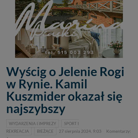
Wyścig o Jelenie Rogi
w Rynie. Kamil
Kuszmider okazał się
najszybszy
WYDARZENIA I IMPREZY
SPORT I
REKREACJA
BIEŻĄCE
27 sierpnia 2024, 9:03
Komentarzy: