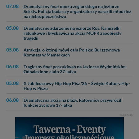
07.08
Dramatyczny finał obozu żeglarskiego na jeziorze
Seksty. Policja bada czy organizatorzy narazili młodzież
na niebezpieczeństwo
05.08
Dramatyczne zdarzenie na jeziorze Roś. Kamizelki
ratunkowe i błyskawiczna akcja MOPR zapobiegły
tragedii
05.08
Atrakcja, o której mówi cała Polska: Bursztynowa
Komnata w Mamerkach
06.08
Tragiczny finał poszukiwań na Jeziorze Wydmińskim.
Odnaleziono ciało 37-latka
05.08
X Jubileuszowy Hip Hop Pisz '26 – Święto Kultury Hip-
Hop w Piszu
06.08
Dramatyczna akcja na plaży. Ratownicy przywrócili
funkcje życiowe 17-latka
REKLAMA