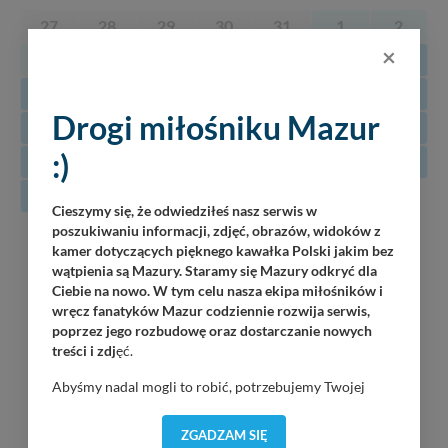
27
28
29
30
31
1
2
×
3
4
5
6
7
8
9
10
11
12
13
14
15
16
Drogi miłośniku Mazur
17
18
19
20
21
22
23
:)
24
25
26
27
28
29
30
31
Cieszymy się, że odwiedziłeś nasz serwis w
poszukiwaniu informacji, zdjęć, obrazów, widoków z
08
Luka
kamer dotyczących pięknego kawałka Polski jakim bez
Piękna Góra / Port Łabędzi Ostrów / 20:30
wątpienia są Mazury. Staramy się Mazury odkryć dla
08.2026
Ciebie na nowo. W tym celu nasza ekipa miłośników i
oJ TaM
wręcz fanatyków Mazur codziennie rozwija serwis,
Wilkasy / Port Resort Niegocin / 20:00
poprzez jego rozbudowę oraz dostarczanie nowych
treści i zdj
ęć.
Korzuh
Abyśmy nadal mogli to robić, potrzebujemy Twojej
Wilkasy / Port AZS Wilkasy / 21:00
zgody, dzięki której, będziemy mogli elementy serwisu
dostosować do Twoich preferencji. Twoje dane (w tym
ZGADZAM SIĘ
Jack Sparrow Band
pliki cookies) będą zapisywane w celu usprawnienia