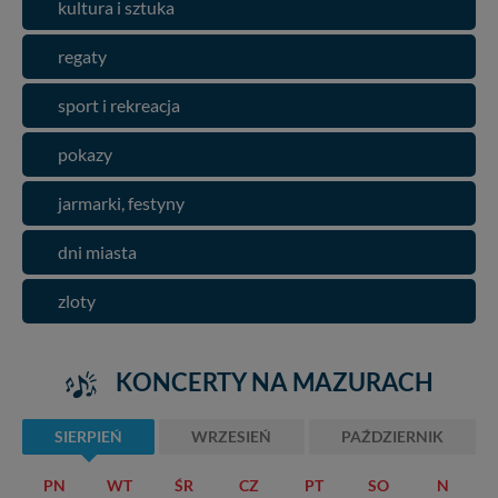
kultura i sztuka
regaty
sport i rekreacja
pokazy
jarmarki, festyny
dni miasta
zloty
KONCERTY NA MAZURACH
SIERPIEŃ
WRZESIEŃ
PAŹDZIERNIK
PN
WT
ŚR
CZ
PT
SO
N