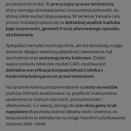
przykręcenie śruby. To
precyzyjny proces techniczny
,
który wymaga doświadczenia i zrozumienia jednostki, do
której silnik ma być dopasowany. W serwisie Yamaha cały
proces instalacji opiera się na
dokładnej analizie kadłuba,
jego wyporności, geometrii oraz planowanego sposobu
użytkowania
.
Specjaliści nie tylko montują silnik, ale też doradzają w jego
doborze, dbają o właściwą głębokość zawieszenia, kąt
wychylenia oraz
wykonują testy końcowe
. Dzięki
wykorzystaniu bibliotek modeli CAD, możliwa jest
dokładna weryfikacja kompatybilności silnika z
konkretną łodzią jeszcze przed montażem
.
Na życzenie klienta przeprowadzane są
testy na wodzie
,
podczas których analizowane są: prędkość maksymalna,
spalanie przy różnych obrotach, przyspieszenie i
efektywność. Co więcej, dostęp do
szerokiej gamy śrub
napędowych
pozwala dobrać idealny skok i średnicę, co
bezpośrednio przekłada się na osiągi i komfort użytkowania
zestawu łódź–silnik.