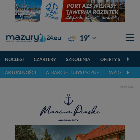
°
19
Giżycko
NOCLEGI
CZARTERY
SZKOLENIA
OFERTY SPECJALN
AKTUALNOŚCI
ATRAKCJE TURYSTYCZNE
WYDARZENIA 
REKLAMA