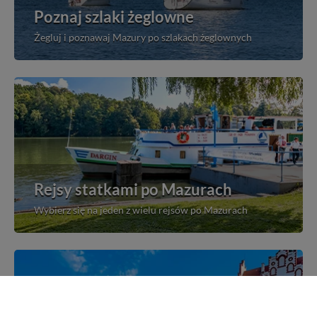
Poznaj szlaki żeglowne
Żegluj i poznawaj Mazury po szlakach żeglownych
Rejsy statkami po Mazurach
Wybierz się na jeden z wielu rejsów po Mazurach