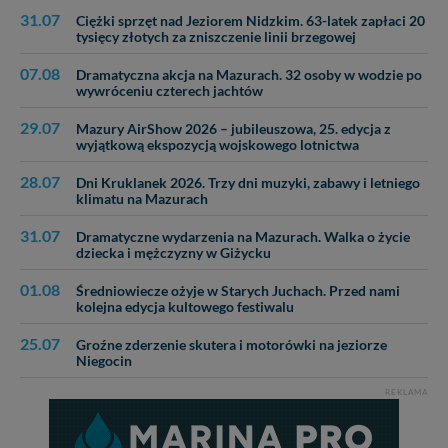
31.07
Ciężki sprzęt nad Jeziorem Nidzkim. 63-latek zapłaci 20
tysięcy złotych za zniszczenie linii brzegowej
07.08
Dramatyczna akcja na Mazurach. 32 osoby w wodzie po
wywróceniu czterech jachtów
29.07
Mazury AirShow 2026 – jubileuszowa, 25. edycja z
wyjątkową ekspozycją wojskowego lotnictwa
28.07
Dni Kruklanek 2026. Trzy dni muzyki, zabawy i letniego
klimatu na Mazurach
31.07
Dramatyczne wydarzenia na Mazurach. Walka o życie
dziecka i mężczyzny w Giżycku
01.08
Średniowiecze ożyje w Starych Juchach. Przed nami
kolejna edycja kultowego festiwalu
25.07
Groźne zderzenie skutera i motorówki na jeziorze
Niegocin
REKLAMA