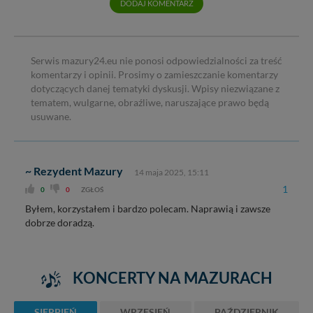
W każdej chwili możesz: zażądać dostępu do swoich
DODAJ KOMENTARZ
danych, zażądać ich poprawienia lub usunięcia,
zabronić ich przetwarzania. Pamiętaj jednak, że nie
zawsze jest możliwe techniczne zrealizowanie Twoich
praw w odniesieniu do informacji zawartych w plikach
Serwis mazury24.eu nie ponosi odpowiedzialności za treść
cookies. Twoja przeglądarka umożliwia Ci skasowanie
komentarzy i opinii. Prosimy o zamieszczanie komentarzy
tych plików - w pewnych przypadkach nie możemy tego
dotyczących danej tematyki dyskusji. Wpisy niezwiązane z
zrobić za Ciebie.
tematem, wulgarne, obraźliwe, naruszające prawo będą
usuwane.
Dziękujemy, i życzmy miłego odkrywania Mazur na
nowo...
~ Rezydent Mazury
14 maja 2025, 15:11
1
0
0
ZGŁOŚ
Byłem, korzystałem i bardzo polecam. Naprawią i zawsze
dobrze doradzą.
KONCERTY NA MAZURACH
SIERPIEŃ
WRZESIEŃ
PAŹDZIERNIK