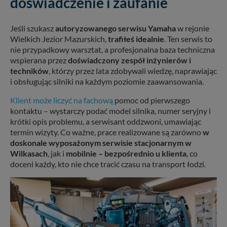
doświadczenie i zaufanie
Jeśli szukasz
autoryzowanego serwisu Yamaha
w rejonie
Wielkich Jezior Mazurskich,
trafiłeś idealnie
. Ten serwis to
nie przypadkowy warsztat, a profesjonalna baza techniczna
wspierana przez
doświadczony zespół inżynierów i
techników
, którzy przez lata zdobywali wiedzę, naprawiając
i obsługując silniki na każdym poziomie zaawansowania.
Klient może liczyć na fachową
pomoc od pierwszego
kontaktu – wystarczy podać model silnika, numer seryjny i
krótki opis problemu, a serwisant oddzwoni, umawiając
termin wizyty. Co ważne, prace realizowane są zarówno
w
doskonale wyposażonym serwisie stacjonarnym w
Wilkasach
, jak i
mobilnie – bezpośrednio u klienta
, co
doceni każdy, kto nie chce tracić czasu na transport łodzi.