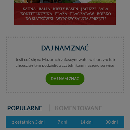
DAJ NAM ZNAĆ
Jeśli coś się na Mazurach zafascynowało, wzburzyło lub
chcesz się tym podzielić z czytelnikami naszego serwisu
DAJ NAM ZNAĆ
POPULARNE
KOMENTOWANE
z ostatnich 3 dni
7 dni
14 dni
30 dni