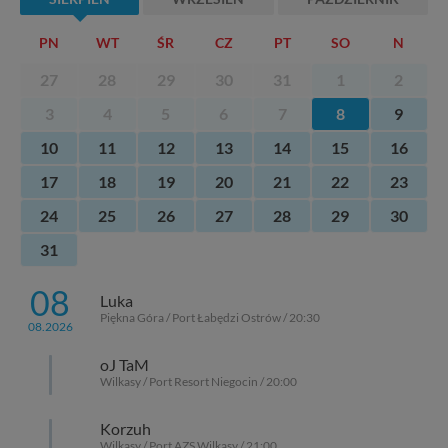
PN
WT
ŚR
CZ
PT
SO
N
27
28
29
30
31
1
2
3
4
5
6
7
8
9
10
11
12
13
14
15
16
17
18
19
20
21
22
23
24
25
26
27
28
29
30
31
08
Luka
Piękna Góra / Port Łabędzi Ostrów / 20:30
08.2026
oJ TaM
Wilkasy / Port Resort Niegocin / 20:00
Korzuh
Wilkasy / Port AZS Wilkasy / 21:00