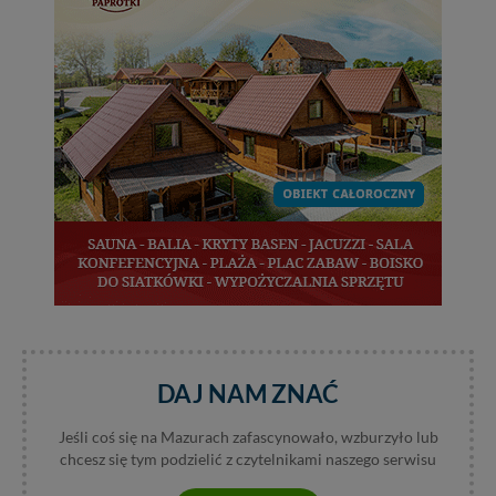
itp). Więcej informacji o zasadach i funkcjonalności
serwisu w
Regulaminie Serwisu
.
Administratorem Twoich danych jest: Agencja
Reklamowa Kreacja Monika Borkowska, z siedzibą ul.
Wiejska 17, 11-500 Giżycko. Możesz z nami
skontaktować się za pośrednictwem tej
strony
.
W każdej chwili możesz: zażądać dostępu do swoich
danych, zażądać ich poprawienia lub usunięcia,
zabronić ich przetwarzania. Pamiętaj jednak, że nie
zawsze jest możliwe techniczne zrealizowanie Twoich
praw w odniesieniu do informacji zawartych w plikach
cookies. Twoja przeglądarka umożliwia Ci skasowanie
tych plików - w pewnych przypadkach nie możemy tego
zrobić za Ciebie.
Dziękujemy, i życzmy miłego odkrywania Mazur na
DAJ NAM ZNAĆ
nowo...
Jeśli coś się na Mazurach zafascynowało, wzburzyło lub
chcesz się tym podzielić z czytelnikami naszego serwisu