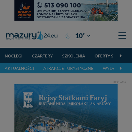
°
10
Giżycko
NOCLEGI
CZARTERY
SZKOLENIA
OFERTY SPECJALN
AKTUALNOŚCI
ATRAKCJE TURYSTYCZNE
WYDARZENIA 
REKLAMA