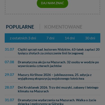
DAJ NAM ZNAĆ
POPULARNE
KOMENTOWANE
z ostatnich 3 dni
7 dni
14 dni
30 dni
31.07
Ciężki sprzęt nad Jeziorem Nidzkim. 63-latek zapłaci 20
tysięcy złotych za zniszczenie linii brzegowej
07.08
Dramatyczna akcja na Mazurach. 32 osoby w wodzie po
wywróceniu czterech jachtów
29.07
Mazury AirShow 2026 – jubileuszowa, 25. edycja z
wyjątkową ekspozycją wojskowego lotnictwa
28.07
Dni Kruklanek 2026. Trzy dni muzyki, zabawy i letniego
klimatu na Mazurach
31.07
Dramatyczne wydarzenia na Mazurach. Walka o życie
dziecka i mężczyzny w Giżycku