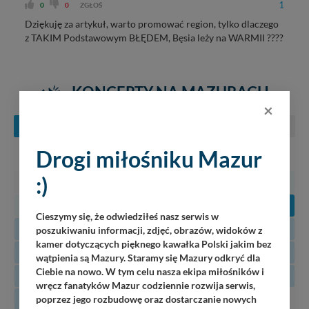
1
0
0
ZGŁOŚ
Dziękuję za artykuł, warto promować region, tylko dlaczego
z TAKIM Podstawowym BŁĘDEM, Bęsia leży na WARMII ????
KONCERTY NA MAZURACH
×
SIERPIEŃ
WRZESIEŃ
PAŹDZIERNIK
Drogi miłośniku Mazur
PN
WT
ŚR
CZ
PT
SO
N
:)
27
28
29
30
31
1
2
3
4
5
6
7
8
9
Cieszymy się, że odwiedziłeś nasz serwis w
10
11
12
13
14
15
16
poszukiwaniu informacji, zdjęć, obrazów, widoków z
kamer dotyczących pięknego kawałka Polski jakim bez
17
18
19
20
21
22
23
wątpienia są Mazury. Staramy się Mazury odkryć dla
Ciebie na nowo. W tym celu nasza ekipa miłośników i
24
25
26
27
28
29
30
wręcz fanatyków Mazur codziennie rozwija serwis,
31
poprzez jego rozbudowę oraz dostarczanie nowych