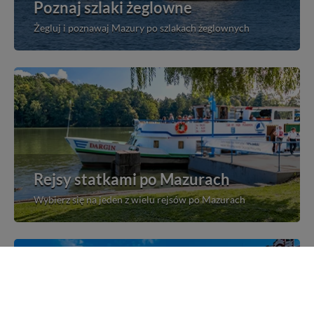
Poznaj szlaki żeglowne
Żegluj i poznawaj Mazury po szlakach żeglownych
Rejsy statkami po Mazurach
Wybierz się na jeden z wielu rejsów po Mazurach