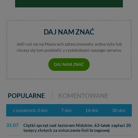
DAJ NAM ZNAĆ
Jeśli coś się na Mazurach zafascynowało, wzburzyło lub
chcesz się tym podzielić z czytelnikami naszego serwisu
DAJ NAM ZNAĆ
POPULARNE
KOMENTOWANE
z ostatnich 3 dni
7 dni
14 dni
30 dni
31.07
Ciężki sprzęt nad Jeziorem Nidzkim. 63-latek zapłaci 20
tysięcy złotych za zniszczenie linii brzegowej