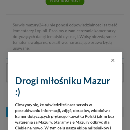
DODAJ KOMENTARZ
Serwis mazury24.eu nie ponosi odpowiedzialności za treść
komentarzy i opinii. Prosimy o zamieszczanie komentarzy
dotyczących danej tematyki dyskusji. Wpisy niezwiązane z
tematem, wulgarne, obraźliwe, naruszające prawo będą
usuwane.
×
Artykuł nie ma jeszcze komentarzy, bądź pierwszy!
Drogi miłośniku Mazur
:)
KONCERTY NA MAZURACH
Cieszymy się, że odwiedziłeś nasz serwis w
poszukiwaniu informacji, zdjęć, obrazów, widoków z
SIERPIEŃ
WRZESIEŃ
PAŹDZIERNIK
kamer dotyczących pięknego kawałka Polski jakim bez
wątpienia są Mazury. Staramy się Mazury odkryć dla
PN
WT
ŚR
CZ
PT
SO
N
Ciebie na nowo. W tym celu nasza ekipa miłośników i