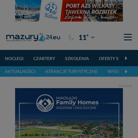
°
11
Giżycko
NOCLEGI
CZARTERY
SZKOLENIA
OFERTY SPECJALN
AKTUALNOŚCI
ATRAKCJE TURYSTYCZNE
WYDARZENIA 
REKLAMA