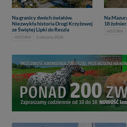
Na granicy dwóch światów.
Na Mazura
Niezwykła historia Drogi Krzyżowej
18 żołnier
ze Świętej Lipki do Reszla
HISTORIA
HISTORIA
3 sierpnia 2026