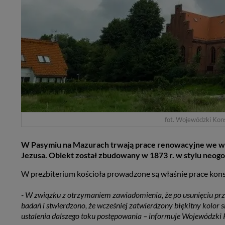
fot. Wojewódzki Kon
W Pasymiu na Mazurach trwają prace renowacyjne we wn
Jezusa. Obiekt został zbudowany w 1873 r. w stylu neog
W prezbiterium kościoła prowadzone są właśnie prace konse
- W związku z otrzymaniem zawiadomienia, że po usunięciu p
badań i stwierdzono, że wcześniej zatwierdzony błękitny kolor s
ustalenia dalszego toku postępowania – informuje Wojewódzki