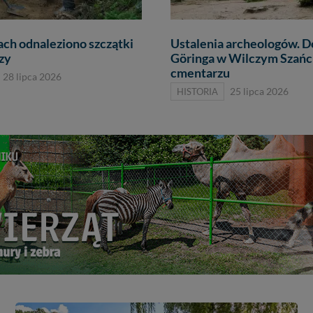
ch odnaleziono szczątki
Ustalenia archeologów. 
zy
Göringa w Wilczym Szańcu
cmentarzu
28 lipca 2026
HISTORIA
25 lipca 2026