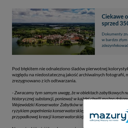
Ciekawe o
sprzed 350
Dokumenty znaj
w bardzo złym s
zdezynfekować
Pod błękitem nie odnaleziono śladów pierwotnej kolorystyki
względu na niedostateczną jakość archiwalnych fotografii, ni
zrezygnowano z ich odtwarzania.
- Zwracamy tym samym uwagę, że w obiektach zabytkowych na 
historycznej substancji, ponieważ w każdej chwili można dokonać
Wojewódzki Konserwator Zabytków w Olsztynie. - Ślepe realiz
ryzykiem popełnienia konserwatorskiego błędu, zniszczenia el
przypadkowej kreacji konserwatorskiej deformującej wygląd za