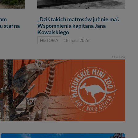
Dom
„Dziś takich matrosów już nie ma”.
 stał na
Wspomnienia kapitana Jana
Kowalskiego
HISTORIA
18 lipca 2026
REKLAMA