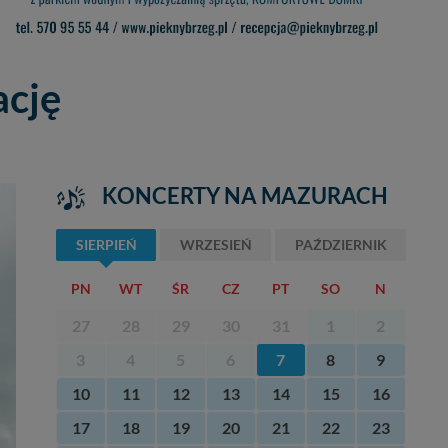
ację
KONCERTY NA MAZURACH
SIERPIEŃ
WRZESIEŃ
PAŹDZIERNIK
PN
WT
ŚR
CZ
PT
SO
N
27
28
29
30
31
1
2
3
4
5
6
7
8
9
10
11
12
13
14
15
16
17
18
19
20
21
22
23