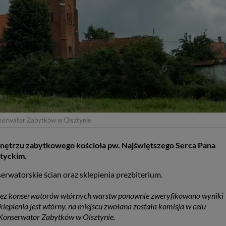
serwator Zabytków w Olsztynie
ętrzu zabytkowego kościoła pw. Najświętszego Serca Pana
otyckim.
rwatorskie ścian oraz sklepienia prezbiterium.
rzez konserwatorów wtórnych warstw ponownie zweryfikowano wyniki
klepienia jest wtórny, na miejscu zwołana została komisja w celu
 Konserwator Zabytków w Olsztynie.