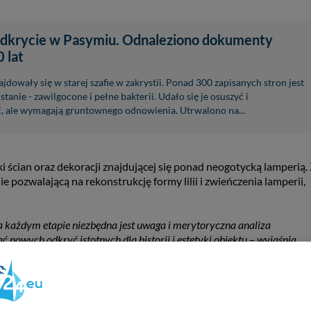
dkrycie w Pasymiu. Odnaleziono dokumenty
 lat
dowały się w starej szafie w zakrystii. Ponad 300 zapisanych stron jest
tanie - zawilgocone i pełne bakterii. Udało się je osuszyć i
, ale wymagają gruntownego odnowienia. Utrwalono na...
 ścian oraz dekoracji znajdującej się ponad neogotycką lamperią.
e pozwalającą na rekonstrukcję formy lilii i zwieńczenia lamperii,
każdym etapie niezbędna jest uwaga i merytoryczna analiza
 nowych odkryć istotnych dla historii i estetyki obiektu – wyjaśnia
owanie prac wg. wcześniej opracowanego programu obarczone jest du
ementów wcześniej niedostępnych lub niewidocznych i stworzenia
bytku.