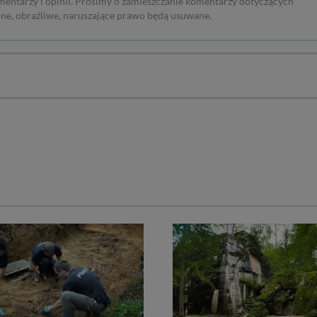
mentarzy i opinii. Prosimy o zamieszczanie komentarzy dotyczących
rne, obraźliwe, naruszające prawo będą usuwane.