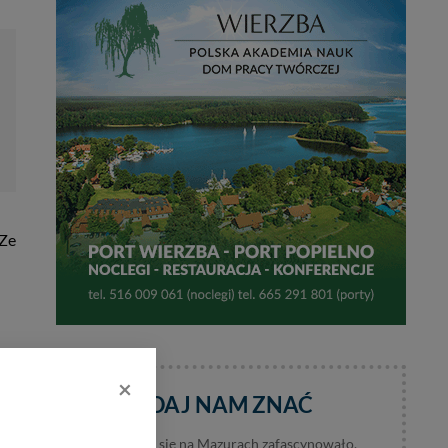
 Ze
żym
×
DAJ NAM ZNAĆ
Jeśli coś się na Mazurach zafascynowało,