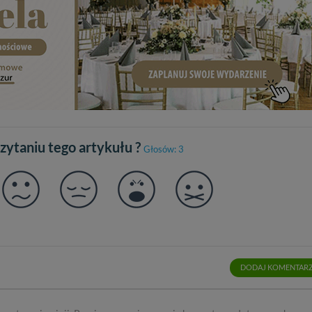
sz: zażądać dostępu do swoich danych, zażądać ich poprawienia lub usuni
taj jednak, że nie zawsze jest możliwe techniczne zrealizowanie Twoich 
 w plikach cookies. Twoja przeglądarka umożliwia Ci skasowanie tych p
my tego zrobić za Ciebie.
 miłego odkrywania Mazur na nowo...
czytaniu tego artykułu ?
Głosów: 3
DODAJ KOMENTAR