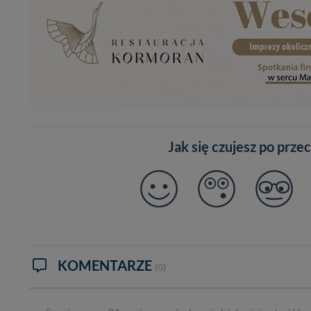
W każdej chwili może
przetwarzania. Pamię
informacji zawartych
przypadkach nie może
Dziękujemy, i życzmy
Jak się czujesz po prze
KOMENTARZE
(0)