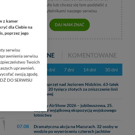
wzburzyło lub chcesz się tym podzielić z
czytelnikami naszego serwisu
ów z kamer
DAJ NAM ZNAĆ
ryć dla Ciebie na
s, poprzez jego
nty serwisu
POPULARNE
KOMENTOWANE
usprawnienia serwisu
Bezpieczeństwo Twoich
naszych uprawnień.
z ostatnich 3 dni
7 dni
14 dni
30 dni
 wycofać swoją zgodę.
RZEJDŹ DO SERWISU
31.07
Ciężki sprzęt nad Jeziorem Nidzkim. 63-latek
zapłaci 20 tysięcy złotych za zniszczenie linii
brzegowej
bom trzecim.
anych z formularza
29.07
Mazury AirShow 2026 – jubileuszowa, 25.
ięcej informacji o
edycja z wyjątkową ekspozycją wojskowego
lotnictwa
AMA
07.08
bą ul. Wiejska 17,
Dramatyczna akcja na Mazurach. 32 osoby w
wodzie po wywróceniu czterech jachtów