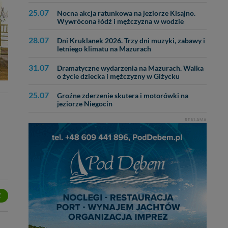
25.07
ęcia, zabronić ich
Nocna akcja ratunkowa na jeziorze Kisajno.
Wywrócona łódź i mężczyzna w wodzie
praw w odniesieniu do
lików - w pewnych
28.07
Dni Kruklanek 2026. Trzy dni muzyki, zabawy i
letniego klimatu na Mazurach
31.07
Dramatyczne wydarzenia na Mazurach. Walka
o życie dziecka i mężczyzny w Giżycku
25.07
Groźne zderzenie skutera i motorówki na
jeziorze Niegocin
REKLAMA
Z