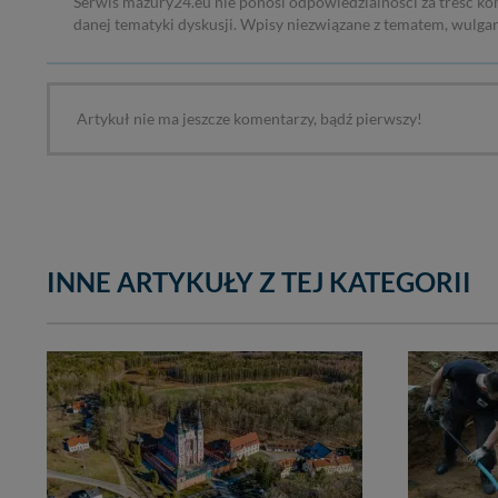
Serwis mazury24.eu nie ponosi odpowiedzialności za treść ko
danej tematyki dyskusji. Wpisy niezwiązane z tematem, wulga
Artykuł nie ma jeszcze komentarzy, bądź pierwszy!
INNE ARTYKUŁY Z TEJ KATEGORII