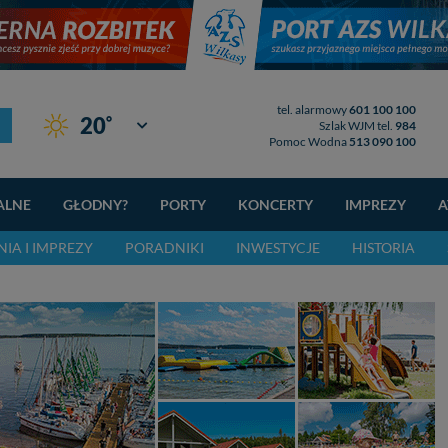
tel. alarmowy
601 100 100
°
20
Giżycko
Szlak WJM tel.
984
Pomoc Wodna
513 090 100
ALNE
GŁODNY?
PORTY
KONCERTY
IMPREZY
A
IA I IMPREZY
PORADNIKI
INWESTYCJE
HISTORIA