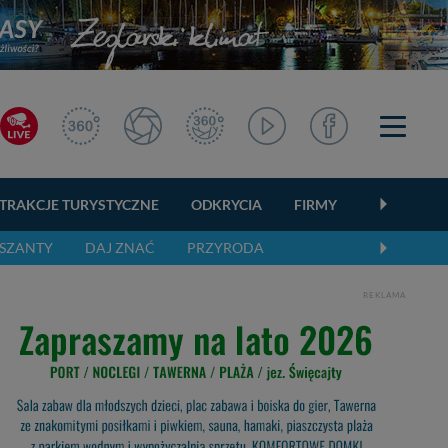
TRAKCJE TURYSTYCZNE
ODKRYCIA
FIRMY
OGŁOSZEN
SZANTY
DAJ ZNAĆ
PRZYRODA
REKLAMA