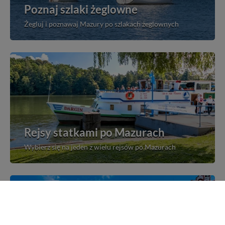
Poznaj szlaki żeglowne
Żegluj i poznawaj Mazury po szlakach żeglownych
Rejsy statkami po Mazurach
Wybierz się na jeden z wielu rejsów po Mazurach