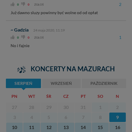
2
0
0
ZGŁOŚ
Już dawno sluzy powinny być wolne od od opłat
~ Gadzia
24 maja 2020, 11:19
1
0
0
ZGŁOŚ
No i fajnie
KONCERTY NA MAZURACH
SIERPIEŃ
WRZESIEŃ
PAŹDZIERNIK
PN
WT
ŚR
CZ
PT
SO
N
27
28
29
30
31
1
2
3
4
5
6
7
8
9
10
11
12
13
14
15
16