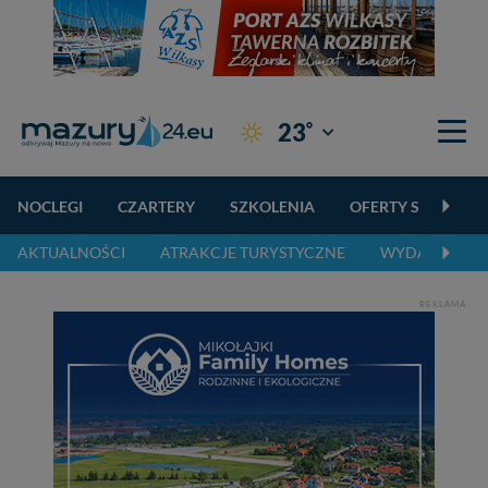
°
23
Giżycko
NOCLEGI
CZARTERY
SZKOLENIA
OFERTY SPECJALN
AKTUALNOŚCI
ATRAKCJE TURYSTYCZNE
WYDARZENIA 
REKLAMA