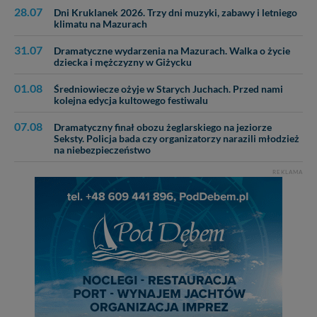
danych, zażądać ich poprawienia lub usunięcia,
28.07
Dni Kruklanek 2026. Trzy dni muzyki, zabawy i letniego
zabronić ich przetwarzania. Pamiętaj jednak, że nie
klimatu na Mazurach
zawsze jest możliwe techniczne zrealizowanie Twoich
praw w odniesieniu do informacji zawartych w plikach
31.07
Dramatyczne wydarzenia na Mazurach. Walka o życie
dziecka i mężczyzny w Giżycku
cookies. Twoja przeglądarka umożliwia Ci skasowanie
tych plików - w pewnych przypadkach nie możemy tego
01.08
Średniowiecze ożyje w Starych Juchach. Przed nami
zrobić za Ciebie.
kolejna edycja kultowego festiwalu
Dziękujemy, i życzmy miłego odkrywania Mazur na
07.08
Dramatyczny finał obozu żeglarskiego na jeziorze
nowo...
Seksty. Policja bada czy organizatorzy narazili młodzież
na niebezpieczeństwo
REKLAMA