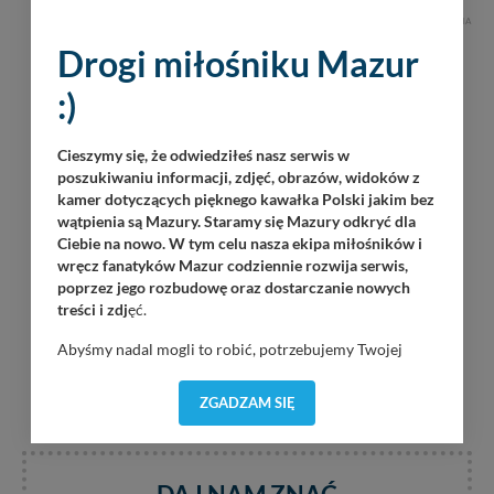
REKLAMA
Drogi miłośniku Mazur
:)
Cieszymy się, że odwiedziłeś nasz serwis w
poszukiwaniu informacji, zdjęć, obrazów, widoków z
kamer dotyczących pięknego kawałka Polski jakim bez
wątpienia są Mazury. Staramy się Mazury odkryć dla
Ciebie na nowo. W tym celu nasza ekipa miłośników i
wręcz fanatyków Mazur codziennie rozwija serwis,
poprzez jego rozbudowę oraz dostarczanie nowych
treści i zdj
ęć.
Abyśmy nadal mogli to robić, potrzebujemy Twojej
zgody, dzięki której, będziemy mogli elementy serwisu
dostosować do Twoich preferencji. Twoje dane (w tym
ZGADZAM SIĘ
pliki cookies) będą zapisywane w celu usprawnienia
serwisu (zapamiętywanie pozycji na mapach, ostatnie
wyszukania, ulubione miejsca, logowania, itp).
Bezpieczeństwo Twoich danych jest dla nas