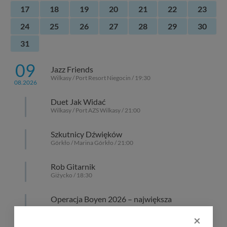
17
18
19
20
21
22
23
24
25
26
27
28
29
30
31
09
Jazz Friends
Wilkasy / Port Resort Niegocin / 19:30
08.2026
Duet Jak Widać
Wilkasy / Port AZS Wilkasy / 21:00
Szkutnicy Dźwięków
Górkło / Marina Górkło / 21:00
Rob Gitarnik
Giżycko / 18:30
Operacja Boyen 2026 – największa
historyczna impreza na Mazurach
×
Giżycko / Twierdza Boyen / 10:00