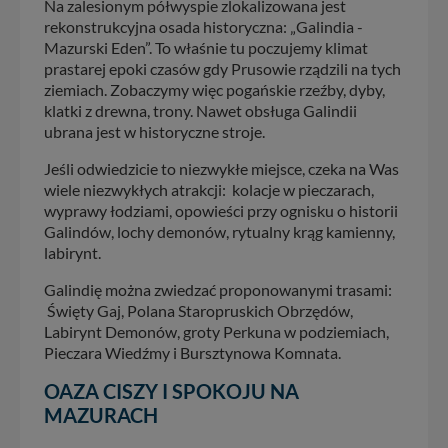
Na zalesionym półwyspie zlokalizowana jest
rekonstrukcyjna osada historyczna: „Galindia -
Mazurski Eden”. To właśnie tu poczujemy klimat
prastarej epoki czasów gdy Prusowie rządzili na tych
ziemiach. Zobaczymy więc pogańskie rzeźby, dyby,
klatki z drewna, trony. Nawet obsługa Galindii
ubrana jest w historyczne stroje.
Jeśli odwiedzicie to niezwykłe miejsce, czeka na Was
wiele niezwykłych atrakcji: kolacje w pieczarach,
wyprawy łodziami, opowieści przy ognisku o historii
Galindów, lochy demonów, rytualny krąg kamienny,
labirynt.
Galindię można zwiedzać proponowanymi trasami:
Święty Gaj, Polana Staropruskich Obrzędów,
Labirynt Demonów, groty Perkuna w podziemiach,
Pieczara Wiedźmy i Bursztynowa Komnata.
OAZA CISZY I SPOKOJU NA
MAZURACH