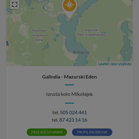
Leaflet
|
Mazury24.eu
Galindia - Mazurski Eden
Iznota koło Mikołajek
tel.
505 024 441
tel.
87 423 14 16
PRZEJDŹ DO WWW
PROFIL FACEBOOK