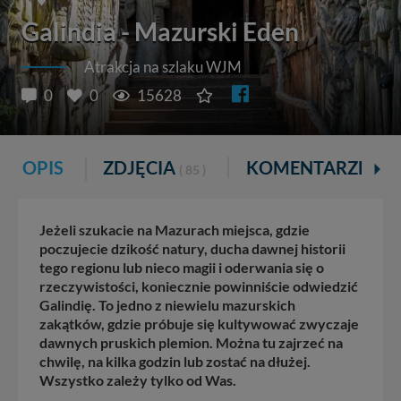
Galindia - Mazurski Eden
Atrakcja na szlaku WJM
0
0
15628
OPIS
ZDJĘCIA
KOMENTARZE
( 85 )
Jeżeli szukacie na Mazurach miejsca, gdzie
poczujecie dzikość natury, ducha dawnej historii
tego regionu lub nieco magii i oderwania się o
rzeczywistości, koniecznie powinniście odwiedzić
Galindię. To jedno z niewielu mazurskich
zakątków, gdzie próbuje się kultywować zwyczaje
dawnych pruskich plemion. Można tu zajrzeć na
chwilę, na kilka godzin lub zostać na dłużej.
Wszystko zależy tylko od Was.