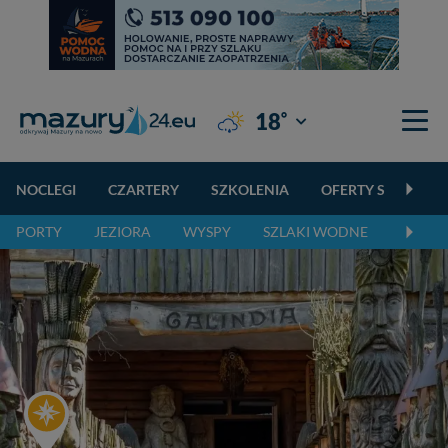
°
18
Giżycko
NOCLEGI
CZARTERY
SZKOLENIA
OFERTY SPECJALN
PORTY
JEZIORA
WYSPY
SZLAKI WODNE
SZLAK