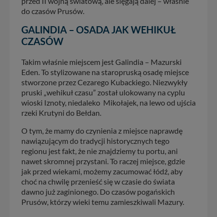
przed II wojną światową, ale sięgają dalej – właśnie
do czasów Prusów.
GALINDIA – OSADA JAK WEHIKUŁ
CZASÓW
Takim właśnie miejscem jest Galindia – Mazurski
Eden. To stylizowane na staropruską osadę miejsce
stworzone przez Cezarego Kubackiego. Niezwykły
pruski „wehikuł czasu” został ulokowany na cyplu
wioski Iznoty, niedaleko Mikołajek, na lewo od ujścia
rzeki Krutyni do Bełdan.
O tym, że mamy do czynienia z miejsce naprawdę
nawiązującym do tradycji historycznych tego
regionu jest fakt, że nie znajdziemy tu portu, ani
nawet skromnej przystani. To raczej miejsce, gdzie
jak przed wiekami, możemy zacumować łódź, aby
choć na chwilę przenieść się w czasie do świata
dawno już zaginionego. Do czasów pogańskich
Prusów, którzy wieki temu zamieszkiwali Mazury.