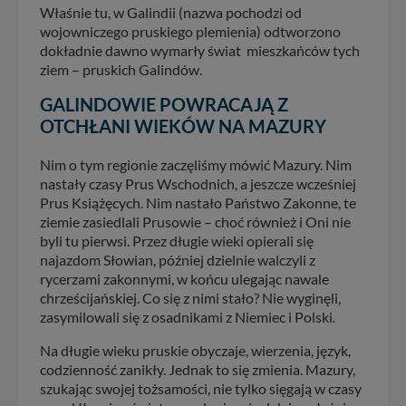
Właśnie tu, w Galindii (nazwa pochodzi od
wojowniczego pruskiego plemienia) odtworzono
dokładnie dawno wymarły świat mieszkańców tych
ziem – pruskich Galindów.
GALINDOWIE POWRACAJĄ Z
OTCHŁANI WIEKÓW NA MAZURY
Nim o tym regionie zaczęliśmy mówić Mazury. Nim
nastały czasy Prus Wschodnich, a jeszcze wcześniej
Prus Książęcych. Nim nastało Państwo Zakonne, te
ziemie zasiedlali Prusowie – choć również i Oni nie
byli tu pierwsi. Przez długie wieki opierali się
najazdom Słowian, później dzielnie walczyli z
rycerzami zakonnymi, w końcu ulegając nawale
chrześcijańskiej. Co się z nimi stało? Nie wyginęli,
zasymilowali się z osadnikami z Niemiec i Polski.
Na długie wieku pruskie obyczaje, wierzenia, język,
codzienność zanikły. Jednak to się zmienia. Mazury,
szukając swojej tożsamości, nie tylko sięgają w czasy