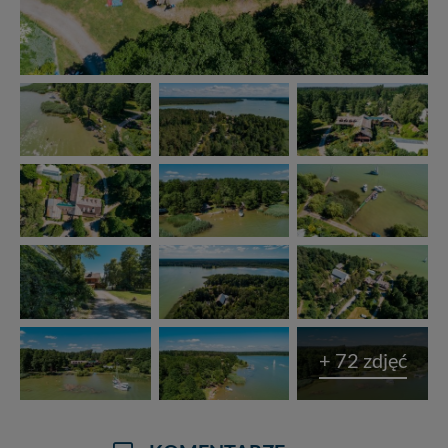
Reklamowa Kreacja Monika Borkowska, z siedzibą ul.
Wiejska 17, 11-500 Giżycko. Możesz z nami
skontaktować się za pośrednictwem tej
strony
.
W każdej chwili możesz: zażądać dostępu do swoich
danych, zażądać ich poprawienia lub usunięcia,
zabronić ich przetwarzania. Pamiętaj jednak, że nie
zawsze jest możliwe techniczne zrealizowanie Twoich
praw w odniesieniu do informacji zawartych w plikach
cookies. Twoja przeglądarka umożliwia Ci skasowanie
tych plików - w pewnych przypadkach nie możemy tego
zrobić za Ciebie.
Dziękujemy, i życzmy miłego odkrywania Mazur na
nowo...
+ 72 zdjęć