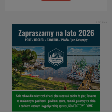
Wiejska 17, 11-500 Giżycko. Możesz z nami
skontaktować się za pośrednictwem tej
strony
.
W każdej chwili możesz: zażądać dostępu do swoich
danych, zażądać ich poprawienia lub usunięcia,
REKLAMA
zabronić ich przetwarzania. Pamiętaj jednak, że nie
zawsze jest możliwe techniczne zrealizowanie Twoich
praw w odniesieniu do informacji zawartych w plikach
cookies. Twoja przeglądarka umożliwia Ci skasowanie
tych plików - w pewnych przypadkach nie możemy tego
zrobić za Ciebie.
Dziękujemy, i życzmy miłego odkrywania Mazur na
nowo...