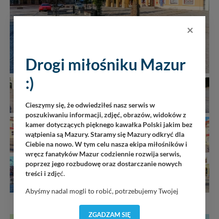
×
Drogi miłośniku Mazur
:)
Cieszymy się, że odwiedziłeś nasz serwis w
poszukiwaniu informacji, zdjęć, obrazów, widoków z
kamer dotyczących pięknego kawałka Polski jakim bez
wątpienia są Mazury. Staramy się Mazury odkryć dla
Ciebie na nowo. W tym celu nasza ekipa miłośników i
wręcz fanatyków Mazur codziennie rozwija serwis,
poprzez jego rozbudowę oraz dostarczanie nowych
treści i zdj
ęć.
Abyśmy nadal mogli to robić, potrzebujemy Twojej
zgody, dzięki której, będziemy mogli elementy serwisu
dostosować do Twoich preferencji. Twoje dane (w tym
ZGADZAM SIĘ