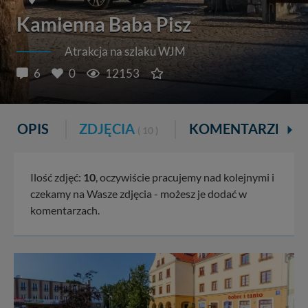
Kamienna Baba Pisz
Atrakcja na szlaku WJM
6
0
12153
OPIS
ZDJĘCIA
KOMENTARZE
( 10 )
( 6 )
Ilość zdjęć:
10
, oczywiście pracujemy nad kolejnymi i
czekamy na Wasze zdjęcia - możesz je dodać w
komentarzach.