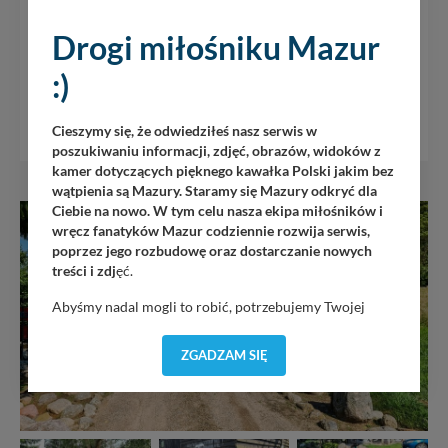
w dawnych czasach. Jeśli będziecie w tym rejonie
Mazur, naprawdę warto zajechać w to niezwykłe,
Drogi miłośniku Mazur
magiczne miejsce.
:)
Cieszymy się, że odwiedziłeś nasz serwis w
poszukiwaniu informacji, zdjęć, obrazów, widoków z
kamer dotyczących pięknego kawałka Polski jakim bez
wątpienia są Mazury. Staramy się Mazury odkryć dla
Ciebie na nowo. W tym celu nasza ekipa miłośników i
wręcz fanatyków Mazur codziennie rozwija serwis,
poprzez jego rozbudowę oraz dostarczanie nowych
treści i zdj
ęć.
Abyśmy nadal mogli to robić, potrzebujemy Twojej
zgody, dzięki której, będziemy mogli elementy serwisu
dostosować do Twoich preferencji. Twoje dane (w tym
ZGADZAM SIĘ
pliki cookies) będą zapisywane w celu usprawnienia
serwisu (zapamiętywanie pozycji na mapach, ostatnie
wyszukania, ulubione miejsca, logowania, itp).
Bezpieczeństwo Twoich danych jest dla nas
priorytetowe, bez poinformowania Ciebie nie będziemy