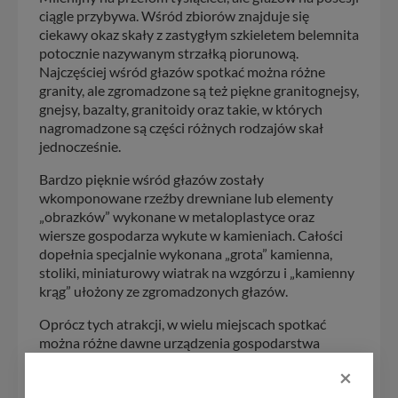
ciągle przybywa. Wśród zbiorów znajduje się
ciekawy okaz skały z zastygłym szkieletem belemnita
potocznie nazywanym strzałką piorunową.
Najczęściej wśród głazów spotkać można różne
granity, ale zgromadzone są też piękne granitognejsy,
gnejsy, bazalty, granitoidy oraz takie, w których
nagromadzone są części różnych rodzajów skał
jednocześnie.
Bardzo pięknie wśród głazów zostały
wkomponowane rzeźby drewniane lub elementy
„obrazków” wykonane w metaloplastyce oraz
wiersze gospodarza wykute w kamieniach. Całości
dopełnia specjalnie wykonana „grota” kamienna,
stoliki, miniaturowy wiatrak na wzgórzu i „kamienny
krąg” ułożony ze zgromadzonych głazów.
Oprócz tych atrakcji, w wielu miejscach spotkać
można różne dawne urządzenia gospodarstwa
domowego, maszyny rolnicze i przedmioty
×
codzienne używane przez gospodynie i gospodarzy