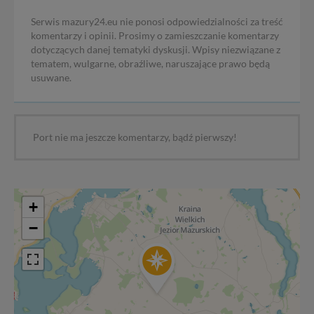
zabronić ich przetwarzania. Pamiętaj jednak, że nie
Serwis mazury24.eu nie ponosi odpowiedzialności za treść
zawsze jest możliwe techniczne zrealizowanie Twoich
komentarzy i opinii. Prosimy o zamieszczanie komentarzy
praw w odniesieniu do informacji zawartych w plikach
dotyczących danej tematyki dyskusji. Wpisy niezwiązane z
cookies. Twoja przeglądarka umożliwia Ci skasowanie
tematem, wulgarne, obraźliwe, naruszające prawo będą
tych plików - w pewnych przypadkach nie możemy tego
usuwane.
zrobić za Ciebie.
Dziękujemy, i życzmy miłego odkrywania Mazur na
nowo...
Port nie ma jeszcze komentarzy, bądź pierwszy!
+
−