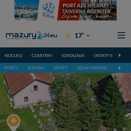
°
17
Giżycko
NOCLEGI
CZARTERY
SZKOLENIA
OFERTY SPECJALN
PORTY
JEZIORA
WYSPY
SZLAKI WODNE
SZLAK