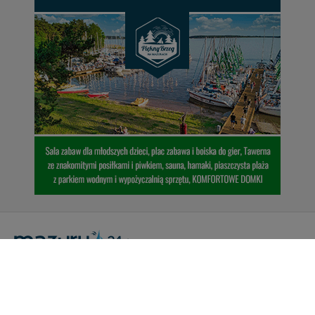
Portal Turystyczny mazury24.eu
tel. 608 490 111 (Info)
info@mazury24.eu - formularz kontaktowy.
Wydawca Kreacja, ul. Wiejska 17, 11-500 Giżycko