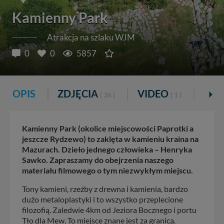
Kamienny Park
Atrakcja na szlaku WJM
0
0
5857
OPIS
ZDJĘCIA
VIDEO
KOM
( 36 )
( 1 )
Kamienny Park (okolice miejscowości Paprotki a
jeszcze Rydzewo) to zaklęta w kamieniu kraina na
Mazurach. Dzieło jednego człowieka – Henryka
Sawko. Zapraszamy do obejrzenia naszego
materiału filmowego o tym niezwykłym miejscu.
Tony kamieni, rzeźby z drewna i kamienia, bardzo
dużo metaloplastyki i to wszystko przeplecione
filozofią. Zaledwie 4km od Jeziora Bocznego i portu
Tło dla Mew. To miejsce znane jest za granicą.