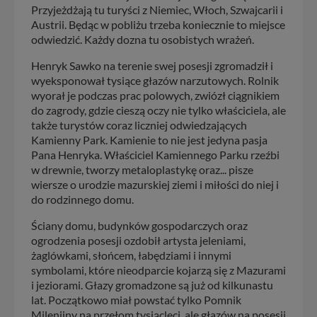
Przyjeżdżają tu turyści z Niemiec, Włoch, Szwajcarii i
Austrii. Będąc w pobliżu trzeba koniecznie to miejsce
odwiedzić. Każdy dozna tu osobistych wrażeń.
Henryk Sawko na terenie swej posesji zgromadził i
wyeksponował tysiące głazów narzutowych. Rolnik
wyorał je podczas prac polowych, zwiózł ciągnikiem
do zagrody, gdzie cieszą oczy nie tylko właściciela, ale
także turystów coraz liczniej odwiedzających
Kamienny Park. Kamienie to nie jest jedyna pasja
Pana Henryka. Właściciel Kamiennego Parku rzeźbi
w drewnie, tworzy metaloplastykę oraz... pisze
wiersze o urodzie mazurskiej ziemi i miłości do niej i
do rodzinnego domu.
Ściany domu, budynków gospodarczych oraz
ogrodzenia posesji ozdobił artysta jeleniami,
żaglówkami, słońcem, łabędziami i innymi
symbolami, które nieodparcie kojarzą się z Mazurami
i jeziorami. Głazy gromadzone są już od kilkunastu
lat. Początkowo miał powstać tylko Pomnik
Milenijny na przełom tysiącleci, ale głazów na posesji