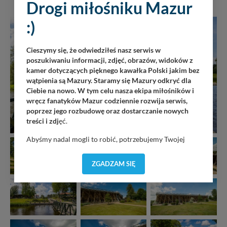
Drogi miłośniku Mazur
:)
Cieszymy się, że odwiedziłeś nasz serwis w
poszukiwaniu informacji, zdjęć, obrazów, widoków z
kamer dotyczących pięknego kawałka Polski jakim bez
wątpienia są Mazury. Staramy się Mazury odkryć dla
Ciebie na nowo. W tym celu nasza ekipa miłośników i
wręcz fanatyków Mazur codziennie rozwija serwis,
poprzez jego rozbudowę oraz dostarczanie nowych
treści i zdj
ęć.
Abyśmy nadal mogli to robić, potrzebujemy Twojej
zgody, dzięki której, będziemy mogli elementy serwisu
dostosować do Twoich preferencji. Twoje dane (w tym
ZGADZAM SIĘ
pliki cookies) będą zapisywane w celu usprawnienia
serwisu (zapamiętywanie pozycji na mapach, ostatnie
wyszukania, ulubione miejsca, logowania, itp).
Bezpieczeństwo Twoich danych jest dla nas
priorytetowe, bez poinformowania Ciebie nie będziemy
zmieniać zakresu naszych uprawnień. Twoje dane są u