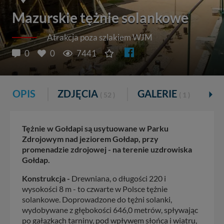
Mazurskie tężnie solankowe
Atrakcja poza szlakiem WJM
0
0
7441
OPIS
ZDJĘCIA
GALERIE
K
( 52 )
( 1 )
Tężnie w Gołdapi są usytuowane w Parku
Zdrojowym nad jeziorem Gołdap, przy
promenadzie zdrojowej - na terenie uzdrowiska
Gołdap.
Konstrukcja -
Drewniana, o długości 220 i
wysokości 8 m - to czwarte w Polsce tężnie
solankowe. Doprowadzone do tężni solanki,
wydobywane z głębokości 646,0 metrów, spływając
po gałązkach tarniny, pod wpływem słońca i wiatru,