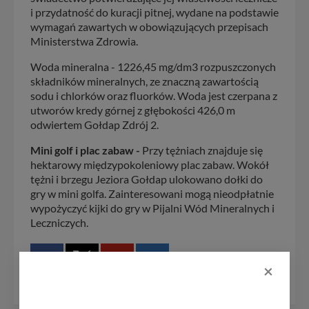
i przydatność do kuracji pitnej, wydane na podstawie
wymagań zawartych w obowiązujących przepisach
Ministerstwa Zdrowia.
Woda mineralna - 1226,45 mg/dm3 rozpuszczonych
składników mineralnych, ze znaczną zawartością
sodu i chlorków oraz fluorków. Woda jest czerpana z
utworów kredy górnej z głębokości 426,0 m
odwiertem Gołdap Zdrój 2.
Mini golf i plac zabaw -
Przy tężniach znajduje się
hektarowy międzypokoleniowy plac zabaw. Wokół
tężni i brzegu Jeziora Gołdap ulokowano dołki do
gry w mini golfa. Zainteresowani mogą nieodpłatnie
wypożyczyć kijki do gry w Pijalni Wód Mineralnych i
Leczniczych.
×