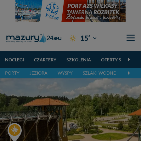
°
15
Giżycko
NOCLEGI
CZARTERY
SZKOLENIA
OFERTY SPECJALN
PORTY
JEZIORA
WYSPY
SZLAKI WODNE
SZLAK