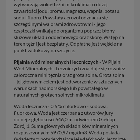
wytwarzają wokół tężni mikroklimat o dużej
zawartości jodu, bromu, magnezu, wapnia, potasu,
sodu i fluoru. Powstały aerozol odznacza się
szczególnymi walorami zdrowotnymi - jego
cząsteczki wnikają do organizmu poprzez błony
śluzowe układu oddechowego oraz skórę. Wstęp na
teren tężni jest bezpłatny. Odpłatne jest wejście na
punkt widokowy na szczycie.
Pijalnia wód mineralnych i leczniczych -
W Pijalni
Wód Mineralnych i Leczniczych znajduje się również
całoroczna mini tężnia oraz grota solna. Grota solna
- jej głównym celem jest odtworzenie w sztucznych
warunkach nadmorskiego lub powstałego w
naturalnych grotach solnych mikroklimatu.
Woda lecznicza - 0,6 % chlorkowo - sodowa,
fluorkowa. Woda jest czerpana z utworów jury
dolnej z głębokości 646,0 m. odwiertem Gołdap
Zdrój 1. Suma głównych składników mineralnych
rozpuszczonych: 5970,97 mg/dm3. Woda posiada
świadectwo potwierdzające jej właściwości lecznicze