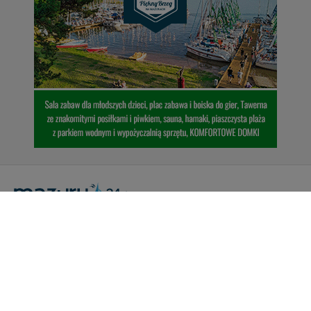
Portal Turystyczny mazury24.eu
tel. 608 490 111 (Info)
info@mazury24.eu - formularz kontaktowy.
Wydawca Kreacja, ul. Wiejska 17, 11-500 Giżycko
Informacje o serwisie
Patronaty medialne
Pliki do pobrania
Regulamin serwisu