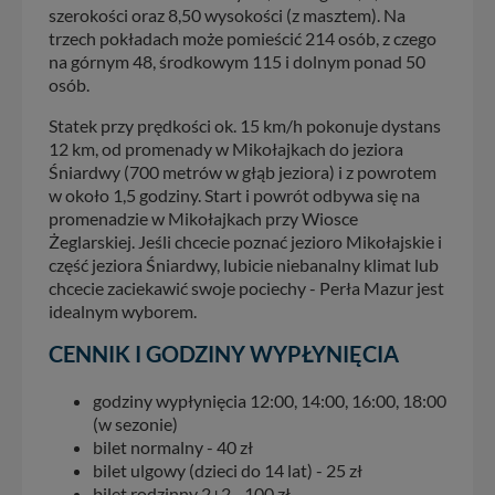
szerokości oraz 8,50 wysokości (z masztem). Na
trzech pokładach może pomieścić 214 osób, z czego
na górnym 48, środkowym 115 i dolnym ponad 50
osób.
Statek przy prędkości ok. 15 km/h pokonuje dystans
12 km, od promenady w Mikołajkach do jeziora
Śniardwy (700 metrów w głąb jeziora) i z powrotem
w około 1,5 godziny. Start i powrót odbywa się na
promenadzie w Mikołajkach przy Wiosce
Żeglarskiej. Jeśli chcecie poznać jezioro Mikołajskie i
część jeziora Śniardwy, lubicie niebanalny klimat lub
chcecie zaciekawić swoje pociechy - Perła Mazur jest
idealnym wyborem.
CENNIK I GODZINY WYPŁYNIĘCIA
godziny wypłynięcia 12:00, 14:00, 16:00, 18:00
(w sezonie)
bilet normalny - 40 zł
bilet ulgowy (dzieci do 14 lat) - 25 zł
bilet rodzinny 2+2 - 100 zł