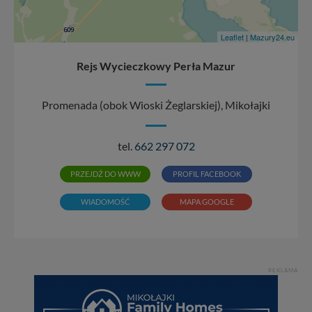
Leaflet
|
Mazury24.eu
Rejs Wycieczkowy Perła Mazur
Promenada (obok Wioski Żeglarskiej), Mikołajki
tel.
662 297 072
PRZEJDŹ DO WWW
PROFIL FACEBOOK
WIADOMOŚĆ
MAPA GOOGLE
REKLAMA