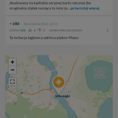
danych, zażądać ich poprawienia lub usunięcia,
zbudowany na kadłubie seryjnej barki rzecznej (bo
zabronić ich przetwarzania. Pamiętaj jednak, że nie
oryginalny statek noszący to imię zo
...przeczytaj więcej
zawsze jest możliwe techniczne zrealizowanie Twoich
praw w odniesieniu do informacji zawartych w plikach
~ zibi
cookies. Twoja przeglądarka umożliwia Ci skasowanie
30 września 2022, 13:13
tych plików - w pewnych przypadkach nie możemy tego
1
OCENA:
55%
6
5
KOMENTARZ ZGŁOSZONY
zrobić za Ciebie.
Ta imitacja żaglowca zakłóca piękno Mazur
Dziękujemy, i życzmy miłego odkrywania Mazur na
nowo...
+
−