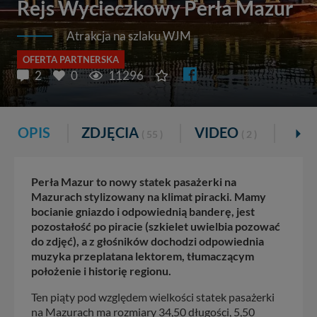
Rejs Wycieczkowy Perła Mazur
Atrakcja na szlaku WJM
OFERTA PARTNERSKA
2
0
11296
OPIS
ZDJĘCIA
VIDEO
KOM
( 55 )
( 2 )
Perła Mazur to nowy statek pasażerki na
Mazurach stylizowany na klimat piracki. Mamy
bocianie gniazdo i odpowiednią banderę, jest
pozostałość po piracie (szkielet uwielbia pozować
do zdjęć), a z głośników dochodzi odpowiednia
muzyka przeplatana lektorem, tłumaczącym
położenie i historię regionu.
Ten piąty pod względem wielkości statek pasażerki
na Mazurach ma rozmiary 34,50 długości, 5,50