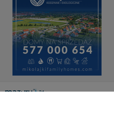
Portal Turystyczny mazury24.eu
tel. 608 490 111 (Info)
info@mazury24.eu - formularz kontaktowy.