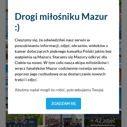
Drogi miłośniku Mazur
:)
Cieszymy się, że odwiedziłeś nasz serwis w
poszukiwaniu informacji, zdjęć, obrazów, widoków z
kamer dotyczących pięknego kawałka Polski jakim bez
wątpienia są Mazury. Staramy się Mazury odkryć dla
Ciebie na nowo. W tym celu nasza ekipa miłośników i
wręcz fanatyków Mazur codziennie rozwija serwis,
poprzez jego rozbudowę oraz dostarczanie nowych
treści i zdj
ęć.
Abyśmy nadal mogli to robić, potrzebujemy Twojej
zgody, dzięki której, będziemy mogli elementy serwisu
dostosować do Twoich preferencji. Twoje dane (w tym
ZGADZAM SIĘ
pliki cookies) będą zapisywane w celu usprawnienia
serwisu (zapamiętywanie pozycji na mapach, ostatnie
wyszukania, ulubione miejsca, logowania, itp).
+ 42 zdjęć
Bezpieczeństwo Twoich danych jest dla nas