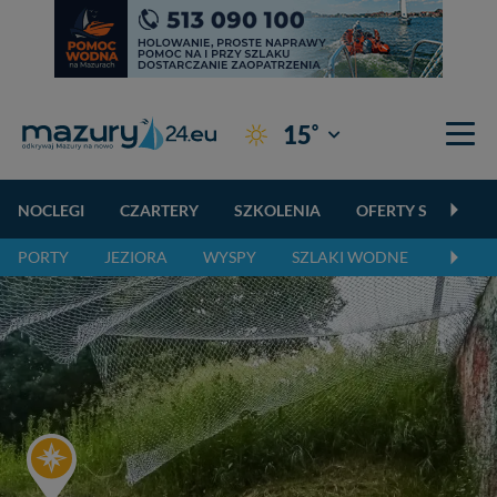
°
15
Giżycko
NOCLEGI
CZARTERY
SZKOLENIA
OFERTY SPECJALN
PORTY
JEZIORA
WYSPY
SZLAKI WODNE
SZLAK