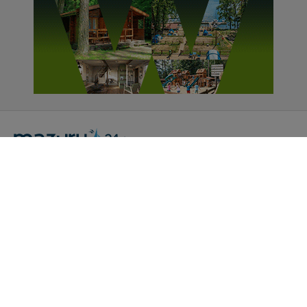
cookies. Twoja przeglądarka umożliwia Ci skasowanie
tych plików - w pewnych przypadkach nie możemy tego
zrobić za Ciebie.
Dziękujemy, i życzmy miłego odkrywania Mazur na
nowo...
Portal Turystyczny mazury24.eu
tel. 608 490 111 (Info)
info@mazury24.eu - formularz kontaktowy.
Wydawca Kreacja, ul. Wiejska 17, 11-500 Giżycko
Informacje o serwisie
Patronaty medialne
Pliki do pobrania
Regulamin serwisu
Polityka prywatności
Kamery on-line a Rodo
Noclegi - współpraca
Czartery on-line - współpraca
Cennik serwisu mazury24.eu
Praca
Kontakt