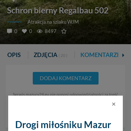
Schron bierny Regalbau 502
Atrakcja na szlaku WJM
0
0
8497
OPIS
ZDJĘCIA
KOMENTARZE
( 20 )
DODAJ KOMENTARZ
Serwis mazury24.eu nie ponosi odpowiedzialności za treść
komentarzy i opinii. Prosimy o zamieszczanie komentarzy
×
dotyczących danej tematyki dyskusji. Wpisy niezwiązane z
tematem, wulgarne, obraźliwe, naruszające prawo będą
usuwane.
Drogi miłośniku Mazur