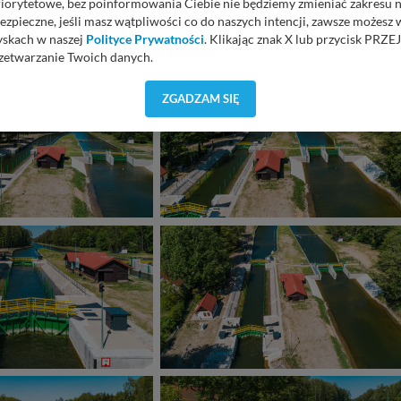
priorytetowe, bez poinformowania Ciebie nie będziemy zmieniać zakresu 
ezpieczne, jeśli masz wątpliwości co do naszych intencji, zawsze możesz
yskach w naszej
Polityce Prywatności
. Klikając znak X lub przycisk P
zetwarzanie Twoich danych.
orzystuje oraz nie udostępnia Twoich danych innym podmiotom oraz oso
ZGADZAM SIĘ
cja, gdy przekazanie Twoich danych jest elementem usługi (przekazanie d
anie danych w przypadku rezerwacji usług typu: nocleg, czartery, itp). W
lności serwisu w
Regulaminie Serwisu
.
ch danych jest: Agencja Reklamowa Kreacja Monika Borkowska, z siedzi
sz z nami skontaktować się za pośrednictwem tej
strony
.
sz: zażądać dostępu do swoich danych, zażądać ich poprawienia lub usuni
taj jednak, że nie zawsze jest możliwe techniczne zrealizowanie Twoich 
 w plikach cookies. Twoja przeglądarka umożliwia Ci skasowanie tych p
my tego zrobić za Ciebie.
 miłego odkrywania Mazur na nowo...