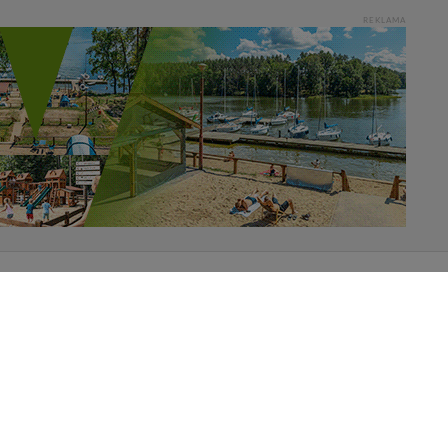
REKLAMA
Pliki do pobrania
Kamery on-line a Rodo
Cennik serwisu mazury24.eu
u odpowiedniej zgody!.