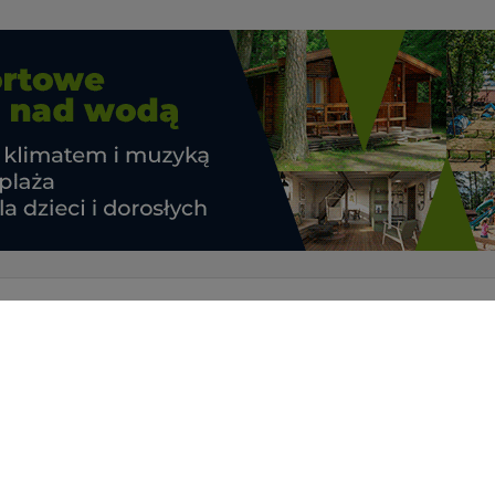
serwisie
Patronaty medialne
rwisu
Polityka prywatności
ółpraca
Czartery on-line - współpraca
Kontakt
ny dla firm
2018-2026. Wykorzystywanie materiałów, zdjęć zawartych na stronie możliwe po otrzymani