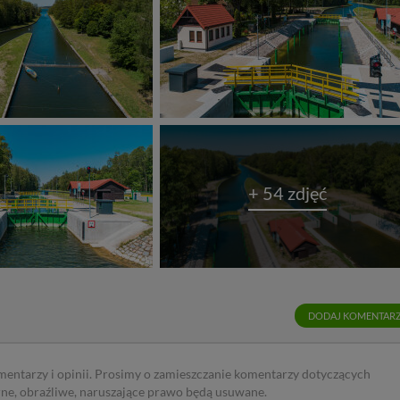
+ 54 zdjęć
DODAJ KOMENTAR
mentarzy i opinii. Prosimy o zamieszczanie komentarzy dotyczących
rne, obraźliwe, naruszające prawo będą usuwane.