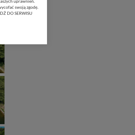
naszych uprawnień.
 wycofać swoją zgodę.
RZEJDŹ DO SERWISU
bom trzecim.
anych z formularza
ięcej informacji o
bą ul. Wiejska 17,
ęcia, zabronić ich
praw w odniesieniu do
lików - w pewnych