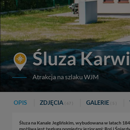
Śluza Karw
Atrakcja na szlaku WJM
OPIS
ZDJĘCIA
GALERIE
( 67 )
( 5 )
Śluza na Kanale Jeglińskim, wybudowana w latach 1845-
możliwa jest żegluga pomiędzy jeziorami: Roś i Śniardw