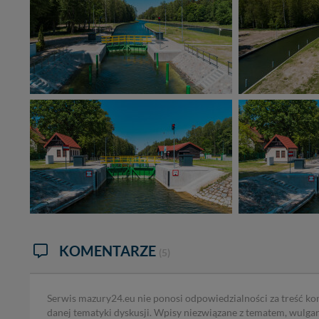
KOMENTARZE
(5)
Serwis mazury24.eu nie ponosi odpowiedzialności za treść ko
danej tematyki dyskusji. Wpisy niezwiązane z tematem, wulga