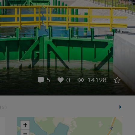
5
0
14198
( 5 )
+
−