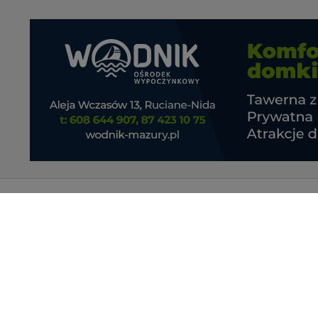
Informacje o 
Regulamin se
Portal Turystyczny mazury24.eu
Noclegi - wsp
tel. 608 490 111 (Info)
Praca
info@mazury24.eu - formularz kontaktowy.
Wydawca Kreacja, ul. Wiejska 17, 11-500 Giżycko
Kredyt hipotecz
mazury24.eu (c) 