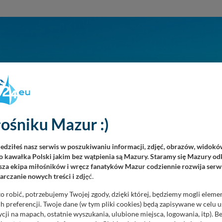
ośniku Mazur :)
iedziłeś nasz serwis w poszukiwaniu informacji, zdjęć, obrazów, widok
 kawałka Polski jakim bez wątpienia są Mazury. Staramy się Mazury odk
za ekipa miłośników i wręcz fanatyków Mazur codziennie rozwija serwi
rczanie nowych treści i zdj
ęć.
o robić, potrzebujemy Twojej zgody, dzięki której, będziemy mogli eleme
 preferencji. Twoje dane (w tym pliki cookies) będą zapisywane w celu 
cji na mapach, ostatnie wyszukania, ulubione miejsca, logowania, itp). 