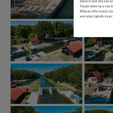
danych jest dla nas 
Twoje dane są u nas b
Więcej informacji uz
wyrażasz zgodę na pr
Nasz serwis nie wyk
Wyjątkiem jest sytua
kontaktowego, przekaz
zasadach i funkcjona
Administratorem Twoi
11-500 Giżycko. Może
W każdej chwili może
przetwarzania. Pamię
informacji zawartych
przypadkach nie może
Dziękujemy, i życzmy