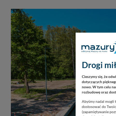
Drogi mił
Cieszymy się, że odw
dotyczących pięknego
nowo. W tym celu nas
rozbudowę oraz dosta
Abyśmy nadal mogli t
dostosować do Twoich
(zapamiętywanie pozy