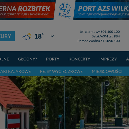
tel. alarmowy
601 100 100
°
18
ZURY
Giżycko
Szlak WJM tel.
984
Pomoc Wodna
513 090 100
ALNE
GŁODNY?
PORTY
KONCERTY
IMPREZY
A
LAKI KAJAKOWE
REJSY WYCIECZKOWE
MIEJSCOWOŚCI