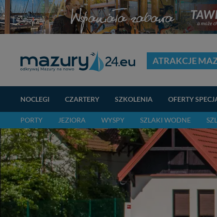
ATRAKCJE MA
NOCLEGI
CZARTERY
SZKOLENIA
OFERTY SPECJ
PORTY
JEZIORA
WYSPY
SZLAKI WODNE
SZ