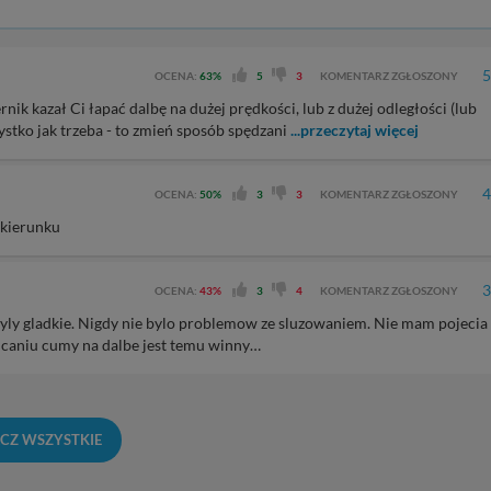
5
OCENA:
63%
5
3
KOMENTARZ ZGŁOSZONY
ernik kazał Ci łapać dalbę na dużej prędkości, lub z dużej odległości (lub
szystko jak trzeba - to zmień sposób spędzani
...przeczytaj więcej
4
OCENA:
50%
3
3
KOMENTARZ ZGŁOSZONY
 kierunku
3
OCENA:
43%
3
4
KOMENTARZ ZGŁOSZONY
byly gladkie. Nigdy nie bylo problemow ze sluzowaniem. Nie mam pojecia
caniu cumy na dalbe jest temu winny…
CZ WSZYSTKIE