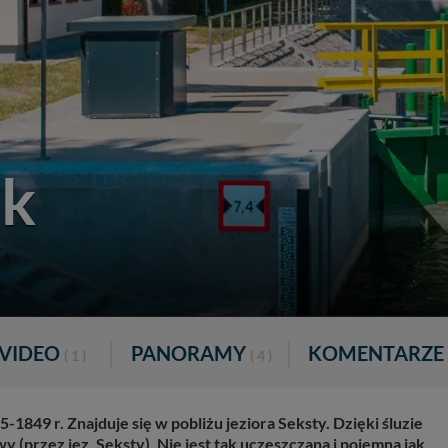
ik
VIDEO
PANORAMY
KOMENTARZE
( 1 )
( 4 )
1849 r. Znajduje się w pobliżu jeziora Seksty. Dzięki śluzie
y (przez jez. Seksty). Nie jest tak uczęszczana i pojemna jak