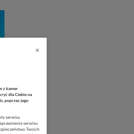
×
ów z kamer
ryć dla Ciebie na
s, poprzez jego
nty serwisu
usprawnienia serwisu
Bezpieczeństwo Twoich