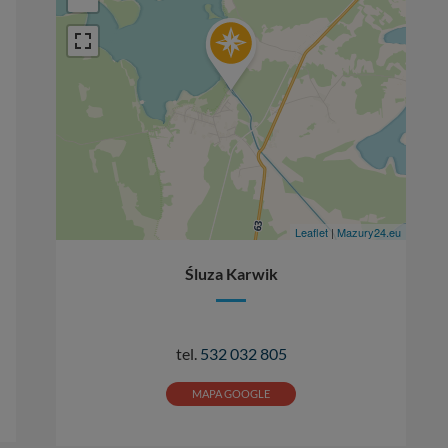
Leaflet
|
Mazury24.eu
Śluza Karwik
tel.
532 032 805
MAPA GOOGLE