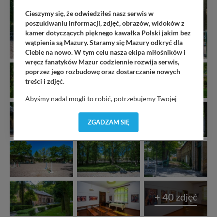
Cieszymy się, że odwiedziłeś nasz serwis w
poszukiwaniu informacji, zdjęć, obrazów, widoków z
kamer dotyczących pięknego kawałka Polski jakim bez
wątpienia są Mazury. Staramy się Mazury odkryć dla
Ciebie na nowo. W tym celu nasza ekipa miłośników i
wręcz fanatyków Mazur codziennie rozwija serwis,
poprzez jego rozbudowę oraz dostarczanie nowych
treści i zdj
ęć.
Abyśmy nadal mogli to robić, potrzebujemy Twojej
zgody, dzięki której, będziemy mogli elementy serwisu
dostosować do Twoich preferencji. Twoje dane (w tym
ZGADZAM SIĘ
pliki cookies) będą zapisywane w celu usprawnienia
serwisu (zapamiętywanie pozycji na mapach, ostatnie
wyszukania, ulubione miejsca, logowania, itp).
Bezpieczeństwo Twoich danych jest dla nas
priorytetowe, bez poinformowania Ciebie nie będziemy
zmieniać zakresu naszych uprawnień. Twoje dane są u
nas bezpieczne, jeśli masz wątpliwości co do naszych
+ 40 zdjęć
intencji, zawsze możesz wycofać swoją zgodę. Więcej
informacji uzyskach w naszej
Polityce Prywatności
.
Klikając znak X lub przycisk PRZEJDŹ DO SERWISU