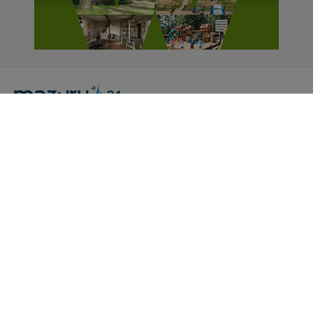
Portal Turystyczny mazury24.eu
tel. 608 490 111 (Info)
info@mazury24.eu - formularz kontaktowy.
Wydawca Kreacja, ul. Wiejska 17, 11-500 Giżycko
Informacje o serwisie
Patronaty medialne
Pliki do pobrania
Regulamin serwisu
Polityka prywatności
Kamery on-line a Rodo
Noclegi - współpraca
Czartery on-line - współpraca
Cennik serwisu mazury24.eu
Praca
Kontakt
Kredyt hipoteczny dla firm
mazury24.eu (c) 2018-2026. Wykorzystywanie materiałów, zdjęć zawartych na
stronie możliwe po otrzymaniu odpowiedniej zgody!.