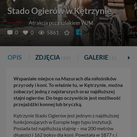
Stado Ogierów w Kętrzynie
Atrakcja poza szlakiem WJM
0
0
5861
OPIS
ZDJĘCIA
GALERIE
K
( 53 )
( 1 )
Wspaniałe miejsce na Mazurach dla miłośników
przyrody i koni. To właśnie tu, w Kętrzynie, można
zobaczyć jedną z najstarszych oraz najdłuższej
stajni ogierów. Do tego oczywiście jest możliwość
przejażdżki konnej lub bryczką.
Kętrzynie Stado Ogierów jest jednym z najdłuższej
funkcjonujących w Europie tego typu instytucji.
Posiada też najdłuższą stajnię – ma 200 metrów
długości i 162 boksy dla koni. Powstała w 1877 r. i