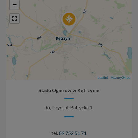
−
zrobić za Ciebie.
Dziękujemy, i życzmy miłego odkrywania Mazur na
nowo...
Leaflet
|
Mazury24.eu
Stado Ogierów w Kętrzynie
Kętrzyn, ul. Bałtycka 1
tel.
89 752 51 71