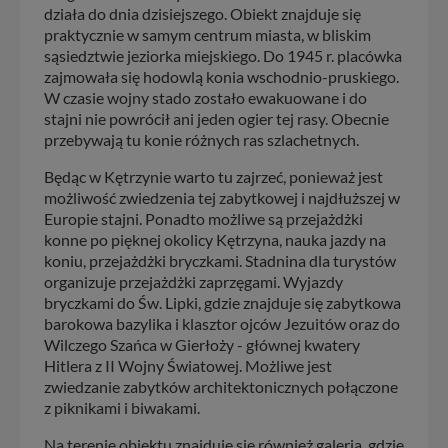
działa do dnia dzisiejszego. Obiekt znajduje się
praktycznie w samym centrum miasta, w bliskim
sąsiedztwie jeziorka miejskiego. Do 1945 r. placówka
zajmowała się hodowlą konia wschodnio-pruskiego.
W czasie wojny stado zostało ewakuowane i do
stajni nie powrócił ani jeden ogier tej rasy. Obecnie
przebywają tu konie różnych ras szlachetnych.
Będąc w Kętrzynie warto tu zajrzeć, ponieważ jest
możliwość zwiedzenia tej zabytkowej i najdłuższej w
Europie stajni. Ponadto możliwe są przejażdżki
konne po pięknej okolicy Kętrzyna, nauka jazdy na
koniu, przejażdżki bryczkami. Stadnina dla turystów
organizuje przejażdżki zaprzęgami. Wyjazdy
bryczkami do Św. Lipki, gdzie znajduje się zabytkowa
barokowa bazylika i klasztor ojców Jezuitów oraz do
Wilczego Szańca w Gierłoży - głównej kwatery
Hitlera z II Wojny Światowej. Możliwe jest
zwiedzanie zabytków architektonicznych połączone
z piknikami i biwakami.
Na terenie obiektu znajduje się również galeria, gdzie