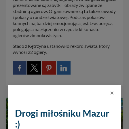
prezentowane są zabytki i obrazy związane ze
stadniną ogierów. Organizowane są tu także zawody
i pokazy o randze światowej. Podczas pokazów
konnych najbardziej emocjonująca jest tzw. poręcz,
polegająca na złączeniu w rzędzie kilkunastu
ogierów zimnokrwistych.
Stado z Kętrzyna ustanowiło rekord świata, który
wynosi 22 ogiery.
×
Drogi miłośniku Mazur
:)