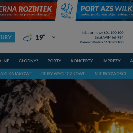
tel. alarmowy
601 100 100
°
19
ZURY
Giżycko
Szlak WJM tel.
984
Pomoc Wodna
513 090 100
ALNE
GŁODNY?
PORTY
KONCERTY
IMPREZY
A
LAKI KAJAKOWE
REJSY WYCIECZKOWE
MIEJSCOWOŚCI