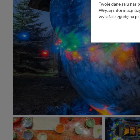
Twoje dane są u nas b
Więcej informacji uz
wyrażasz zgodę na pr
Nasz serwis nie wyk
Wyjątkiem jest sytua
kontaktowego, przekaz
zasadach i funkcjona
Administratorem Twoi
11-500 Giżycko. Może
W każdej chwili może
przetwarzania. Pamię
informacji zawartych
przypadkach nie może
Dziękujemy, i życzmy