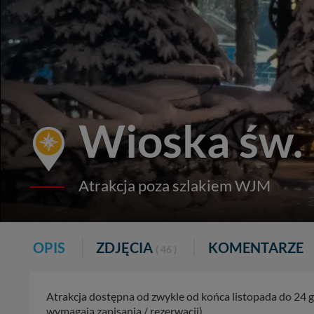
Wioska św.
Atrakcja poza szlakiem WJM
OPIS
ZDJĘCIA
KOMENTARZE
( 46 )
Atrakcja dostępna od zwykle od końca listopada do 24 g
wymagają zapisania / rezerwacji).