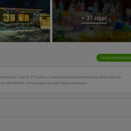
+ 33 zdjęć
DODAJ KOMENTAR
mentarzy i opinii. Prosimy o zamieszczanie komentarzy dotyczących
rne, obraźliwe, naruszające prawo będą usuwane.