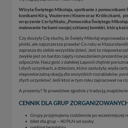
Wizyta Świętego Mikołaja, spotkanie z pomocnikami 
konikami Kirą, Vouterem i Kisem oraz Króliczkami, pi
wręczenie Certyfikatu „Pomocnika Świętego Mikołaja”
malowanie farbami swojej szklanej bombki, którą każd
Czy doszyły Cię słuchy, że Święty Mikołaj wyprowadza s
plotki, ale najszczersza prawda! Co roku w Mazuroland
zaprasza do siebie wszystkie dzieci. Jest to niepowtar
zwykle jest on bardzo zajęty rozwożeniem prezentów po 
odpocznie. Nasz gość z dalekiej Laponii chętnie poroz
i złych uczynkach, a dzieciom, które zasłużyły, wyda cert
niepowtarzalną okazją dla wszystkich rozrabiaków, poni
złych uczynków! Jeśli ktoś w tym roku zapracował na rózg
A prezenty? Te prawdziwe zgodnie z tradycją znajdzieci
CENNIK DLA GRUP ZORGANIZOWANYC
Grupy przyjmujemy codziennie po wcześniejszej re
bilet dla grup – 40 PLN od osoby
parking bezpłatny