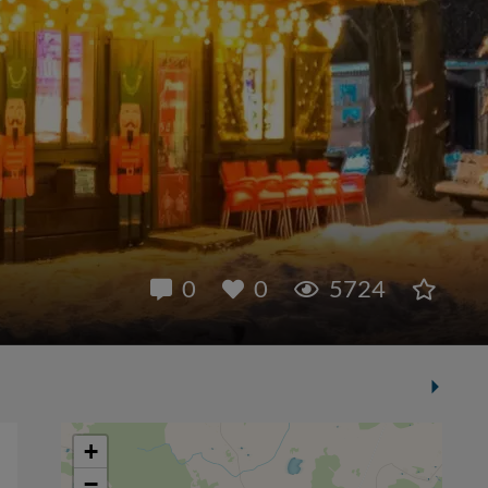
0
0
5724
+
−