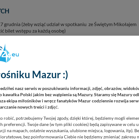
YCH
7 grudnia (żeby wziąć udział w spotkaniu ze Świętym Mikołajem
ić bilet wstępu za każdą osobę)
 434
N od osoby
ośniku Mazur :)
iedziłeś nasz serwis w poszukiwaniu informacji, zdjęć, obrazów, widok
 kawałka Polski jakim bez wątpienia są Mazury. Staramy się Mazury odk
za ekipa miłośników i wręcz fanatyków Mazur codziennie rozwija serwi
rczanie nowych treści i zdj
ęć.
o robić, potrzebujemy Twojej zgody, dzięki której, będziemy mogli eleme
 preferencji. Twoje dane (w tym pliki cookies) będą zapisywane w celu 
cji na mapach, ostatnie wyszukania, ulubione miejsca, logowania, itp). 
priorytetowe, bez poinformowania Ciebie nie będziemy zmieniać zakresu 