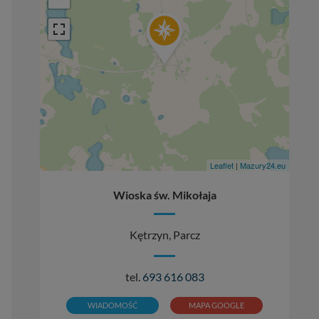
Leaflet
|
Mazury24.eu
Wioska św. Mikołaja
Kętrzyn, Parcz
tel.
693 616 083
WIADOMOŚĆ
MAPA GOOGLE