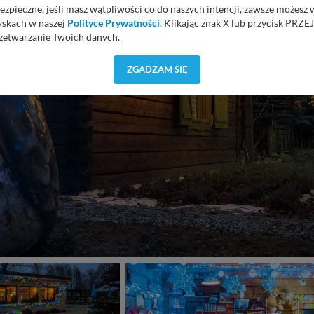
ezpieczne, jeśli masz wątpliwości co do naszych intencji, zawsze możesz
yskach w naszej
Polityce Prywatności
. Klikając znak X lub przycisk P
zetwarzanie Twoich danych.
orzystuje oraz nie udostępnia Twoich danych innym podmiotom oraz oso
ZGADZAM SIĘ
cja, gdy przekazanie Twoich danych jest elementem usługi (przekazanie d
anie danych w przypadku rezerwacji usług typu: nocleg, czartery, itp). W
lności serwisu w
Regulaminie Serwisu
.
ch danych jest: Agencja Reklamowa Kreacja Monika Borkowska, z siedzi
sz z nami skontaktować się za pośrednictwem tej
strony
.
sz: zażądać dostępu do swoich danych, zażądać ich poprawienia lub usuni
taj jednak, że nie zawsze jest możliwe techniczne zrealizowanie Twoich 
 w plikach cookies. Twoja przeglądarka umożliwia Ci skasowanie tych p
my tego zrobić za Ciebie.
 miłego odkrywania Mazur na nowo...