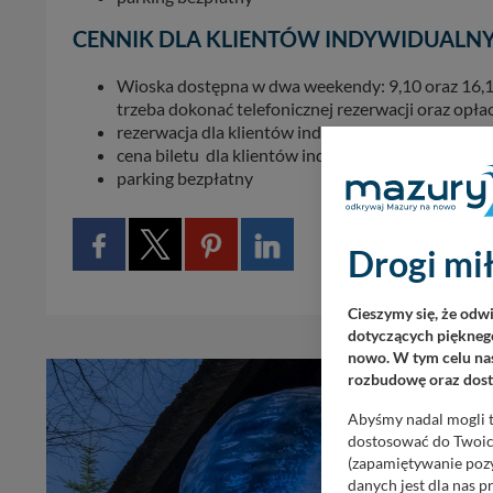
CENNIK DLA KLIENTÓW INDYWIDUALN
Wioska dostępna w dwa weekendy: 9,10 oraz 16,1
trzeba dokonać telefonicznej rezerwacji oraz opłac
rezerwacja dla klientów indywidualnych: 609 933
cena biletu dla klientów indywidualnych – 40 PL
parking bezpłatny
Drogi mił
Cieszymy się, że odw
dotyczących pięknego
nowo. W tym celu nas
rozbudowę oraz dosta
Abyśmy nadal mogli t
dostosować do Twoich
(zapamiętywanie pozy
danych jest dla nas 