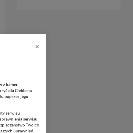
×
ów z kamer
ryć dla Ciebie na
s, poprzez jego
nty serwisu
usprawnienia serwisu
Bezpieczeństwo Twoich
naszych uprawnień.