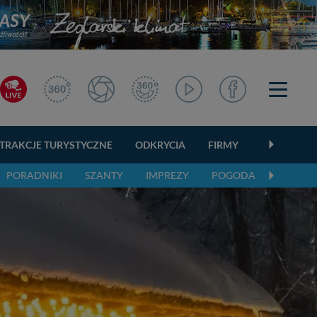
TRAKCJE TURYSTYCZNE
ODKRYCIA
FIRMY
OGŁOSZEN
PORADNIKI
SZANTY
IMPREZY
POGODA