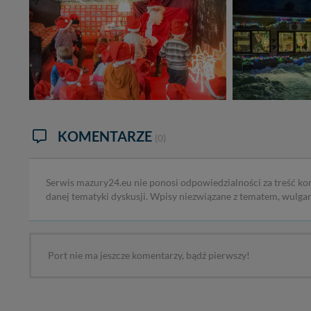
KOMENTARZE
(0)
Serwis mazury24.eu nie ponosi odpowiedzialności za treść ko
danej tematyki dyskusji. Wpisy niezwiązane z tematem, wulga
Port nie ma jeszcze komentarzy, bądź pierwszy!