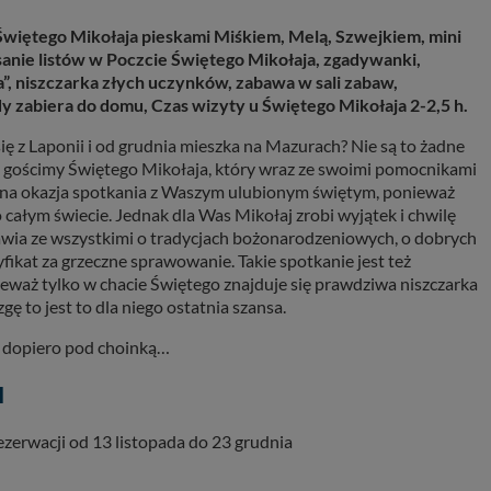
Świętego Mikołaja pieskami Miśkiem, Melą, Szwejkiem, mini
sanie listów w Poczcie Świętego Mikołaja, zgadywanki,
, niszczarka złych uczynków, zabawa w sali zabaw,
y zabiera do domu, Czas wizyty u Świętego Mikołaja 2-2,5 h.
ię z Laponii i od grudnia mieszka na Mazurach? Nie są to żadne
ii gościmy Świętego Mikołaja, który wraz ze swoimi pomocnikami
zalna okazja spotkania z Waszym ulubionym świętym, ponieważ
całym świecie. Jednak dla Was Mikołaj zrobi wyjątek i chwilę
mawia ze wszystkimi o tradycjach bożonarodzeniowych, o dobrych
yfikat za grzeczne sprawowanie. Takie spotkanie jest też
eważ tylko w chacie Świętego znajduje się prawdziwa niszczarka
ę to jest to dla niego ostatnia szansa.
e dopiero pod choinką…
H
zerwacji od 13 listopada do 23 grudnia