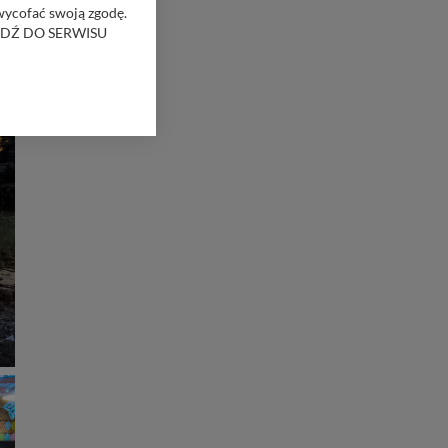
 wycofać swoją zgodę.
RZEJDŹ DO SERWISU
bom trzecim.
anych z formularza
ięcej informacji o
bą ul. Wiejska 17,
ęcia, zabronić ich
praw w odniesieniu do
lików - w pewnych