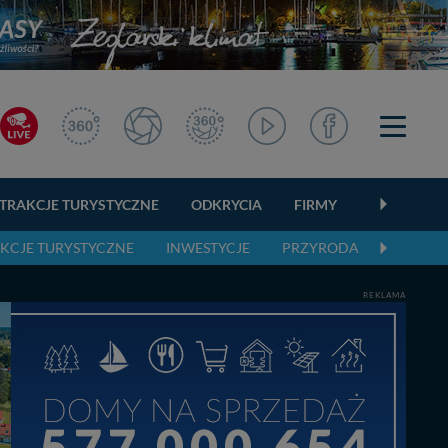
TRAKCJE TURYSTYCZNE
ODKRYCIA
FIRMY
OGŁOSZEN
KCJE TURYSTYCZNE
INWESTYCJE
PRZYRODA
AKTUAL
REKLAMA