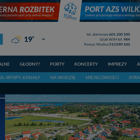
tel. alarmowy
601 100 100
°
19
Giżycko
Szlak WJM tel.
984
Pomoc Wodna
513 090 100
ALNE
GŁODNY?
PORTY
KONCERTY
IMPREZY
A
RA, WYSPY, KANAŁY
NA WODZIE
MIEJSCOWOŚCI
ATRA