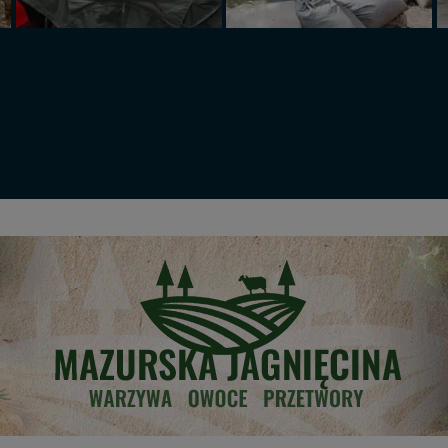
sz: zażądać dostępu do swoich danych, zażądać ich poprawienia lub usuni
taj jednak, że nie zawsze jest możliwe techniczne zrealizowanie Twoich 
 w plikach cookies. Twoja przeglądarka umożliwia Ci skasowanie tych p
my tego zrobić za Ciebie.
 miłego odkrywania Mazur na nowo...