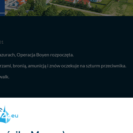
01
azurach, Operacja Boyen rozpoczęta.
zami, bronią, amunicją i znów oczekuje na szturm przeciwnika.
walk.