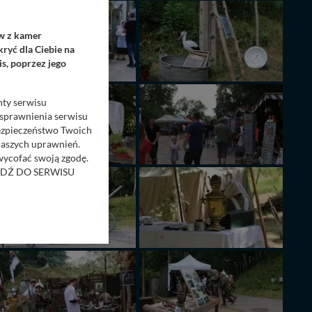
ów z kamer
ryć dla Ciebie na
s, poprzez jego
nty serwisu
usprawnienia serwisu
Bezpieczeństwo Twoich
naszych uprawnień.
 wycofać swoją zgodę.
RZEJDŹ DO SERWISU
bom trzecim.
anych z formularza
ięcej informacji o
bą ul. Wiejska 17,