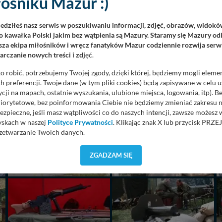
ośniku Mazur :)
iedziłeś nasz serwis w poszukiwaniu informacji, zdjęć, obrazów, widok
 kawałka Polski jakim bez wątpienia są Mazury. Staramy się Mazury odk
za ekipa miłośników i wręcz fanatyków Mazur codziennie rozwija serwi
rczanie nowych treści i zdj
ęć.
o robić, potrzebujemy Twojej zgody, dzięki której, będziemy mogli eleme
 preferencji. Twoje dane (w tym pliki cookies) będą zapisywane w celu 
cji na mapach, ostatnie wyszukania, ulubione miejsca, logowania, itp). 
priorytetowe, bez poinformowania Ciebie nie będziemy zmieniać zakresu 
ezpieczne, jeśli masz wątpliwości co do naszych intencji, zawsze możesz
yskach w naszej
Polityce Prywatności
. Klikając znak X lub przycisk P
zetwarzanie Twoich danych.
orzystuje oraz nie udostępnia Twoich danych innym podmiotom oraz oso
ZGADZAM SIĘ
cja, gdy przekazanie Twoich danych jest elementem usługi (przekazanie d
anie danych w przypadku rezerwacji usług typu: nocleg, czartery, itp). W
lności serwisu w
Regulaminie Serwisu
.
ch danych jest: Agencja Reklamowa Kreacja Monika Borkowska, z siedzi
sz z nami skontaktować się za pośrednictwem tej
strony
.