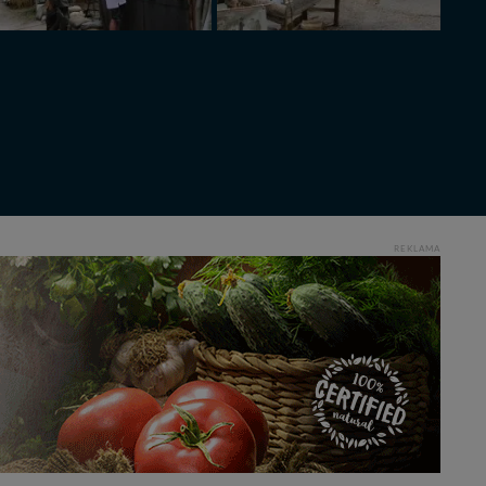
ęcia, zabronić ich
praw w odniesieniu do
lików - w pewnych
REKLAMA