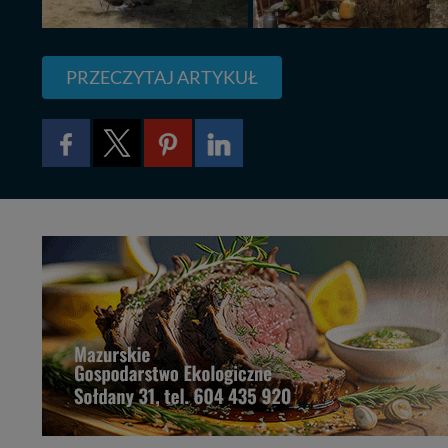
W każdej chwili może
przetwarzania. Pamię
informacji zawartych
przypadkach nie może
PRZECZYTAJ ARTYKUŁ
Dziękujemy, i życzmy