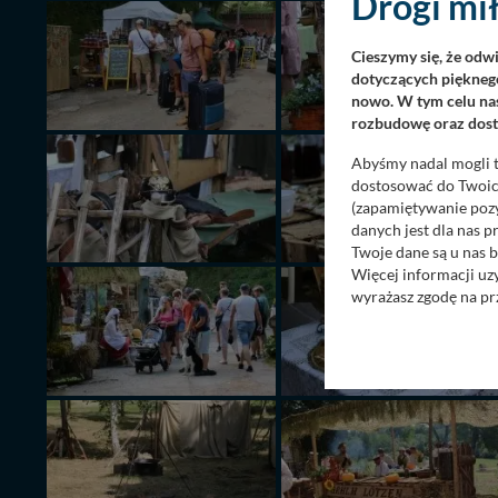
Drogi mił
Cieszymy się, że odw
dotyczących pięknego
nowo. W tym celu nas
rozbudowę oraz dosta
Abyśmy nadal mogli t
dostosować do Twoich
(zapamiętywanie pozy
danych jest dla nas 
Twoje dane są u nas b
Więcej informacji uz
wyrażasz zgodę na pr
Nasz serwis nie wyk
Wyjątkiem jest sytua
kontaktowego, przekaz
zasadach i funkcjona
Administratorem Twoi
11-500 Giżycko. Może