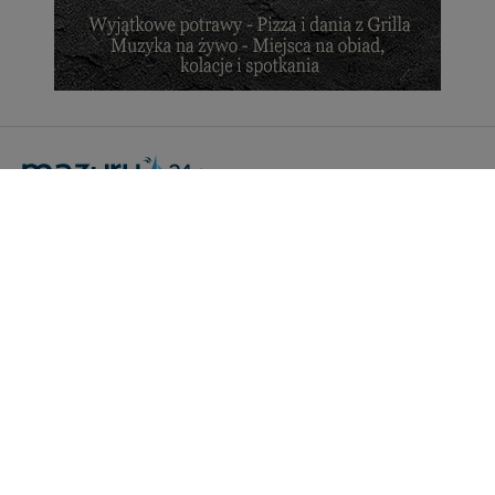
Portal Turystyczny mazury24.eu
tel. 608 490 111 (Info)
info@mazury24.eu - formularz kontaktowy.
Wydawca Kreacja, ul. Wiejska 17, 11-500 Giżycko
Informacje o serwisie
Patronaty medialne
Pliki do pobrania
Regulamin serwisu
Polityka prywatności
Kamery on-line a Rodo
Noclegi - współpraca
Czartery on-line - współpraca
Cennik serwisu mazury24.eu
Praca
Kontakt
Kredyt hipoteczny dla firm
mazury24.eu (c) 2018-2026. Wykorzystywanie materiałów, zdjęć zawartych na