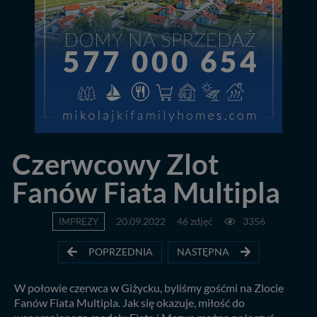
Czerwcowy Zlot
Fanów Fiata Multipla
IMPREZY
20.09.2022
46 zdjęć
3356
POPRZEDNIA
NASTĘPNA
W połowie czerwca w Giżycku, byliśmy gośćmi na Zlocie
Fanów Fiata Multipla. Jak się okazuje, miłość do