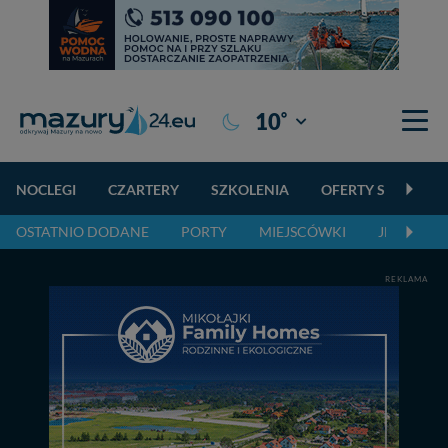
°
10
Giżycko
NOCLEGI
CZARTERY
SZKOLENIA
OFERTY SPECJALN
OSTATNIO DODANE
PORTY
MIEJSCÓWKI
JEZIORA,
REKLAMA