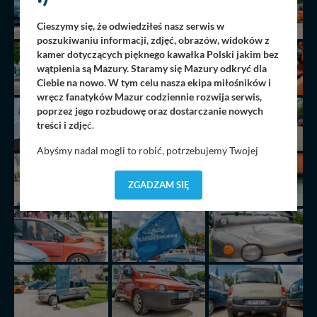
Cieszymy się, że odwiedziłeś nasz serwis w
poszukiwaniu informacji, zdjęć, obrazów, widoków z
kamer dotyczących pięknego kawałka Polski jakim bez
wątpienia są Mazury. Staramy się Mazury odkryć dla
Ciebie na nowo. W tym celu nasza ekipa miłośników i
wręcz fanatyków Mazur codziennie rozwija serwis,
poprzez jego rozbudowę oraz dostarczanie nowych
treści i zdj
ęć.
Abyśmy nadal mogli to robić, potrzebujemy Twojej
zgody, dzięki której, będziemy mogli elementy serwisu
dostosować do Twoich preferencji. Twoje dane (w tym
ZGADZAM SIĘ
pliki cookies) będą zapisywane w celu usprawnienia
serwisu (zapamiętywanie pozycji na mapach, ostatnie
wyszukania, ulubione miejsca, logowania, itp).
Bezpieczeństwo Twoich danych jest dla nas
priorytetowe, bez poinformowania Ciebie nie będziemy
zmieniać zakresu naszych uprawnień. Twoje dane są u
nas bezpieczne, jeśli masz wątpliwości co do naszych
intencji, zawsze możesz wycofać swoją zgodę. Więcej
informacji uzyskach w naszej
Polityce Prywatności
.