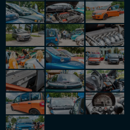
Klikając znak X lub przycisk PRZEJDŹ DO SERWISU
wyrażasz zgodę na przetwarzanie Twoich danych.
Nasz serwis nie wykorzystuje oraz nie udostępnia
Twoich danych innym podmiotom oraz osobom
trzecim. Wyjątkiem jest sytuacja, gdy przekazanie
Twoich danych jest elementem usługi (przekazanie
danych z formularza kontaktowego, przekazanie danych
w przypadku rezerwacji usług typu: nocleg, czartery,
itp). Więcej informacji o zasadach i funkcjonalności
serwisu w
Regulaminie Serwisu
.
Administratorem Twoich danych jest: Agencja
Reklamowa Kreacja Monika Borkowska, z siedzibą ul.
Wiejska 17, 11-500 Giżycko. Możesz z nami
skontaktować się za pośrednictwem tej
strony
.
W każdej chwili możesz: zażądać dostępu do swoich
danych, zażądać ich poprawienia lub usunięcia,
zabronić ich przetwarzania. Pamiętaj jednak, że nie
zawsze jest możliwe techniczne zrealizowanie Twoich
praw w odniesieniu do informacji zawartych w plikach
cookies. Twoja przeglądarka umożliwia Ci skasowanie