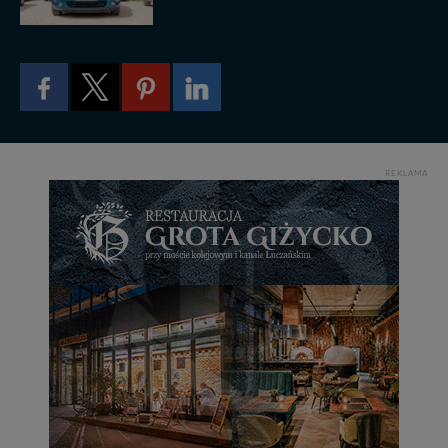
tych plików - w pewnych przypadkach nie możemy tego
zrobić za Ciebie.
Dziękujemy, i życzmy miłego odkrywania Mazur na
nowo...
REKLAMA