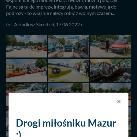
wspomnianego modelu Fiata i Mazur, można połączyć.
Fajne są takie imprezy, integrują, bawią, motywują do
podróży - to właśnie należy robić z wolnym czasem...
fot. Arkadiusz Skrodzki, 17.06.2022 r.
×
Drogi miłośniku Mazur
:)