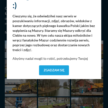
:)
Ciężki sprzęt budowlany wjechał już na nabrzeża Kanału
Łuczańskiego. Zaczęły się prace modernizacyjne na tym
Cieszymy się, że odwiedziłeś nasz serwis w
obiekcie, które potrwają przynajmniej do końca bieżącego
poszukiwaniu informacji, zdjęć, obrazów, widoków z
roku.
kamer dotyczących pięknego kawałka Polski jakim bez
wątpienia są Mazury. Staramy się Mazury odkryć dla
fot. mazury24.eu
Ciebie na nowo. W tym celu nasza ekipa miłośników i
wręcz fanatyków Mazur codziennie rozwija serwis,
poprzez jego rozbudowę oraz dostarczanie nowych
treści i zdj
ęć.
Abyśmy nadal mogli to robić, potrzebujemy Twojej
zgody, dzięki której, będziemy mogli elementy serwisu
dostosować do Twoich preferencji. Twoje dane (w tym
ZGADZAM SIĘ
pliki cookies) będą zapisywane w celu usprawnienia
serwisu (zapamiętywanie pozycji na mapach, ostatnie
wyszukania, ulubione miejsca, logowania, itp).
Bezpieczeństwo Twoich danych jest dla nas
priorytetowe, bez poinformowania Ciebie nie będziemy
zmieniać zakresu naszych uprawnień. Twoje dane są u
nas bezpieczne, jeśli masz wątpliwości co do naszych
intencji, zawsze możesz wycofać swoją zgodę. Więcej