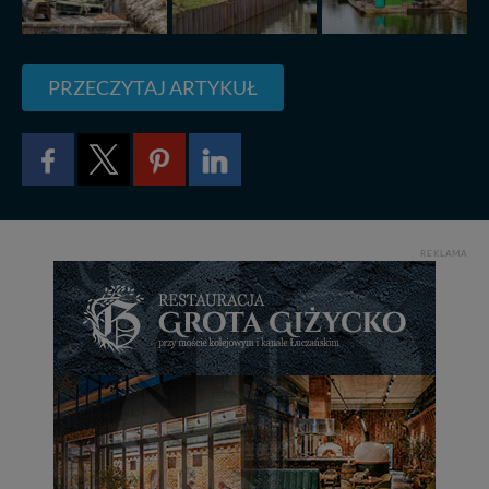
informacji uzyskach w naszej
Polityce Prywatności
.
Klikając znak X lub przycisk PRZEJDŹ DO SERWISU
wyrażasz zgodę na przetwarzanie Twoich danych.
PRZECZYTAJ ARTYKUŁ
Nasz serwis nie wykorzystuje oraz nie udostępnia
Twoich danych innym podmiotom oraz osobom
trzecim. Wyjątkiem jest sytuacja, gdy przekazanie
Twoich danych jest elementem usługi (przekazanie
danych z formularza kontaktowego, przekazanie danych
w przypadku rezerwacji usług typu: nocleg, czartery,
itp). Więcej informacji o zasadach i funkcjonalności
serwisu w
Regulaminie Serwisu
.
REKLAMA
Administratorem Twoich danych jest: Agencja
Reklamowa Kreacja Monika Borkowska, z siedzibą ul.
Wiejska 17, 11-500 Giżycko. Możesz z nami
skontaktować się za pośrednictwem tej
strony
.
W każdej chwili możesz: zażądać dostępu do swoich
danych, zażądać ich poprawienia lub usunięcia,
zabronić ich przetwarzania. Pamiętaj jednak, że nie
zawsze jest możliwe techniczne zrealizowanie Twoich
praw w odniesieniu do informacji zawartych w plikach