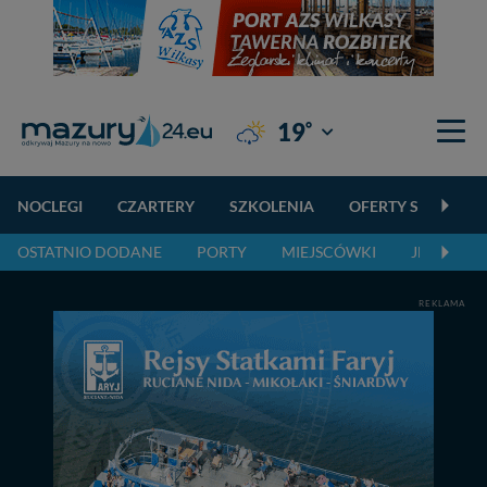
°
19
Giżycko
NOCLEGI
CZARTERY
SZKOLENIA
OFERTY SPECJALN
OSTATNIO DODANE
PORTY
MIEJSCÓWKI
JEZIORA,
REKLAMA