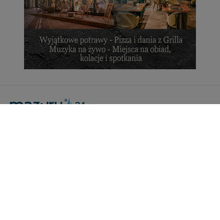
cookies. Twoja przeglądarka umożliwia Ci skasowanie
tych plików - w pewnych przypadkach nie możemy tego
zrobić za Ciebie.
Dziękujemy, i życzmy miłego odkrywania Mazur na
nowo...
Portal Turystyczny mazury24.eu
tel. 608 490 111 (Info)
info@mazury24.eu - formularz kontaktowy.
Wydawca Kreacja, ul. Wiejska 17, 11-500 Giżycko
Informacje o serwisie
Patronaty medialne
Pliki do pobrania
Regulamin serwisu
Polityka prywatności
Kamery on-line a Rodo
Noclegi - współpraca
Czartery on-line - współpraca
Cennik serwisu mazury24.eu
Praca
Kontakt