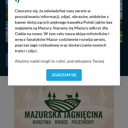
Cieszymy się, że odwiedziłeś nasz serwis w
poszukiwaniu informacji, zdjęć, obrazów, widoków z
kamer dotyczących pięknego kawałka Polski jakim bez
wątpienia są Mazury. Staramy się Mazury odkryć dla
Ciebie na nowo. W tym celu nasza ekipa miłośników i
wręcz fanatyków Mazur codziennie rozwija serwis,
poprzez jego rozbudowę oraz dostarczanie nowych
treści i zdj
ęć.
Abyśmy nadal mogli to robić, potrzebujemy Twojej
zgody, dzięki której, będziemy mogli elementy serwisu
dostosować do Twoich preferencji. Twoje dane (w tym
ZGADZAM SIĘ
pliki cookies) będą zapisywane w celu usprawnienia
serwisu (zapamiętywanie pozycji na mapach, ostatnie
REKLAMA
wyszukania, ulubione miejsca, logowania, itp).
Bezpieczeństwo Twoich danych jest dla nas
priorytetowe, bez poinformowania Ciebie nie będziemy
zmieniać zakresu naszych uprawnień. Twoje dane są u
nas bezpieczne, jeśli masz wątpliwości co do naszych
intencji, zawsze możesz wycofać swoją zgodę. Więcej
informacji uzyskach w naszej
Polityce Prywatności
.