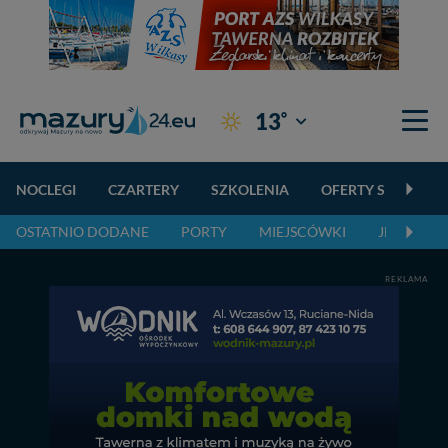
°
13
Giżycko
NOCLEGI
CZARTERY
SZKOLENIA
OFERTY SPECJALN
OSTATNIO DODANE
PORTY
MIEJSCÓWKI
JEZIORA,
REKLAMA