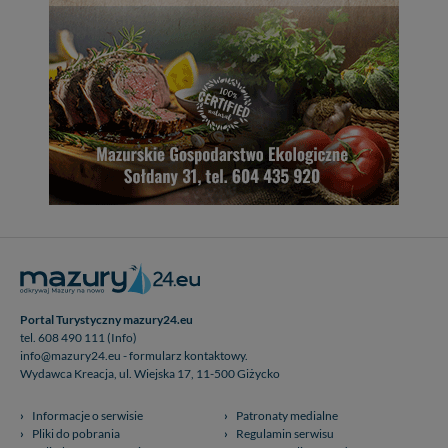
Klikając znak X lub przycisk PRZEJDŹ DO SERWISU
wyrażasz zgodę na przetwarzanie Twoich danych.
Nasz serwis nie wykorzystuje oraz nie udostępnia
Twoich danych innym podmiotom oraz osobom
trzecim. Wyjątkiem jest sytuacja, gdy przekazanie
Twoich danych jest elementem usługi (przekazanie
danych z formularza kontaktowego, przekazanie danych
w przypadku rezerwacji usług typu: nocleg, czartery,
itp). Więcej informacji o zasadach i funkcjonalności
serwisu w
Regulaminie Serwisu
.
Administratorem Twoich danych jest: Agencja
Reklamowa Kreacja Monika Borkowska, z siedzibą ul.
Wiejska 17, 11-500 Giżycko. Możesz z nami
skontaktować się za pośrednictwem tej
strony
.
Portal Turystyczny mazury24.eu
W każdej chwili możesz: zażądać dostępu do swoich
tel. 608 490 111 (Info)
danych, zażądać ich poprawienia lub usunięcia,
info@mazury24.eu - formularz kontaktowy.
zabronić ich przetwarzania. Pamiętaj jednak, że nie
Wydawca Kreacja, ul. Wiejska 17, 11-500 Giżycko
zawsze jest możliwe techniczne zrealizowanie Twoich
praw w odniesieniu do informacji zawartych w plikach
Informacje o serwisie
Patronaty medialne
cookies. Twoja przeglądarka umożliwia Ci skasowanie
Pliki do pobrania
Regulamin serwisu