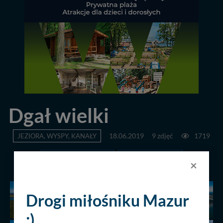
Dgał wielki
JEZIORA, WYSPY, KANAŁY
18.06.2019
9 zdjęć
1719
POPRZEDNIA
NASTĘPNA
×
Drogi miłośniku Mazur
:)