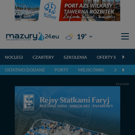
°
19
Giżycko
NOCLEGI
CZARTERY
SZKOLENIA
OFERTY SPECJALN
OSTATNIO DODANE
PORTY
MIEJSCÓWKI
JEZIORA,
REKLAMA