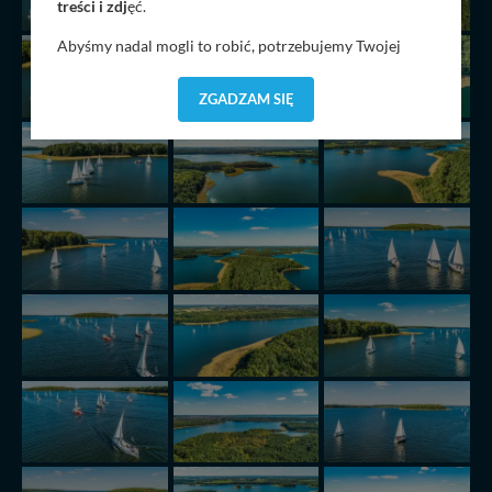
treści i zdj
ęć.
Abyśmy nadal mogli to robić, potrzebujemy Twojej
zgody, dzięki której, będziemy mogli elementy serwisu
dostosować do Twoich preferencji. Twoje dane (w tym
ZGADZAM SIĘ
pliki cookies) będą zapisywane w celu usprawnienia
serwisu (zapamiętywanie pozycji na mapach, ostatnie
wyszukania, ulubione miejsca, logowania, itp).
Bezpieczeństwo Twoich danych jest dla nas
priorytetowe, bez poinformowania Ciebie nie będziemy
zmieniać zakresu naszych uprawnień. Twoje dane są u
nas bezpieczne, jeśli masz wątpliwości co do naszych
intencji, zawsze możesz wycofać swoją zgodę. Więcej
informacji uzyskach w naszej
Polityce Prywatności
.
Klikając znak X lub przycisk PRZEJDŹ DO SERWISU
wyrażasz zgodę na przetwarzanie Twoich danych.
Nasz serwis nie wykorzystuje oraz nie udostępnia
Twoich danych innym podmiotom oraz osobom
trzecim. Wyjątkiem jest sytuacja, gdy przekazanie
Twoich danych jest elementem usługi (przekazanie
danych z formularza kontaktowego, przekazanie danych
w przypadku rezerwacji usług typu: nocleg, czartery,