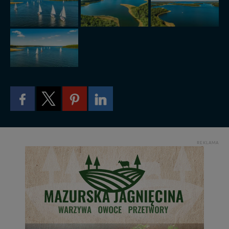
itp). Więcej informacji o zasadach i funkcjonalności
serwisu w
Regulaminie Serwisu
.
Administratorem Twoich danych jest: Agencja
Reklamowa Kreacja Monika Borkowska, z siedzibą ul.
Wiejska 17, 11-500 Giżycko. Możesz z nami
skontaktować się za pośrednictwem tej
strony
.
W każdej chwili możesz: zażądać dostępu do swoich
danych, zażądać ich poprawienia lub usunięcia,
zabronić ich przetwarzania. Pamiętaj jednak, że nie
zawsze jest możliwe techniczne zrealizowanie Twoich
praw w odniesieniu do informacji zawartych w plikach
cookies. Twoja przeglądarka umożliwia Ci skasowanie
REKLAMA
tych plików - w pewnych przypadkach nie możemy tego
zrobić za Ciebie.
Dziękujemy, i życzmy miłego odkrywania Mazur na
nowo...