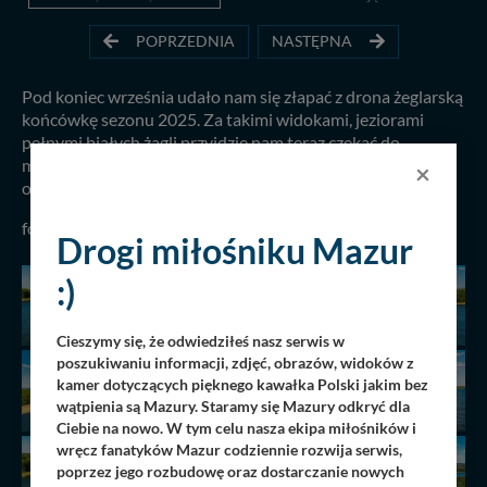
POPRZEDNIA
NASTĘPNA
Pod koniec września udało nam się złapać z drona żeglarską
końcówkę sezonu 2025. Za takimi widokami, jeziorami
pełnymi białych żagli przyjdzie nam teraz czekać do
majówki 2026. Nacieszmy wzrok jeziorem Kisajno w
×
okolicach Giżycka i Pięknej Góry...
fot. Artur Borkowski, 26.09.2025 r.
Drogi miłośniku Mazur
:)
Cieszymy się, że odwiedziłeś nasz serwis w
poszukiwaniu informacji, zdjęć, obrazów, widoków z
kamer dotyczących pięknego kawałka Polski jakim bez
wątpienia są Mazury. Staramy się Mazury odkryć dla
Ciebie na nowo. W tym celu nasza ekipa miłośników i
wręcz fanatyków Mazur codziennie rozwija serwis,
poprzez jego rozbudowę oraz dostarczanie nowych