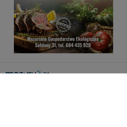
Portal Turystyczny mazury24.eu
tel. 608 490 111 (Info)
info@mazury24.eu - formularz kontaktowy.
Wydawca Kreacja, ul. Wiejska 17, 11-500 Giżycko
Informacje o serwisie
Patronaty medialne
Pliki do pobrania
Regulamin serwisu
Polityka prywatności
Kamery on-line a Rodo