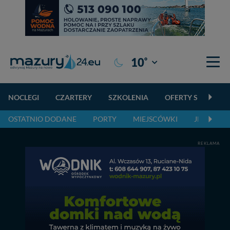
°
10
Giżycko
NOCLEGI
CZARTERY
SZKOLENIA
OFERTY SPECJALN
OSTATNIO DODANE
PORTY
MIEJSCÓWKI
JEZIORA,
REKLAMA