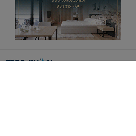
Portal Turystyczny mazury24.eu
tel. 608 490 111 (Info)
info@mazury24.eu - formularz kontaktowy.
Wydawca Kreacja, ul. Wiejska 17, 11-500 Giżycko
Informacje o serwisie
Patronaty medialne
Pliki do pobrania
Regulamin serwisu
Polityka prywatności
Kamery on-line a Rodo
Noclegi - współpraca
Czartery on-line - współpraca
Cennik serwisu mazury24.eu
Praca
Kontakt