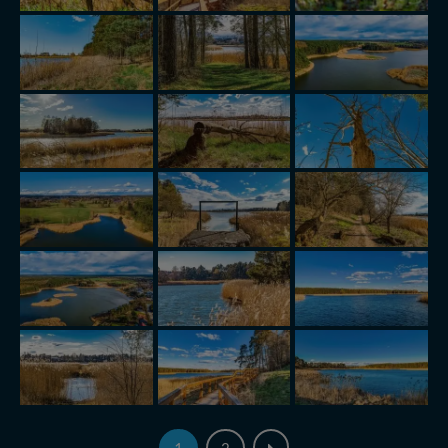
serwisu w
Regulaminie Serwisu
.
Administratorem Twoich danych jest: Agencja
Reklamowa Kreacja Monika Borkowska, z siedzibą ul.
Wiejska 17, 11-500 Giżycko. Możesz z nami
skontaktować się za pośrednictwem tej
strony
.
W każdej chwili możesz: zażądać dostępu do swoich
danych, zażądać ich poprawienia lub usunięcia,
zabronić ich przetwarzania. Pamiętaj jednak, że nie
zawsze jest możliwe techniczne zrealizowanie Twoich
praw w odniesieniu do informacji zawartych w plikach
cookies. Twoja przeglądarka umożliwia Ci skasowanie
tych plików - w pewnych przypadkach nie możemy tego
zrobić za Ciebie.
Dziękujemy, i życzmy miłego odkrywania Mazur na
nowo...
1
2