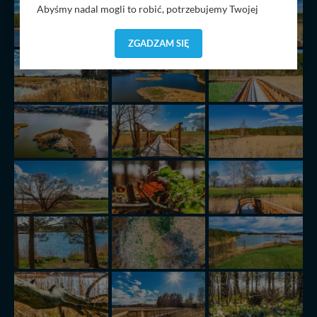
Abyśmy nadal mogli to robić, potrzebujemy Twojej
zgody, dzięki której, będziemy mogli elementy serwisu
dostosować do Twoich preferencji. Twoje dane (w tym
ZGADZAM SIĘ
pliki cookies) będą zapisywane w celu usprawnienia
serwisu (zapamiętywanie pozycji na mapach, ostatnie
wyszukania, ulubione miejsca, logowania, itp).
Bezpieczeństwo Twoich danych jest dla nas
priorytetowe, bez poinformowania Ciebie nie będziemy
zmieniać zakresu naszych uprawnień. Twoje dane są u
nas bezpieczne, jeśli masz wątpliwości co do naszych
intencji, zawsze możesz wycofać swoją zgodę. Więcej
informacji uzyskach w naszej
Polityce Prywatności
.
Klikając znak X lub przycisk PRZEJDŹ DO SERWISU
wyrażasz zgodę na przetwarzanie Twoich danych.
Nasz serwis nie wykorzystuje oraz nie udostępnia
Twoich danych innym podmiotom oraz osobom
trzecim. Wyjątkiem jest sytuacja, gdy przekazanie
Twoich danych jest elementem usługi (przekazanie
danych z formularza kontaktowego, przekazanie danych
w przypadku rezerwacji usług typu: nocleg, czartery,
itp). Więcej informacji o zasadach i funkcjonalności