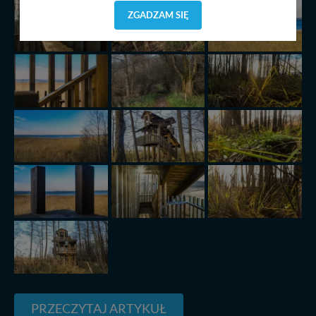
dostosować do Twoich preferencji. Twoje dane (w tym
ZGADZAM SIĘ
pliki cookies) będą zapisywane w celu usprawnienia
serwisu (zapamiętywanie pozycji na mapach, ostatnie
wyszukania, ulubione miejsca, logowania, itp).
Bezpieczeństwo Twoich danych jest dla nas
priorytetowe, bez poinformowania Ciebie nie będziemy
zmieniać zakresu naszych uprawnień. Twoje dane są u
nas bezpieczne, jeśli masz wątpliwości co do naszych
intencji, zawsze możesz wycofać swoją zgodę. Więcej
informacji uzyskach w naszej
Polityce Prywatności
.
Klikając znak X lub przycisk PRZEJDŹ DO SERWISU
wyrażasz zgodę na przetwarzanie Twoich danych.
Nasz serwis nie wykorzystuje oraz nie udostępnia
Twoich danych innym podmiotom oraz osobom
trzecim. Wyjątkiem jest sytuacja, gdy przekazanie
Twoich danych jest elementem usługi (przekazanie
danych z formularza kontaktowego, przekazanie danych
w przypadku rezerwacji usług typu: nocleg, czartery,
itp). Więcej informacji o zasadach i funkcjonalności
serwisu w
Regulaminie Serwisu
.
PRZECZYTAJ ARTYKUŁ
Administratorem Twoich danych jest: Agencja