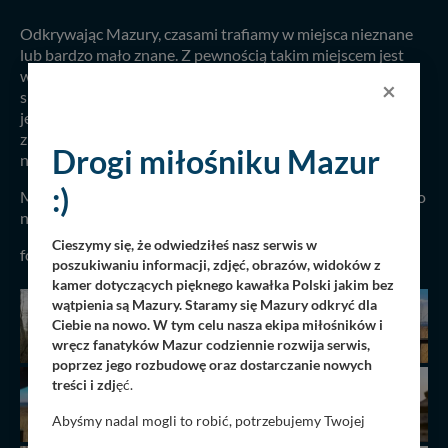
Odkrywając Mazury, czasami trafiamy w miejsca nieznane
lub bardzo mało znane. Z pewnością takim miejscem jest
wieża widokowa nad jeziorem Łuknajno, skąd rozpościera
×
się piękny widok na samo jezioro i okoliczny rezerwat. Na
jeziorze, które jest zamknięte dla turystów i wodniaków
znajduję się największa w Europie kolonia łabędzia
Drogi miłośniku Mazur
niemego...
:)
Musimy to miejsce koniecznie odwiedzić latem i dodać je do
naszej bazy turystycznej Mazur...
Cieszymy się, że odwiedziłeś nasz serwis w
fot. Arkadiusz Skrodzki, 07.12.2020 r.
poszukiwaniu informacji, zdjęć, obrazów, widoków z
kamer dotyczących pięknego kawałka Polski jakim bez
wątpienia są Mazury. Staramy się Mazury odkryć dla
Ciebie na nowo. W tym celu nasza ekipa miłośników i
wręcz fanatyków Mazur codziennie rozwija serwis,
poprzez jego rozbudowę oraz dostarczanie nowych
treści i zdj
ęć.
Abyśmy nadal mogli to robić, potrzebujemy Twojej
zgody, dzięki której, będziemy mogli elementy serwisu