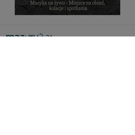
Portal Turystyczny mazury24.eu
tel. 608 490 111 (Info)
info@mazury24.eu - formularz kontaktowy.
Wydawca Kreacja, ul. Wiejska 17, 11-500 Giżycko
Informacje o serwisie
Patronaty medialne
Pliki do pobrania
Regulamin serwisu
Polityka prywatności
Kamery on-line a Rodo
Noclegi - współpraca
Czartery on-line - współpraca
Cennik serwisu mazury24.eu
Praca
Kontakt
Kredyt hipoteczny dla firm
mazury24.eu (c) 2018-2026. Wykorzystywanie materiałów, zdjęć zawartych na
stronie możliwe po otrzymaniu odpowiedniej zgody!.