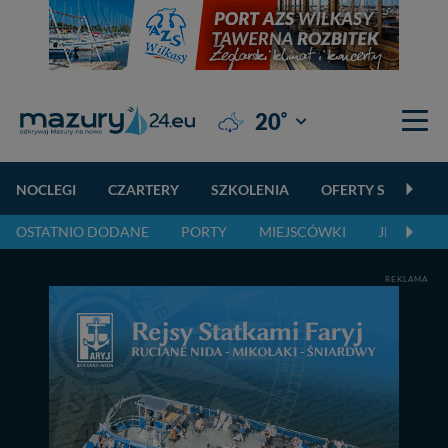
°
20
Giżycko
NOCLEGI
CZARTERY
SZKOLENIA
OFERTY SPECJALN
OSTATNIO DODANE
PORTY
MIEJSCÓWKI
JEZIORA,
REKLAMA