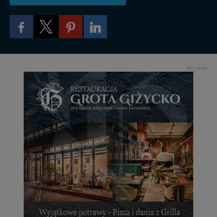
Reklamowa Kreacja Monika Borkowska, z siedzibą ul.
Wiejska 17, 11-500 Giżycko. Możesz z nami
skontaktować się za pośrednictwem tej
strony
.
W każdej chwili możesz: zażądać dostępu do swoich
danych, zażądać ich poprawienia lub usunięcia,
zabronić ich przetwarzania. Pamiętaj jednak, że nie
REKLAMA
zawsze jest możliwe techniczne zrealizowanie Twoich
praw w odniesieniu do informacji zawartych w plikach
cookies. Twoja przeglądarka umożliwia Ci skasowanie
tych plików - w pewnych przypadkach nie możemy tego
zrobić za Ciebie.
Dziękujemy, i życzmy miłego odkrywania Mazur na
nowo...