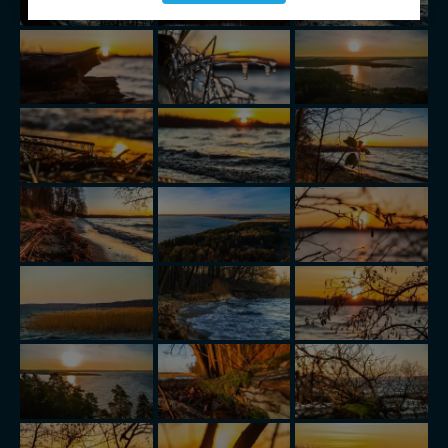
serwisu (zapamiętywanie pozycji na mapach, ostatnie
wyszukania, ulubione miejsca, logowania, itp).
Bezpieczeństwo Twoich danych jest dla nas
priorytetowe, bez poinformowania Ciebie nie będziemy
zmieniać zakresu naszych uprawnień. Twoje dane są u
nas bezpieczne, jeśli masz wątpliwości co do naszych
intencji, zawsze możesz wycofać swoją zgodę. Więcej
informacji uzyskach w naszej
Polityce Prywatności
.
Klikając znak X lub przycisk PRZEJDŹ DO SERWISU
wyrażasz zgodę na przetwarzanie Twoich danych.
Nasz serwis nie wykorzystuje oraz nie udostępnia
Twoich danych innym podmiotom oraz osobom
trzecim. Wyjątkiem jest sytuacja, gdy przekazanie
Twoich danych jest elementem usługi (przekazanie
danych z formularza kontaktowego, przekazanie danych
w przypadku rezerwacji usług typu: nocleg, czartery,
itp). Więcej informacji o zasadach i funkcjonalności
serwisu w
Regulaminie Serwisu
.
Administratorem Twoich danych jest: Agencja
Reklamowa Kreacja Monika Borkowska, z siedzibą ul.
Wiejska 17, 11-500 Giżycko. Możesz z nami