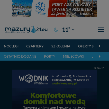
°
11
Giżycko
NOCLEGI
CZARTERY
SZKOLENIA
OFERTY SPECJALN
OSTATNIO DODANE
PORTY
MIEJSCÓWKI
JEZIORA,
REKLAMA