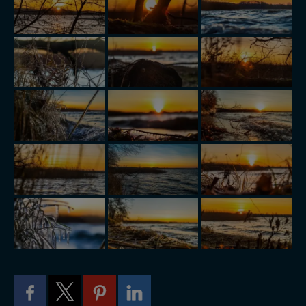
skontaktować się za pośrednictwem tej
strony
.
W każdej chwili możesz: zażądać dostępu do swoich
danych, zażądać ich poprawienia lub usunięcia,
zabronić ich przetwarzania. Pamiętaj jednak, że nie
zawsze jest możliwe techniczne zrealizowanie Twoich
praw w odniesieniu do informacji zawartych w plikach
cookies. Twoja przeglądarka umożliwia Ci skasowanie
tych plików - w pewnych przypadkach nie możemy tego
zrobić za Ciebie.
Dziękujemy, i życzmy miłego odkrywania Mazur na
nowo...