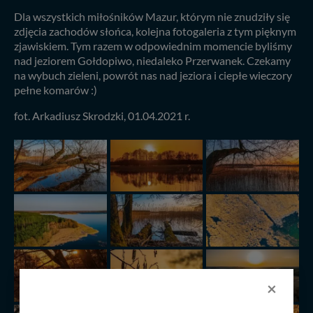
Dla wszystkich miłośników Mazur, którym nie znudziły się
zdjęcia zachodów słońca, kolejna fotogaleria z tym pięknym
zjawiskiem. Tym razem w odpowiednim momencie byliśmy
nad jeziorem Gołdopiwo, niedaleko Przerwanek. Czekamy
na wybuch zieleni, powrót nas nad jeziora i ciepłe wieczory
pełne komarów :)
fot. Arkadiusz Skrodzki, 01.04.2021 r.
×