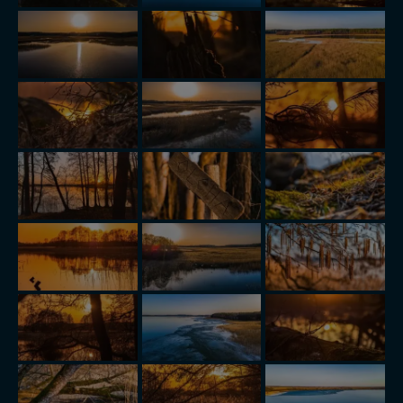
zmieniać zakresu naszych uprawnień. Twoje dane są u
nas bezpieczne, jeśli masz wątpliwości co do naszych
intencji, zawsze możesz wycofać swoją zgodę. Więcej
informacji uzyskach w naszej
Polityce Prywatności
.
Klikając znak X lub przycisk PRZEJDŹ DO SERWISU
wyrażasz zgodę na przetwarzanie Twoich danych.
Nasz serwis nie wykorzystuje oraz nie udostępnia
Twoich danych innym podmiotom oraz osobom
trzecim. Wyjątkiem jest sytuacja, gdy przekazanie
Twoich danych jest elementem usługi (przekazanie
danych z formularza kontaktowego, przekazanie danych
w przypadku rezerwacji usług typu: nocleg, czartery,
itp). Więcej informacji o zasadach i funkcjonalności
serwisu w
Regulaminie Serwisu
.
Administratorem Twoich danych jest: Agencja
Reklamowa Kreacja Monika Borkowska, z siedzibą ul.
Wiejska 17, 11-500 Giżycko. Możesz z nami
skontaktować się za pośrednictwem tej
strony
.
W każdej chwili możesz: zażądać dostępu do swoich
danych, zażądać ich poprawienia lub usunięcia,