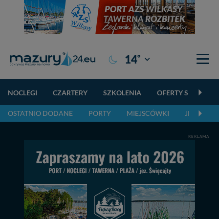
°
14
Giżycko
NOCLEGI
CZARTERY
SZKOLENIA
OFERTY SPECJALN
OSTATNIO DODANE
PORTY
MIEJSCÓWKI
JEZIORA,
REKLAMA