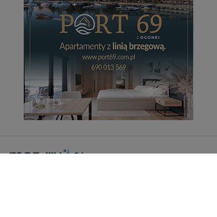
Portal Turystyczny mazury24.eu
tel. 608 490 111 (Info)
info@mazury24.eu - formularz kontaktowy.
Wydawca Kreacja, ul. Wiejska 17, 11-500 Giżycko