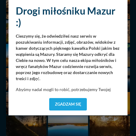
Drogi miłośniku Mazur
:)
Cieszymy się, że odwiedziłeś nasz serwis w
poszukiwaniu informacji, zdjęć, obrazów, widoków z
kamer dotyczących pięknego kawałka Polski jakim bez
wątpienia są Mazury. Staramy się Mazury odkryć dla
Ciebie na nowo. W tym celu nasza ekipa miłośników i
wręcz fanatyków Mazur codziennie rozwija serwis,
poprzez jego rozbudowę oraz dostarczanie nowych
treści i zdj
ęć.
Abyśmy nadal mogli to robić, potrzebujemy Twojej
zgody, dzięki której, będziemy mogli elementy serwisu
dostosować do Twoich preferencji. Twoje dane (w tym
ZGADZAM SIĘ
pliki cookies) będą zapisywane w celu usprawnienia
serwisu (zapamiętywanie pozycji na mapach, ostatnie
wyszukania, ulubione miejsca, logowania, itp).
Bezpieczeństwo Twoich danych jest dla nas
priorytetowe, bez poinformowania Ciebie nie będziemy