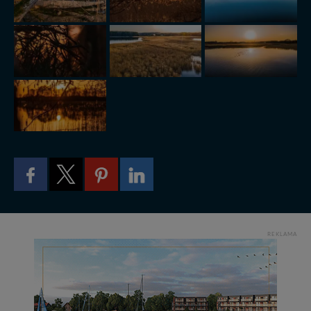
zabronić ich przetwarzania. Pamiętaj jednak, że nie
zawsze jest możliwe techniczne zrealizowanie Twoich
praw w odniesieniu do informacji zawartych w plikach
cookies. Twoja przeglądarka umożliwia Ci skasowanie
tych plików - w pewnych przypadkach nie możemy tego
zrobić za Ciebie.
Dziękujemy, i życzmy miłego odkrywania Mazur na
nowo...
REKLAMA