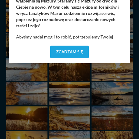
wątpienia są Mazury. Staramy się Mazury odkryć dla
Ciebie na nowo. W tym celu nasza ekipa miłośników i
wręcz fanatyków Mazur codziennie rozwija serwis,
poprzez jego rozbudowę oraz dostarczanie nowych
treści i zdj
ęć.
Abyśmy nadal mogli to robić, potrzebujemy Twojej
zgody, dzięki której, będziemy mogli elementy serwisu
dostosować do Twoich preferencji. Twoje dane (w tym
ZGADZAM SIĘ
pliki cookies) będą zapisywane w celu usprawnienia
serwisu (zapamiętywanie pozycji na mapach, ostatnie
wyszukania, ulubione miejsca, logowania, itp).
Bezpieczeństwo Twoich danych jest dla nas
priorytetowe, bez poinformowania Ciebie nie będziemy
zmieniać zakresu naszych uprawnień. Twoje dane są u
nas bezpieczne, jeśli masz wątpliwości co do naszych
intencji, zawsze możesz wycofać swoją zgodę. Więcej
informacji uzyskach w naszej
Polityce Prywatności
.
Klikając znak X lub przycisk PRZEJDŹ DO SERWISU
wyrażasz zgodę na przetwarzanie Twoich danych.
Nasz serwis nie wykorzystuje oraz nie udostępnia
Twoich danych innym podmiotom oraz osobom