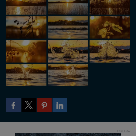
trzecim. Wyjątkiem jest sytuacja, gdy przekazanie
Twoich danych jest elementem usługi (przekazanie
danych z formularza kontaktowego, przekazanie danych
w przypadku rezerwacji usług typu: nocleg, czartery,
itp). Więcej informacji o zasadach i funkcjonalności
serwisu w
Regulaminie Serwisu
.
Administratorem Twoich danych jest: Agencja
Reklamowa Kreacja Monika Borkowska, z siedzibą ul.
Wiejska 17, 11-500 Giżycko. Możesz z nami
skontaktować się za pośrednictwem tej
strony
.
W każdej chwili możesz: zażądać dostępu do swoich
danych, zażądać ich poprawienia lub usunięcia,
zabronić ich przetwarzania. Pamiętaj jednak, że nie
zawsze jest możliwe techniczne zrealizowanie Twoich
praw w odniesieniu do informacji zawartych w plikach
cookies. Twoja przeglądarka umożliwia Ci skasowanie
tych plików - w pewnych przypadkach nie możemy tego
zrobić za Ciebie.
Dziękujemy, i życzmy miłego odkrywania Mazur na
nowo...
REKLAMA