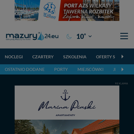
°
10
Giżycko
NOCLEGI
CZARTERY
SZKOLENIA
OFERTY SPECJALN
OSTATNIO DODANE
PORTY
MIEJSCÓWKI
JEZIORA,
REKLAMA