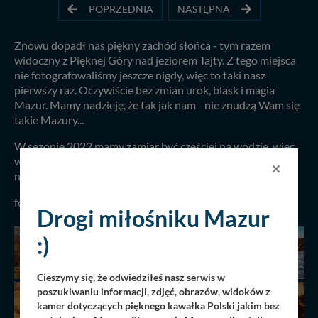
POPRZEDNIA
NASTĘPNA
Znowu dopadł nas piękny zachód słońca - tym razem
widoczny z Pięknej Góry nad jeziorem Tajty. Z tego miejsca
nie fotografowaliśmy jeszcze nigdy, więc to taki nasz
pierwszy raz. Oczywiście bez zmian urok, blask i magia
Mazur. Mamy nadzieję, że tak jak nam - nie znudzą Wam się
takie Mazury...
W sezonie 2022 mamy zamiar być częściej na wodzie, więc
wtedy dojdą jeszcze podobne ujęcia ale bez brzegu pod
×
nogami :)
fot. Arkadiusz Skrodzki, 23.11.2021 r.
Drogi miłośniku Mazur
:)
Cieszymy się, że odwiedziłeś nasz serwis w
poszukiwaniu informacji, zdjęć, obrazów, widoków z
kamer dotyczących pięknego kawałka Polski jakim bez