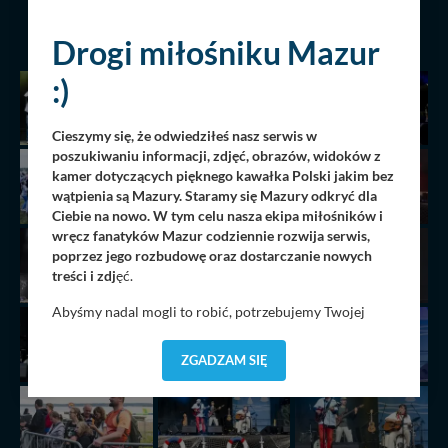
POPRZEDNIA
NASTĘPNA
Drogi miłośniku Mazur
:)
Cieszymy się, że odwiedziłeś nasz serwis w
poszukiwaniu informacji, zdjęć, obrazów, widoków z
kamer dotyczących pięknego kawałka Polski jakim bez
wątpienia są Mazury. Staramy się Mazury odkryć dla
Ciebie na nowo. W tym celu nasza ekipa miłośników i
wręcz fanatyków Mazur codziennie rozwija serwis,
poprzez jego rozbudowę oraz dostarczanie nowych
treści i zdj
ęć.
Abyśmy nadal mogli to robić, potrzebujemy Twojej
zgody, dzięki której, będziemy mogli elementy serwisu
dostosować do Twoich preferencji. Twoje dane (w tym
ZGADZAM SIĘ
pliki cookies) będą zapisywane w celu usprawnienia
serwisu (zapamiętywanie pozycji na mapach, ostatnie
wyszukania, ulubione miejsca, logowania, itp).
Bezpieczeństwo Twoich danych jest dla nas