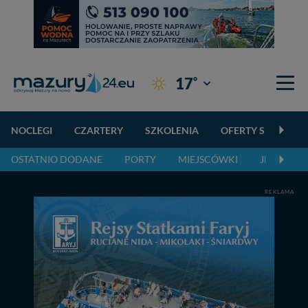
°
17
Giżycko
NOCLEGI
CZARTERY
SZKOLENIA
OFERTY SPECJALN
OSTATNIO DODANE
PORTY
MIEJSCÓWKI
JEZIORA,
REKLAMA