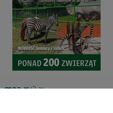
danych, zażądać ich poprawienia lub usunięcia,
zabronić ich przetwarzania. Pamiętaj jednak, że nie
zawsze jest możliwe techniczne zrealizowanie Twoich
praw w odniesieniu do informacji zawartych w plikach
cookies. Twoja przeglądarka umożliwia Ci skasowanie
tych plików - w pewnych przypadkach nie możemy tego
zrobić za Ciebie.
Dziękujemy, i życzmy miłego odkrywania Mazur na
nowo...
Portal Turystyczny mazury24.eu
tel. 608 490 111 (Info)
info@mazury24.eu - formularz kontaktowy.