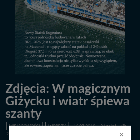
Zdjęcia: W magicznym
Giżycku i wiatr śpiewa
szanty
MIEJSCOWOŚCI
IMPREZY
16.07.2019
21 zdjęć
×
2378